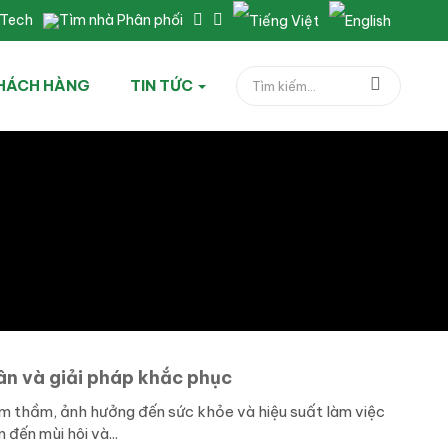
nTech
Tìm nhà Phân phối
HÁCH HÀNG
TIN TỨC
ân và giải pháp khắc phục
m thầm, ảnh hưởng đến sức khỏe và hiệu suất làm việc
đến mùi hôi và...