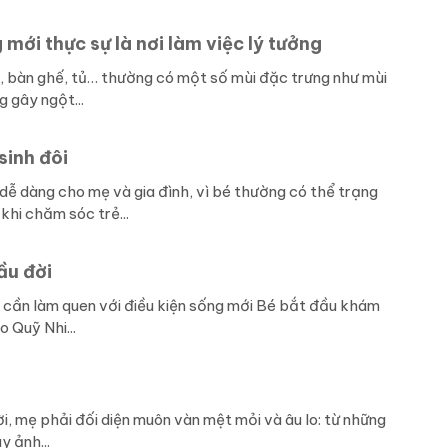
mới thực sự là nơi làm việc lý tưởng
, bàn ghế, tủ… thường có một số mùi đặc trưng như mùi
 gây ngột...
sinh đôi
 dễ dàng cho mẹ và gia đình, vì bé thường có thể trạng
hi chăm sóc trẻ...
ầu đời
ều cần làm quen với điều kiện sống mới Bé bắt đầu khám
 Quỹ Nhi...
i, mẹ phải đối diện muôn vàn mệt mỏi và âu lo: từ những
 ảnh...