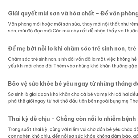
Giải quyết mùi sơn và hóa chất – Để văn phòng 
Văn phòng mới hoặc mới sơn sửa, thay mới nội thất như rèm
sơn, mùi đồ đạc mới Các mùi này rất dễ nhận thấy và thường
Để mẹ bớt nỗi lo khi chăm sóc trẻ sinh non, trẻ 
Chăm sóc trẻ sinh non, sinh đôi vốn đã là một việc không hề
yếu khi mới chào đời Thêm vào những khó khăn thường gặp k
Bảo vệ sức khỏe bé yêu ngay từ những tháng đ
Sơ sinh là giai đoạn khó khăn cho cả bé và mẹ khi cả hai đ
phá thế giới ngay từ hơi thở đầu tiên bên ngoài bụng mẹ Theo
Thai kỳ dễ chịu – Chẳng còn nỗi lo nhiễm bệnh
Trong suốt thai kỳ, cùng với niềm vui chờ đón bé yêu chào đờ
cơn nghén khó chịu, đến nỗi sợ sức khỏe không đảm bảo, gây