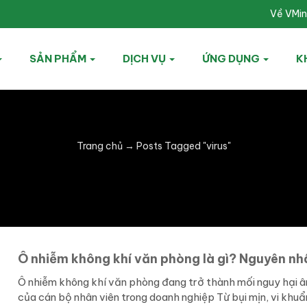
Về VMi
SẢN PHẨM
DỊCH VỤ
ỨNG DỤNG
K
Trang chủ
→
Posts Tagged "virus"
Ô nhiễm không khí văn phòng là gì? Nguyên nh
Ô nhiễm không khí văn phòng đang trở thành mối nguy hại â
của cán bộ nhân viên trong doanh nghiệp Từ bụi mịn, vi khuẩn 