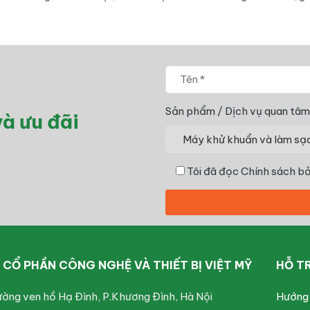
Sản phẩm / Dịch vụ quan tâm
à ưu đãi
Tôi đã đọc
Chính sách bả
CỔ PHẦN CÔNG NGHỆ VÀ THIẾT BỊ VIỆT MỸ
HỖ T
ường ven hồ Hạ Đình, P.Khương Đình, Hà Nội
Hướng