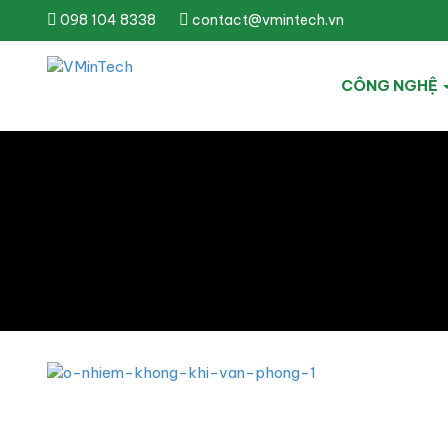
098 104 8338
contact@vmintech.vn
CÔNG NGHỆ