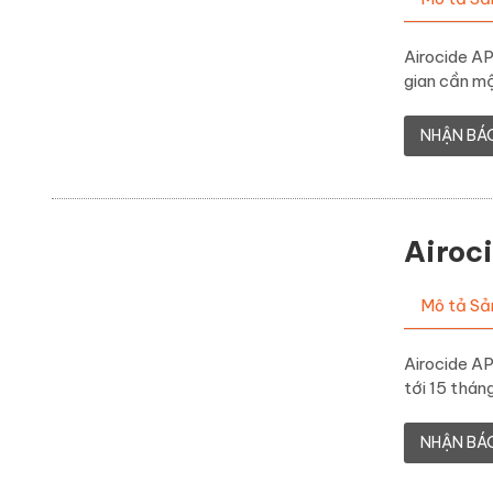
Airocide A
gian cần mộ
NHẬN BÁ
Airoc
Mô tả S
Airocide AP
tới 15 thán
NHẬN BÁ