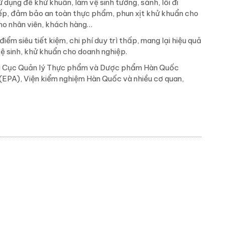
dụng để khử khuẩn, làm vệ sinh tường, sảnh, lối đi
ếp, đảm bảo an toàn thực phẩm, phun xịt khử khuẩn cho
cho nhân viên, khách hàng…
ểm siêu tiết kiệm, chi phí duy trì thấp, mang lại hiệu quả
 vệ sinh, khử khuẩn cho doanh nghiệp.
i Cục Quản lý Thực phẩm và Dược phẩm Hàn Quốc
(EPA), Viện kiểm nghiệm Hàn Quốc và nhiều cơ quan,