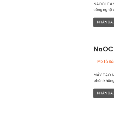
NAOCLEAN 
công nghệ đ
NHẬN BÁ
NaOCl
Mô tả S
MÁY TẠO N
phân không 
NHẬN BÁ