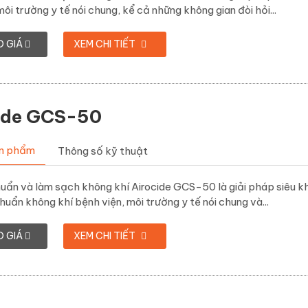
môi trường y tế nói chung, kể cả những không gian đòi hỏi...
O GIÁ
XEM CHI TIẾT
ide GCS-50
ản phẩm
Thông số kỹ thuật
ẩn và làm sạch không khí Airocide GCS-50 là giải pháp siêu kh
huẩn không khí bệnh viện, môi trường y tế nói chung và...
O GIÁ
XEM CHI TIẾT