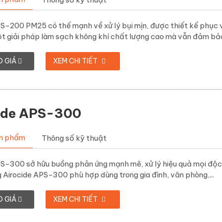
PS-200 PM25 có thế mạnh về xử lý bụi mịn, được thiết kế phục 
t giải pháp làm sạch không khí chất lượng cao mà vẫn đảm bảo
O GIÁ
XEM CHI TIẾT
ide APS-300
ản phẩm
Thông số kỹ thuật
S-300 sở hữu buồng phản ứng mạnh mẽ, xử lý hiệu quả mọi độc tố 
g Airocide APS-300 phù hợp dùng trong gia đình, văn phòng,...
O GIÁ
XEM CHI TIẾT