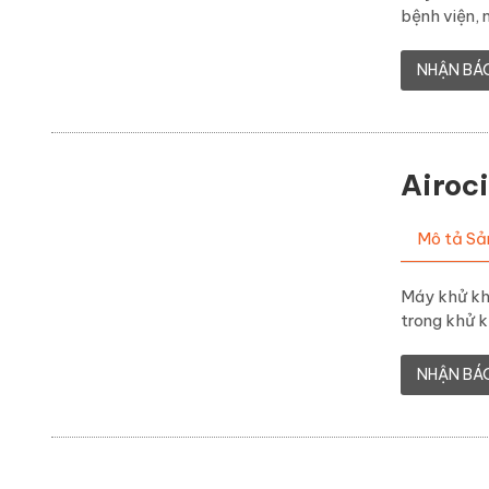
bệnh viện, 
NHẬN BÁ
Airoc
Mô tả S
Máy khử khu
trong khử k
NHẬN BÁ