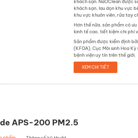
khách sạn. NaOClean được sử 
khách sạn, lau dọn khu vực b
khu vực khuôn viên, rửa tay 
Hơn thế nữa, sản phẩm có ưu đi
kinh tế cao, tiết kiệm chi phí
Sản phẩm được kiểm định bở
(KFDA), Cục Môi sinh Hoa Kỳ 
bệnh viện uy tín trên thế giới.
XEM CHI TIẾT
ide APS-200 PM2.5
ản phẩm
Thông số kỹ thuật