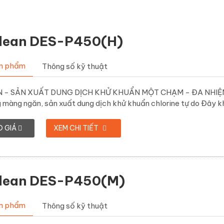
lean DES-P450(H)
ản phẩm
Thông số kỹ thuật
- SẢN XUẤT DUNG DỊCH KHỬ KHUẨN MỘT CHẠM - ĐA NHIỆM - 
màng ngăn, sản xuất dung dịch khử khuẩn chlorine tự do Đây kh
O GIÁ
XEM CHI TIẾT
lean DES-P450(M)
ản phẩm
Thông số kỹ thuật