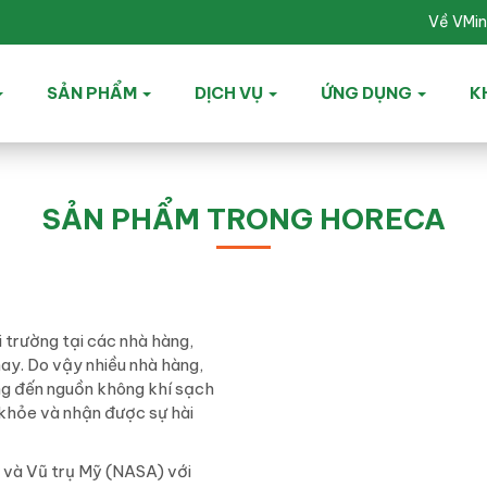
Về VMi
SẢN PHẨM
DỊCH VỤ
ỨNG DỤNG
K
SẢN PHẨM TRONG HORECA
i trường tại các nhà hàng,
nay. Do vậy nhiều nhà hàng,
ng đến nguồn không khí sạch
 khỏe và nhận được sự hài
 và Vũ trụ Mỹ (NASA) với