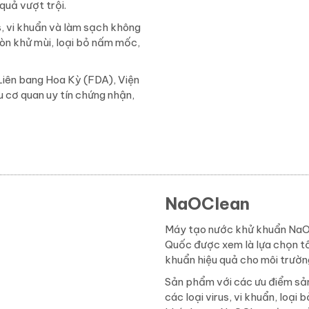
quả vượt trội.
s, vi khuẩn và làm sạch không
òn khử mùi, loại bỏ nấm mốc,
ên bang Hoa Kỳ (FDA), Viện
 cơ quan uy tín chứng nhận,
NaOClean
Máy tạo nước khử khuẩn NaO
Quốc được xem là lựa chọn t
khuẩn hiệu quả cho môi trườn
Sản phẩm với các ưu điểm sản
các loại virus, vi khuẩn, loạ