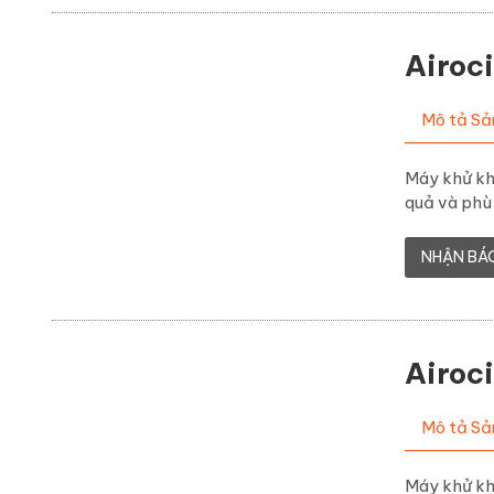
Airoc
Mô tả S
Máy khử khu
quả và phù 
NHẬN BÁ
Airoc
Mô tả S
Máy khử khu