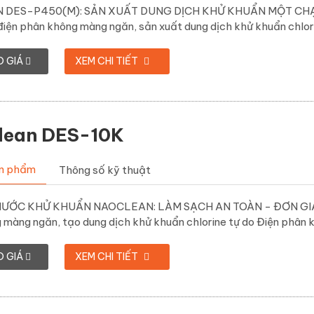
DES-P450(M): SẢN XUẤT DUNG DỊCH KHỬ KHUẨN MỘT CHẠM -
iện phân không màng ngăn, sản xuất dung dịch khử khuẩn chlorin
O GIÁ
XEM CHI TIẾT
ean DES-10K
ản phẩm
Thông số kỹ thuật
ƯỚC KHỬ KHUẨN NAOCLEAN: LÀM SẠCH AN TOÀN - ĐƠN GIẢN -
màng ngăn, tạo dung dịch khử khuẩn chlorine tự do Điện phân k
O GIÁ
XEM CHI TIẾT