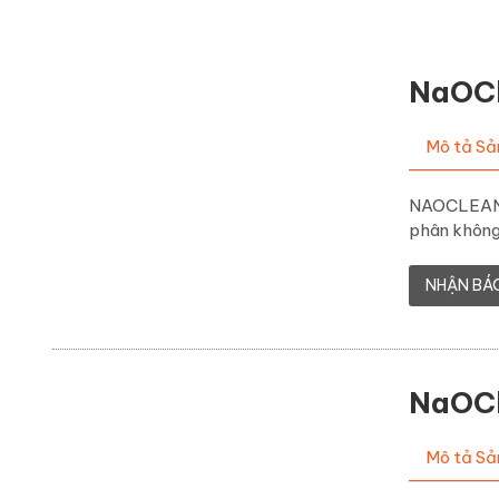
NaOC
Mô tả S
NAOCLEAN 
phân không 
NHẬN BÁ
NaOC
Mô tả S