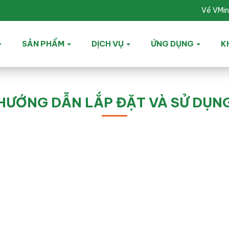
Về VMi
SẢN PHẨM
DỊCH VỤ
ỨNG DỤNG
K
HƯỚNG DẪN LẮP ĐẶT VÀ SỬ DỤN