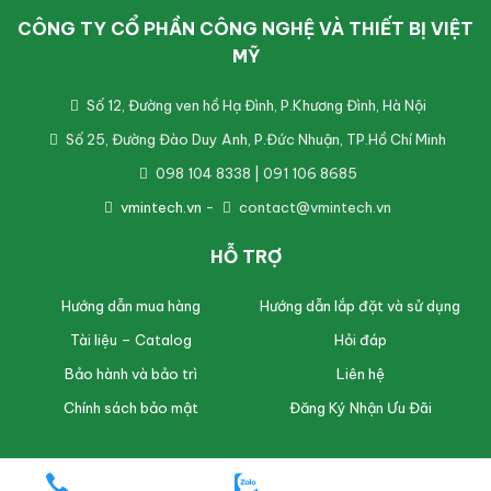
CÔNG TY CỔ PHẦN CÔNG NGHỆ VÀ THIẾT BỊ VIỆT
MỸ
Số 12, Đường ven hồ Hạ Đình, P.Khương Đình, Hà Nội
Số 25, Đường Đào Duy Anh, P.Đức Nhuận, TP.Hồ Chí Minh
098 104 8338 | 091 106 8685
vmintech.vn
-
contact@vmintech.vn
HỖ TRỢ
Hướng dẫn mua hàng
Hướng dẫn lắp đặt và sử dụng
Tài liệu – Catalog
Hỏi đáp
Bảo hành và bảo trì
Liên hệ
Chính sách bảo mật
Đăng Ký Nhận Ưu Đãi
© 2026
VMinTech
. All Rights Reserved.