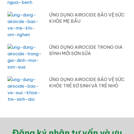
ỨNG DỤNG AIROCIDE BẢO VỆ SỨC
KHỎE MẸ BẦU
ỨNG DỤNG AIROCIDE TRONG GIA
ĐÌNH MỚI SƠN SỬA
ỨNG DỤNG AIROCIDE BẢO VỆ SỨC
KHỎE TRẺ SƠ SINH VÀ TRẺ NHỎ
Đăng ký nhận tư vấn và ưu