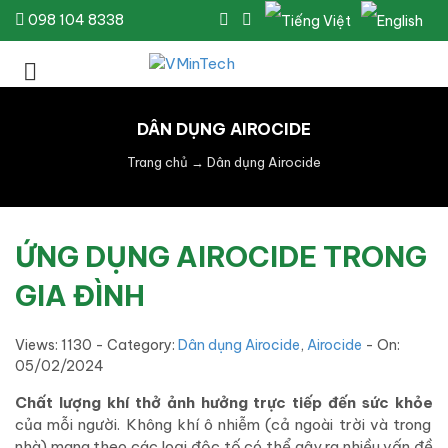
098 104 8338
DÂN DỤNG AIROCIDE
Trang chủ
→
Dân dụng Airocide
ỨNG DỤNG AIROCIDE TRONG
GIA ĐÌNH
Views: 1130 - Category:
Dân dụng Airocide
,
Airocide
- On:
05/02/2024
Chất lượng khí thở ảnh hưởng trực tiếp đến sức khỏe
của mỗi người. Không khí ô nhiễm (cả ngoài trời và trong
nhà) mang theo các loại độc tố có thể gây ra nhiều vấn đề