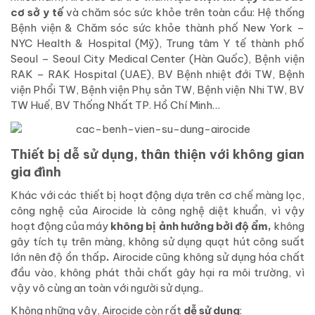
cơ sở y tế
và chăm sóc sức khỏe trên toàn cầu:
Hệ thống
Bệnh viện & Chăm sóc sức khỏe thành phố New York –
NYC Health & Hospital (Mỹ), Trung tâm Y tế thành phố
Seoul – Seoul City Medical Center (Hàn Quốc), Bệnh viện
RAK – RAK Hospital (UAE), BV Bệnh nhiệt đới TW, Bệnh
viện Phổi TW, Bệnh viện Phụ sản TW, Bệnh viện Nhi TW, BV
TW Huế, BV Thống Nhất TP. Hồ Chí Minh…
Thiết bị dễ sử dụng, thân thiện với không gian
gia đình
Khác với các thiết bị hoạt động dựa trên cơ chế màng lọc,
công nghệ của Airocide là công nghệ diệt khuẩn, vì vậy
hoạt động của máy
không bị ảnh hưởng bởi độ ẩm,
không
gây tích tụ trên màng, không sử dụng quạt hút công suất
lớn nên
độ ồn thấp
.
Airocide cũng không sử dụng hóa chất
đầu vào, không phát thải chất gây hại ra môi trường, vì
vậy vô cùng an toàn với người sử dụng..
Không những vậy, Airocide còn rất
dễ sử dụng
: