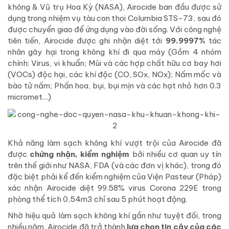
không & Vũ trụ Hoa Kỳ (NASA), Airocide ban đầu được sử
dụng trong nhiệm vụ tàu con thoi Columbia STS-73, sau đó
được chuyển giao để ứng dụng vào đời sống. Với công nghệ
tiên tiến, Airocide được ghi nhận diệt tới
99.9997%
tác
nhân gây hại trong không khí đi qua máy (Gồm 4 nhóm
chính: Virus, vi khuẩn; Mùi và các hợp chất hữu cơ bay hơi
(VOCs) độc hại, các khí độc (CO, SOx, NOx); Nấm mốc và
bào tử nấm; Phấn hoa, bụi, bụi mịn và các hạt nhỏ hơn 0.3
micromet…)
Khả năng làm sạch không khí vượt trội của Airocide đã
được
chứng nhận, kiểm nghiệm
bởi nhiều cơ quan uy tín
trên thế giới như NASA, FDA (và các đơn vị khác), trong đó
đặc biệt phải kể đến kiểm nghiệm của Viện Pasteur (Pháp)
xác nhận Airocide diệt 99.58% virus Corona 229E trong
phòng thể tích 0,54m3 chỉ sau 5 phút hoạt động.
Nhờ hiệu quả làm sạch không khí gần như tuyệt đối, trong
nhiều năm, Airocide đã trở thành
lựa chọn tin cậy của các