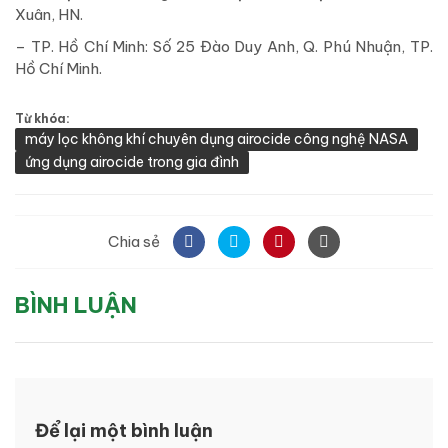
Xuân, HN.
– TP. Hồ Chí Minh: Số 25 Đào Duy Anh, Q. Phú Nhuận, TP.
Hồ Chí Minh.
Từ khóa:
máy lọc không khí chuyên dụng airocide công nghệ NASA
ứng dụng airocide trong gia đình
Chia sẻ
BÌNH LUẬN
Để lại một bình luận