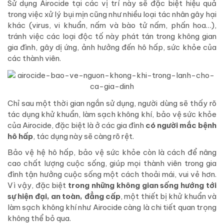
Sử dụng Airocide tại các vị trí này sẽ đặc biệt hiệu quả
trong việc xử lý bụi mịn cũng như nhiều loại tác nhân gây hại
khác (virus, vi khuẩn, nấm và bào tử nấm, phấn hoa…),
tránh việc các loại độc tố này phát tán trong không gian
gia đình, gây dị ứng, ảnh hưởng đến hô hấp, sức khỏe của
các thành viên.
Chỉ sau một thời gian ngắn sử dụng, người dùng sẽ thấy rõ
tác dụng khử khuẩn, làm sạch không khí, bảo vệ sức khỏe
của Airocide, đặc biệt là ở các gia đình
có người mắc bệnh
hô hấp
, tác dụng này sẽ càng rõ rệt.
Bảo vệ hệ hô hấp, bảo vệ sức khỏe còn là cách để nâng
cao chất lượng cuộc sống, giúp mọi thành viên trong gia
đình tận hưởng cuộc sống một cách thoải mái, vui vẻ hơn.
Vì vậy, đặc biệt
trong những không gian sống hướng tới
sự hiện đại, an toàn, đẳng cấp
, một thiết bị khử khuẩn và
làm sạch không khí như Airocide càng là chi tiết quan trọng
không thể bỏ qua.