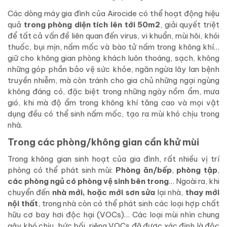
Các dòng máy gia đình của Airocide có thể hoạt động hiệu
quả
trong phòng diện tích lên tới 50m2
, giải quyết triệt
để tất cả vấn đề liên quan đến virus, vi khuẩn, mùi hôi, khói
thuốc, bụi mịn, nấm mốc và bào tử nấm trong không khí…
giữ cho không gian phòng khách luôn thoáng, sạch, không
những góp phần bảo vệ sức khỏe, ngăn ngừa lây lan bệnh
truyền nhiễm, mà còn tránh cho gia chủ những ngại ngùng
không đáng có, đặc biệt trong những ngày nồm ẩm, mưa
gió, khi mà độ ẩm trong không khí tăng cao và mọi vật
dụng đều có thể sinh nấm mốc, tạo ra mùi khó chịu trong
nhà.
Trong các phòng/không gian cần khử mùi
Trong không gian sinh hoạt của gia đình, rất nhiều vị trí
phòng có thể phát sinh mùi:
Phòng ăn/bếp
,
phòng tập
,
các phòng ngủ có phòng vệ sinh bên trong
… Ngoài ra, khi
chuyển đến
nhà mới, hoặc mới sơn sửa
lại nhà,
thay mới
nội thất
, trong nhà còn có thể phát sinh các loại hợp chất
hữu cơ bay hơi độc hại (VOCs)… Các loại mùi nhìn chung
gây khó chịu, bức bối, riêng VOCs đã được xác định là độc