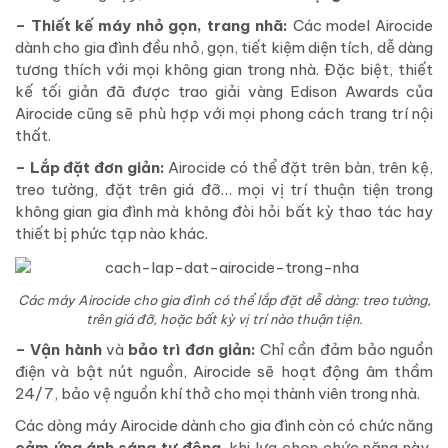
– Thiết kế máy nhỏ gọn, trang nhã:
Các model Airocide
dành cho gia đình đều nhỏ, gọn, tiết kiệm diện tích, dễ dàng
tương thích với mọi không gian trong nhà. Đặc biệt, thiết
kế tối giản đã được trao giải vàng Edison Awards của
Airocide cũng sẽ phù hợp với mọi phong cách trang trí nội
thất.
– Lắp đặt đơn giản:
Airocide có thể đặt trên bàn, trên kệ,
treo tường, đặt trên giá đỡ… mọi vị trí thuận tiện trong
không gian gia đình mà không đòi hỏi bất kỳ thao tác hay
thiết bị phức tạp nào khác.
Các máy Airocide cho gia đình có thể lắp đặt dễ dàng: treo tường,
trên giá đỡ, hoặc bất kỳ vị trí nào thuận tiện.
– Vận hành
và
bảo trì đơn giản:
Chỉ cần đảm bảo nguồn
điện và bật nút nguồn, Airocide sẽ hoạt động âm thầm
24/7, bảo vệ nguồn khí thở cho mọi thành viên trong nhà.
Các dòng máy Airocide dành cho gia đình còn có chức năng
cảm ứng ánh sáng tự động
, khi lựa chọn chức năng này,