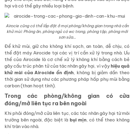
hại và có thể gây nhiều loại bệnh.
Airocie cũng có thể lắp đặt ở mọi phòng/không gian trong nhà cần
khử mùi: Phòng ăn, phòng ngủ có wc trong, phòng tập, phòng mới
sơn sửa…
Để khử mùi, giữ cho không khí sạch, an toàn, dễ chịu, có
thể đặt máy Airocide tại các vị trí cần xử lý trong nhà. Ưu
thế của Airocide là cơ chế xử lý không khí bằng cách bẻ
gãy cấu trúc phân tử của tác nhân gây hại, vì vậy
hiệu quả
khử mùi của Airocide ổn định
, không bị giảm dần theo
thời gian sử dụng như các phương pháp hấp phụ mùi bằng
carbon (than hoạt tính).
Trong các phòng/không gian có cửa
đóng/mở liên tục ra bên ngoài
Khi phải đóng/mở cửa liên tục, các tác nhân gây hại từ môi
trường bên ngoài, đặc biệt là
bụi mịn
, có thể theo không
khí tràn vào nhà.