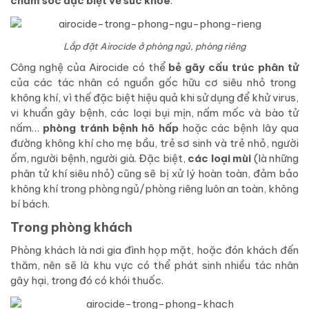
chăm sóc đặc biệt về sức khỏe
.
Lắp đặt Airocide ở phòng ngủ, phòng riêng
Công nghệ của Airocide có thể
bẻ gãy cấu trúc phân tử
của các tác nhân có nguồn gốc hữu cơ siêu nhỏ trong
không khí, vì thế đặc biệt hiệu quả khi sử dụng để khử virus,
vi khuẩn gây bệnh, các loại bụi mịn, nấm mốc và bào tử
nấm…
phòng tránh bệnh hô hấp
hoặc các bệnh lây qua
đường không khí cho mẹ bầu, trẻ sơ sinh và trẻ nhỏ, người
ốm, người bệnh, người già. Đặc biệt,
các loại mùi
(là những
phân tử khí siêu nhỏ) cũng sẽ bị xử lý hoàn toàn, đảm bảo
không khí trong phòng ngủ/phòng riêng luôn an toàn, không
bí bách.
Trong phòng khách
Phòng khách là nơi gia đình họp mặt, hoặc đón khách đến
thăm, nên sẽ là khu vực có thể phát sinh nhiều tác nhân
gây hại, trong đó có khói thuốc.