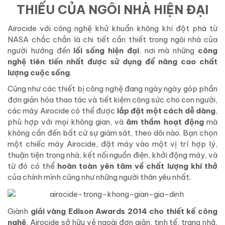
THIẾU CỦA NGÔI NHÀ HIỆN ĐẠI
Airocide với công nghệ khử khuẩn không khí đột phá từ
NASA chắc chắn là chi tiết cần thiết trong ngôi nhà của
người hướng đến
lối sống hiện đại
, nơi mà những
công
nghệ tiên tiến nhất được sử dụng để nâng cao chất
lượng cuộc sống
.
Cũng như các thiết bị công nghệ đang ngày ngày góp phần
đơn giản hóa thao tác và tiết kiệm công sức cho con người,
các máy Airocide có thể được
lắp đặt một cách dễ dàng
,
phù hợp với mọi không gian, và
âm thầm hoạt động
mà
không cần đến bất cứ sự giám sát, theo dõi nào. Bạn chọn
một chiếc máy Airocide, đặt máy vào một vị trí hợp lý,
thuận tiện trong nhà, kết nối nguồn điện, khởi động máy, và
từ đó có thể
hoàn toàn yên tâm về chất lượng khí thở
của chính mình cũng như những người thân yêu nhất.
Giành
giải vàng Edison Awards 2014 cho thiết kế công
nghệ
, Airocide sở hữu vẻ ngoài đơn giản, tinh tế, trang nhã,