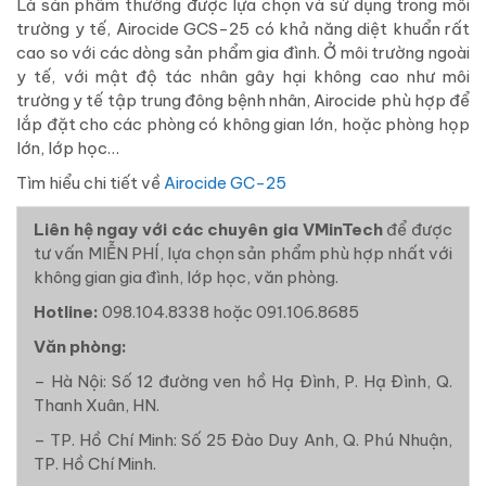
Là sản phẩm thường được lựa chọn và sử dụng trong môi
trường y tế, Airocide GCS-25 có khả năng diệt khuẩn rất
cao so với các dòng sản phẩm gia đình. Ở môi trường ngoài
y tế, với mật độ tác nhân gây hại không cao như môi
trường y tế tập trung đông bệnh nhân, Airocide phù hợp để
lắp đặt cho các phòng có không gian lớn, hoặc phòng họp
lớn, lớp học…
Tìm hiểu chi tiết về
Airocide GC-25
Liên hệ ngay với các chuyên gia VMinTech
để được
tư vấn MIỄN PHÍ, lựa chọn sản phẩm phù hợp nhất với
không gian gia đình, lớp học, văn phòng.
Hotline:
098.104.8338 hoặc 091.106.8685
Văn phòng:
– Hà Nội: Số 12 đường ven hồ Hạ Đình, P. Hạ Đình, Q.
Thanh Xuân, HN.
– TP. Hồ Chí Minh: Số 25 Đào Duy Anh, Q. Phú Nhuận,
TP. Hồ Chí Minh.