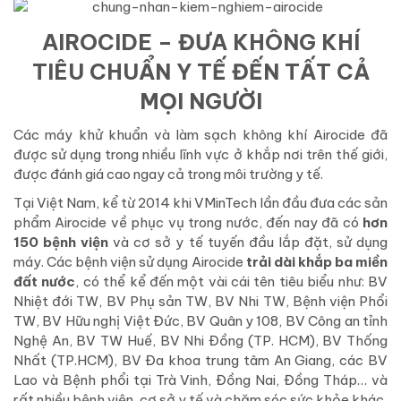
AIROCIDE – ĐƯA KHÔNG KHÍ
TIÊU CHUẨN Y TẾ ĐẾN TẤT CẢ
MỌI NGƯỜI
Các máy khử khuẩn và làm sạch không khí Airocide đã
được sử dụng trong nhiều lĩnh vực ở khắp nơi trên thế giới,
được đánh giá cao ngay cả trong môi trường y tế.
Tại Việt Nam, kể từ 2014 khi VMinTech lần đầu đưa các sản
phẩm Airocide về phục vụ trong nước, đến nay đã có
hơn
150 bệnh viện
và cơ sở y tế tuyến đầu lắp đặt, sử dụng
máy. Các bệnh viện sử dụng Airocide
trải dài khắp ba miền
đất nước
, có thể kể đến một vài cái tên tiêu biểu như: BV
Nhiệt đới TW,
BV Phụ sản TW, BV Nhi TW, Bệnh viện Phổi
TW, BV Hữu nghị Việt Đức, BV Quân y 108, BV Công an tỉnh
Nghệ An, BV TW Huế, BV Nhi Đồng (TP. HCM), BV Thống
Nhất (TP.HCM), BV Đa khoa trung tâm An Giang, các BV
Lao và Bệnh phổi tại Trà Vinh, Đồng Nai, Đồng Tháp… và
rất nhiều bệnh viện, cơ sở y tế và chăm sóc sức khỏe khác.