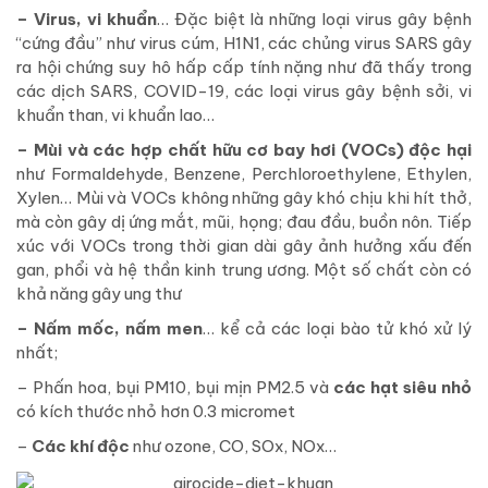
– Virus, vi khuẩn
… Đặc biệt là những loại virus gây bệnh
“cứng đầu” như virus cúm, H1N1, các chủng virus SARS gây
ra hội chứng suy hô hấp cấp tính nặng như đã thấy trong
các dịch SARS, COVID-19, các loại virus gây bệnh sởi, vi
khuẩn than, vi khuẩn lao…
– Mùi và các hợp chất hữu cơ bay hơi (VOCs) độc hại
như Formaldehyde, Benzene, Perchloroethylene, Ethylen,
Xylen… Mùi và VOCs không những gây khó chịu khi hít thở,
mà còn gây dị ứng mắt, mũi, họng; đau đầu, buồn nôn. Tiếp
xúc với VOCs trong thời gian dài gây ảnh hưởng xấu đến
gan, phổi và hệ thần kinh trung ương. Một số chất còn có
khả năng gây ung thư
– Nấm mốc, nấm men
… kể cả các loại bào tử khó xử lý
nhất;
– Phấn hoa, bụi PM10, bụi mịn PM2.5 và
các hạt siêu nhỏ
có kích thước nhỏ hơn 0.3 micromet
–
Các khí độc
như ozone, CO, SOx, NOx…