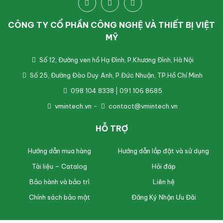
CÔNG TY CỔ PHẦN CÔNG NGHỆ VÀ THIẾT BỊ VIỆT
MỸ
Số 12, Đường ven hồ Hạ Đình, P.Khương Đình, Hà Nội
Số 25, Đường Đào Duy Anh, P.Đức Nhuận, TP.Hồ Chí Minh
098 104 8338 | 091 106 8685
vmintech.vn
-
contact@vmintech.vn
HỖ TRỢ
Hướng dẫn mua hàng
Hướng dẫn lắp đặt và sử dụng
Tài liệu – Catalog
Hỏi đáp
Bảo hành và bảo trì
Liên hệ
Chính sách bảo mật
Đăng Ký Nhận Ưu Đãi