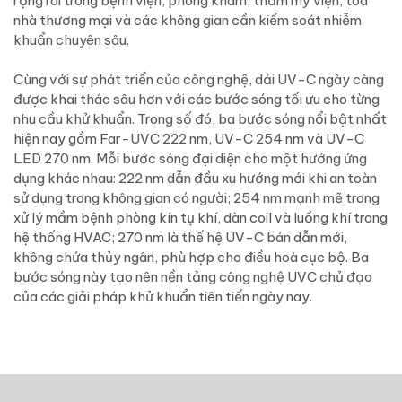
rộng rãi trong bệnh viện, phòng khám, thẩm mỹ viện, tòa
nhà thương mại và các không gian cần kiểm soát nhiễm
khuẩn chuyên sâu.
Cùng với sự phát triển của công nghệ, dải UV-C ngày càng
được khai thác sâu hơn với các bước sóng tối ưu cho từng
nhu cầu khử khuẩn. Trong số đó, ba bước sóng nổi bật nhất
hiện nay gồm Far-UVC 222 nm, UV-C 254 nm và UV-C
LED 270 nm. Mỗi bước sóng đại diện cho một hướng ứng
dụng khác nhau: 222 nm dẫn đầu xu hướng mới khi an toàn
sử dụng trong không gian có người; 254 nm mạnh mẽ trong
xử lý mầm bệnh phòng kín tụ khí, dàn coil và luồng khí trong
hệ thống HVAC; 270 nm là thế hệ UV-C bán dẫn mới,
không chứa thủy ngân, phù hợp cho điều hoà cục bộ. Ba
bước sóng này tạo nên nền tảng công nghệ UVC chủ đạo
của các giải pháp khử khuẩn tiên tiến ngày nay.