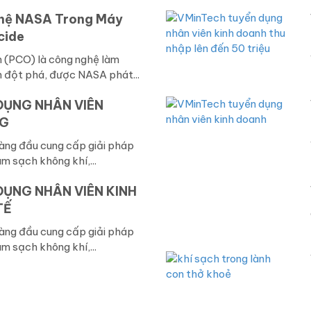
hệ NASA Trong Máy
cide
n (PCO) là công nghệ làm
h đột phá, được NASA phát...
DỤNG NHÂN VIÊN
NG
hàng đầu cung cấp giải pháp
m sạch không khí,...
ỤNG NHÂN VIÊN KINH
TẾ
hàng đầu cung cấp giải pháp
m sạch không khí,...