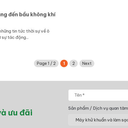
ng đến bầu không khí
hững tin tức thời sự về ô
 sự tác động...
Page 1 / 2
1
2
Next
Sản phẩm / Dịch vụ quan tâm
à ưu đãi