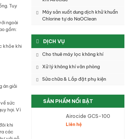
ồng. Tuy
Máy sản xuất dung dịch khử khuẩn
Chlorine tự do NaOClean
ới ngoài
bao gồm:
DỊCH VỤ
c khỏe khi
Cho thuê máy lọc không khí
Xử lý không khí văn phòng
Sửa chữa & Lắp đặt phụ kiện
 án giải
SẢN PHẨM NỔI BẬT
 về sức
uy hại. Vì
Airocide GCS-100
Liên hệ
ôi khi
 ra các
hư với gỗ