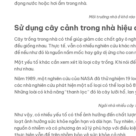
đọng nước hoặc hơi ẩm trong nhà.
Môi trường nhà ở khô ráo
Sử dụng cây cảnh trong nhà hiệu
Cây trồng trong nhà có thể giúp giảm các chất gây ô ngh
đều giống nhau. Thực tế, vẫn có nhiều nghiên cứu khác n
đề nếu như đó là nguồn nấm mốc hay gây dị ứng cho con 
Một yếu tố khác cần xem xét là loại cây trồng. Khi nói đ
như nhau.
Năm 1989, một nghiên cứu của NASA đã thử nghiệm 19 loài
các nhà nghiên cứu phát hiện một số loại có thể loại bỏ
Những loài có khả năng “thanh lọc” đó là cây lưỡi hổ, lan ý, 
Ngôi nhà nhiều cây 
Như vậy, có nhiều yếu tố có thể ảnh hưởng đến chất lượ
loạt ảnh hưởng sức khỏe ngắn hạn và dài hạn. Tuy nhiên,
nguồn ô nhiễm và có phương án xử lý phù hợp với điều kiệ
thực hiện vẫn đề trên nhằm bảo vệ sức khỏe cả nhà.