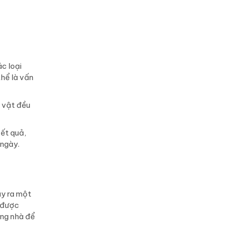
c loại
hể là vấn
c vật đều
Kết quả,
 ngày.
ây ra một
t được
ong nhà để