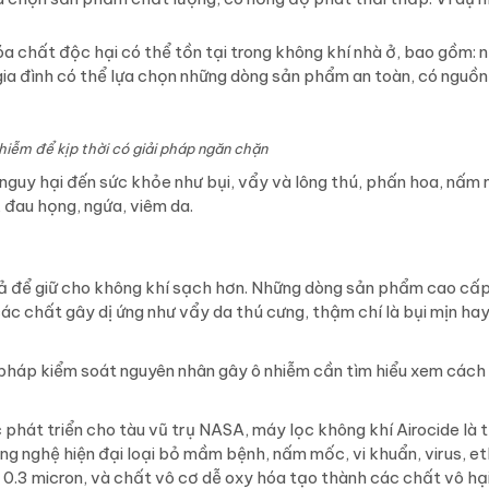
 chất độc hại có thể tồn tại trong không khí nhà ở, bao gồm: n
 gia đình có thể lựa chọn những dòng sản phẩm an toàn, có nguồn
hiễm để kịp thời có giải pháp ngăn chặn
 nguy hại đến sức khỏe như bụi, vẩy và lông thú, phấn hoa, nấm
 đau họng, ngứa, viêm da.
uả để giữ cho không khí sạch hơn. Những dòng sản phẩm cao cấp
 chất gây dị ứng như vẩy da thú cưng, thậm chí là bụi mịn hay v
i pháp kiểm soát nguyên nhân gây ô nhiễm cần tìm hiểu xem cách
hát triển cho tàu vũ trụ NASA, máy lọc không khí Airocide là t
ng nghệ hiện đại loại bỏ mầm bệnh, nấm mốc, vi khuẩn, virus, et
0.3 micron, và chất vô cơ dễ oxy hóa tạo thành các chất vô hại,