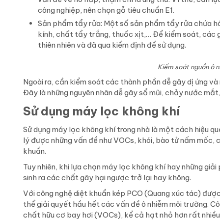
công nghiệp, nên chọn gỗ tiêu chuẩn E1.
Sản phẩm tẩy rửa: Một số sản phẩm tẩy rửa chứa hóa
kính, chất tẩy trắng, thuốc xịt,… Để kiểm soát, các
thiên nhiên và đã qua kiểm định để sử dụng.
Kiếm soát nguồn ô n
Ngoài ra, cần kiểm soát các thành phần dễ gây dị ứng và
Đây là những nguyên nhân dễ gây sổ mũi, chảy nước mắt,
Sử dụng máy lọc không khí
Sử dụng máy lọc không khí trong nhà là một cách hiệu q
lý được những vấn đề như VOCs, khói, bào tử nấm mốc, các
khuẩn.
Tuy nhiên, khi lựa chọn máy lọc không khí hay những giả
sinh ra các chất gây hại ngược trở lại hay không.
Với công nghệ diệt khuẩn kép PCO (Quang xúc tác) được p
thể giải quyết hầu hết các vấn đề ô nhiễm môi trường. Cô
chất hữu cơ bay hơi (VOCs), kể cả hạt nhỏ hơn rất nhiều 