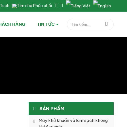
nTech
Tìm nhà Phân phối
HÁCH HÀNG
TIN TỨC
SẢN PHẨM
Máy khử khuẩn và làm sạch không
khí Airocide