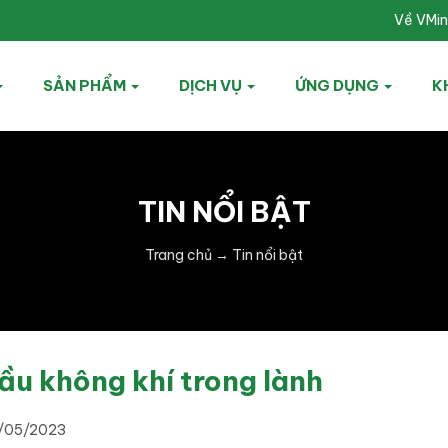
Về VMi
SẢN PHẨM
DỊCH VỤ
ỨNG DỤNG
K
TIN NỔI BẬT
Trang chủ
→
Tin nổi bật
u không khí trong lành
/05/2023