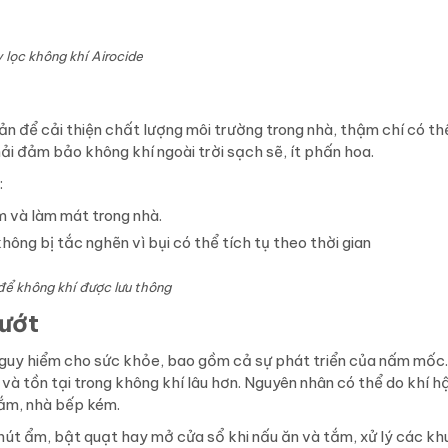
 lọc không khí Airocide
ản để cải thiện chất lượng môi trường trong nhà, thậm chí có th
hải đảm bảo không khí ngoài trời sạch sẽ, ít phấn hoa.
:
m và làm mát trong nhà.
ng bị tắc nghẽn vì bụi có thể tích tụ theo thời gian
ể không khí được lưu thông
 ướt
nguy hiểm cho sức khỏe, bao gồm cả sự phát triển của nấm mốc
và tồn tại trong không khí lâu hơn. Nguyên nhân có thể do khí h
 tắm, nhà bếp kém.
út ẩm, bật quạt hay mở cửa sổ khi nấu ăn và tắm, xử lý các kh