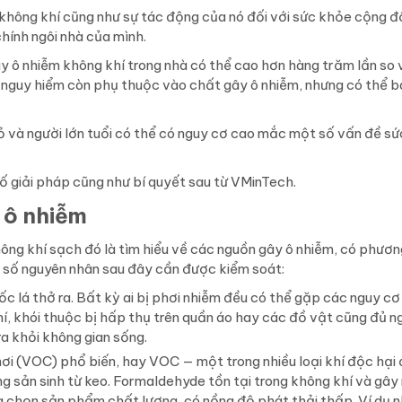
 không khí cũng như sự tác động của nó đối với sức khỏe cộng đ
hính ngôi nhà của mình.
 ô nhiễm không khí trong nhà có thể cao hơn hàng trăm lần so v
ộ nguy hiểm còn phụ thuộc vào chất gây ô nhiễm, nhưng có thể 
 và người lớn tuổi có thể có nguy cơ cao mắc một số vấn đề sứ
số giải pháp cũng như bí quyết sau từ VMinTech.
 ô nhiễm
ng khí sạch đó là tìm hiểu về các nguồn gây ô nhiễm, có phương
t số nguyên nhân sau đây cần được kiểm soát:
c lá thở ra. Bất kỳ ai bị phơi nhiễm đều có thể gặp các nguy cơ
, khói thuộc bị hấp thụ trên quần áo hay các đồ vật cũng đủ ng
ra khỏi không gian sống.
i (VOC) phổ biến, hay VOC — một trong nhiều loại khí độc hại đ
g sản sinh từ keo. Formaldehyde tồn tại trong không khí và gây
ựa chọn sản phẩm chất lượng, có nồng độ phát thải thấp. Ví dụ n