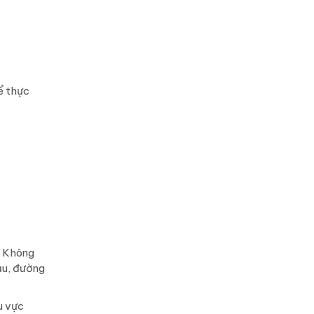
ể thực
. Không
ậu, đường
u vực