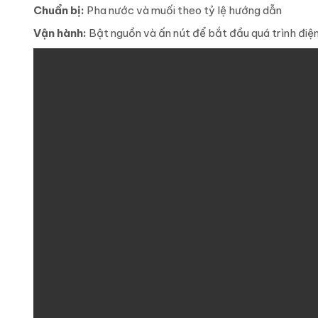
Chuẩn bị:
Pha nước và muối theo tỷ lệ hướng dẫn
Vận hành:
Bật nguồn và ấn nút để bắt đầu quá trình điệ