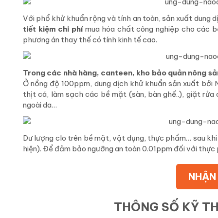
Với phổ khử khuẩn rộng và tính an toàn, sản xuất dung
tiết kiệm chi phí
mua hóa chất công nghiệp cho các b
phương án thay thế có tính kinh tế cao.
Trong các nhà hàng, canteen, kho bảo quản nông sản 
Ở nồng độ 100ppm, dung dịch khử khuẩn sản xuất bởi 
thịt cá, làm sạch các bề mặt (sàn, bàn ghế..), giặt rử
ngoài da…
Dư lượng clo trên bề mặt, vật dụng, thực phẩm… sau kh
hiện). Để đảm bảo ngưỡng an toàn 0.01ppm đối với thực
NHẬN 
THÔNG SỐ KỸ T