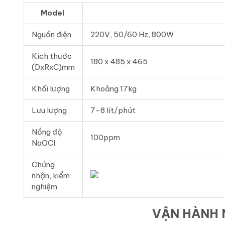
Model
Nguồn điện
220V, 50/60 Hz, 800W
Kích thước
180 x 485 x 465
(DxRxC)mm
Khối lượng
Khoảng 17kg
Lưu lượng
7-8 lít/phút
Nồng độ
100ppm
NaOCl
Chứng
nhận, kiểm
nghiệm
VẬN HÀNH 