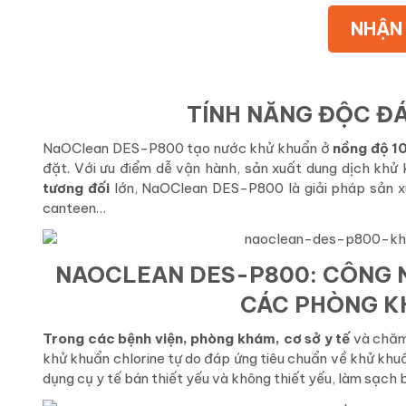
NHẬN 
TÍNH NĂNG ĐỘC Đ
NaOClean DES-P800 tạo nước khử khuẩn ở
nồng độ 
đặt. Với ưu điểm dễ vận hành, sản xuất dung dịch khử 
tương đối
lớn, NaOClean DES-P800 là giải pháp sản x
canteen…
NAOCLEAN DES-P800: CÔNG 
CÁC PHÒNG K
Trong các bệnh viện, phòng khám, cơ sở y tế
và chăm
khử khuẩn chlorine tự do đáp ứng tiêu chuẩn về khử khu
dụng cụ y tế bán thiết yếu và không thiết yếu, làm sạch