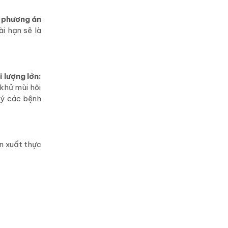
à
phương án
ài hạn sẽ là
 lượng lớn:
khử mùi hôi
lý các bệnh
n xuất thực