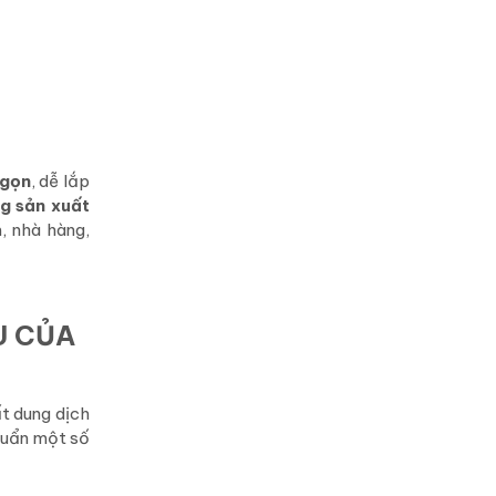
 gọn
, dễ lắp
ng sản xuất
, nhà hàng,
U CỦA
t dung dịch
huẩn một số