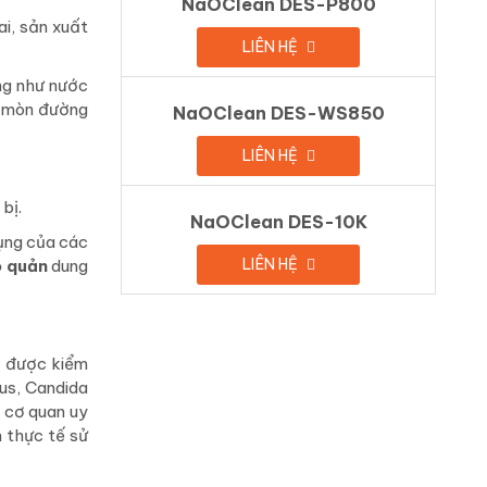
NaOClean DES-P800
i, sản xuất
LIÊN HỆ
ng như nước
n mòn đường
NaOClean DES-WS850
LIÊN HỆ
bị.
NaOClean DES-10K
ụng của các
LIÊN HỆ
o quản
dung
ả được kiểm
us, Candida
 cơ quan uy
h thực tế sử