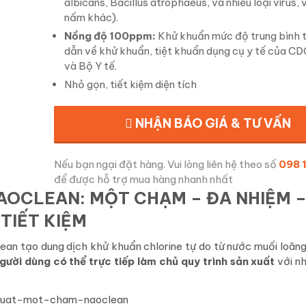
albicans, Bacillus atrophaeus, và nhiều loại virus, 
nấm khác).
Nồng độ 100ppm:
Khử khuẩn mức độ trung bình 
dẫn về khử khuẩn, tiệt khuẩn dụng cụ y tế của C
và Bộ Y tế.
Nhỏ gọn, tiết kiệm diện tích
NHẬN BÁO GIÁ & TƯ VẤN
Nếu bạn ngại đặt hàng. Vui lòng liên hệ theo số
098 
để được hỗ trợ mua hàng nhanh nhất
OCLEAN: MỘT CHẠM – ĐA NHIỆM –
TIẾT KIỆM
n tạo dung dịch khử khuẩn chlorine tự do từ nước muối loãng
người dùng có thể trực tiếp làm chủ quy trình sản xuất
với nh