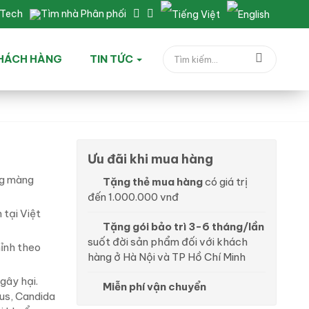
nTech
Tìm nhà Phân phối
HÁCH HÀNG
TIN TỨC
Ưu đãi khi mua hàng
ng màng
Tặng thẻ mua hàng
có giá trị
đến 1.000.000 vnđ
 tại Việt
Tặng gói bảo trì 3-6 tháng/lần
suốt đời sản phẩm đối với khách
hỉnh theo
hàng ở Hà Nội và TP Hồ Chí Minh
gây hại.
Miễn phí vận chuyển
us, Candida