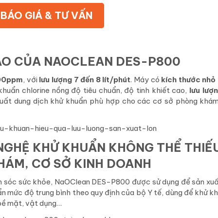
BÁO GIÁ & TƯ VẤN
ÁO CỦA NAOCLEAN DES-P800
100ppm
, với
lưu lượng 7 đến 8 lít/phút
. Máy có
kích thước nhỏ
khuẩn chlorine nồng độ tiêu chuẩn, độ tinh khiết cao,
lưu lượ
uất dung dịch khử khuẩn phù hợp cho các cơ sở phòng khám
NGHỆ KHỬ KHUẨN KHÔNG THỂ THIẾ
HÁM, CƠ SỞ KINH DOANH
 sóc sức khỏe,
NaOClean DES-P800 được sử dụng để sản xuấ
ẩn mức độ trung bình theo quy định của bộ Y tế, dùng để khử k
 bề mặt, vật dụng…