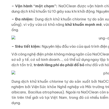
– Vận hành “một chạm”:
NaOClean được vận hành chỉ 
dung dịch khử khuẩn từ 10 giây sau khi khởi động. Nguyên
– Đa nhiệm:
Dung dịch khử khuẩn chlorine tự do sản x
uống), vì vậy vừa có khả năng
khử khuẩn mạnh mẽ
, v
ống.
– Siêu tiết kiệm:
Nguyên liệu đầu vào của quá trình điện
Với công nghệ điện phân không màng ngăn của NaOClean,
sơ sở y tế, cơ sở kinh doanh…, có thể sử dụng ngay lập
dịch tồn trữ,
tránh lãng phí do phải đổ bỏ
như đối với hó
Dung dịch khử khuẩn chlorine tự do sản xuất bởi NaO
nghiệm bởi Viện Sức khỏe Nghề nghiệp và Môi trường trê
albicans, Bacillus atrophaeus). Ngoài ra NaOClean còn 
tín trên thế giới và tại Việt Nam, trong đó có nhiều kiể
dụng.