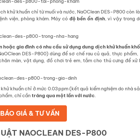
 dịch khử khuẩn chỉ từ muối và nước, NaOClean DES-P800 còn l
ệnh viện, phòng khám. Máy có
độ bền ổn định
, vì vậy trong d
hoặc gia đình có nhu cầu sử dụng dung dịch khử khuẩn khối
NaOClean DES-P800) dùng để sơ chế rau củ quả, thực phẩm, 
a chăn màn, vật dụng, đồ chơi trẻ em, tắm cho thú cưng để xử 
i khử khuẩn
chỉ ở mức 0.03ppm (kết quả kiểm nghiệm do nhà sả
 phẩm, chỉ cần
tráng qua một lần với nước
.
BÁO GIÁ & TƯ VẤN
HUẬT NAOCLEAN DES-P800