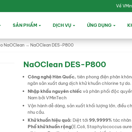
Về VMi
SẢN PHẨM
DỊCH VỤ
ỨNG DỤNG
K
 do NaOClean
→
NaOClean DES-P800
NaOClean DES-P800
Công nghệ Hàn Quốc,
tiên phong điện phân khô
ngăn sản xuất dung dịch khử khuẩn chlorine tự do.
Nhập khẩu nguyên chiếc
và phân phối độc quyền
Nam bởi VMinTech
Vận hành dễ dàng, sản xuất khối lượng lớn, điều c
nhu cầu.
Khử khuẩn hiệu quả:
Diệt tới
99,9999%
tác nhân 
Phổ khử khuẩn rộng
(E.Coli, Staphylococcus aure