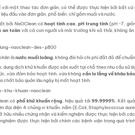
với một thao tác đơn giản, có thể được thực hiện bởi bất cứ a
 liệu đầu vào đơn giản, phổ biến, chỉ gồm muối và nước.
uất bởi NaOClean có
hoạt tính cao
,
pH trung tính
(pH ~7, giố
ừa
an toàn
với cả con người và môi trường khi xả thải, không ă
 phân là
nước muối loãng
, không đòi hỏi chi phí đắt đỏ để chuẩn 
 dung dịch khử khuẩn được sản xuất tại chỗ theo nhu cầu sử d
 tức, vừa đảm bảo hoạt tính, vừa không
cần lo lắng về khâu bả
a chất bảo quản lâu ngày bị mất hoạt tính.
Clean có
phổ khử khuẩn rộng
, hiệu quả tới
99.9999%
. Kết qu
n đại diện 4 chủng vi khuẩn, nấm (E.Coli, Staphylococcus aure
sở hữu nhiều chứng nhận và kiểm nghiệm được thực hiện bởi các
m nghiệm được thực hiện bởi chính các bệnh viện trong quá trìn