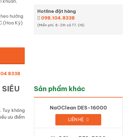
vi khuẩn,
Hotline đặt hàng
theo hướng
098.104.8338
DC (Hoa Kỳ)
(Miễn phí, 8-21h cả T7, CN)
104 8338
 SIÊU
Sản phẩm khác
NaOClean DES-16000
. Tuy không
iều ưu điểm
LIÊN HỆ