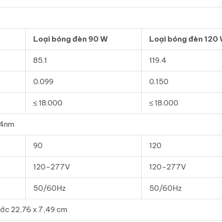
Loại bóng đèn 90 W
Loại bóng đèn 120
85.1
119.4
0.099
0.150
≤ 18.000
≤ 18.000
54nm
90
120
120-277V
120-277V
50/60Hz
50/60Hz
ước 22,76 x 7,49 cm