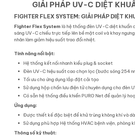
GIẢI PHÁP UV-C DIỆT KH
FIGHTER FLEX SYSTEM: GIẢI PHÁP DIỆT KH
Fighter Flex System
là hệ thống đèn UV-C diệt khuẩn ch
sáng UV-C chiếu trực tiếp lên bề mặt coil và khay ngưng t
nhân làm giảm hiệu suất trao đổi nhiệt.
Tính năng nổi bật:
Hệ thống kết nối nhanh kiểu plug & socket
Đèn UV-C hiệu suất cao chọn lọc (bước sóng 254 n
Tối ưu cho ứng dụng lắp đặt cải tạo
Sử dụng hộp chấn lưu điện tử chuyên dụng cho đèn 
Có sẵn hệ thống điều khiển PURO Net để quản lý ho
Ứng dụng:
Được thiết kế đặc biệt để khử trùng không khí và dà
Sử dụng phù hợp Hệ thống HVAC bệnh viện, phòng k
Thông số kỹ thuật: