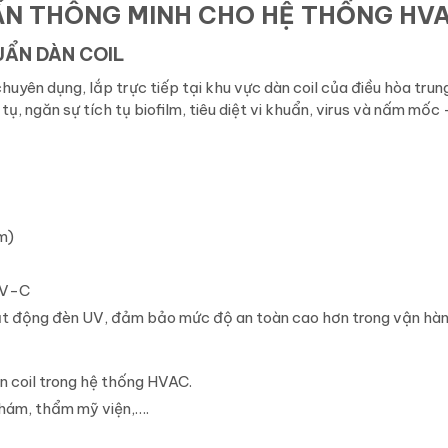
UẨN THÔNG MINH CHO HỆ THỐNG HV
UẨN DÀN COIL
uyên dụng, lắp trực tiếp tại khu vực dàn coil của điều hòa trun
ụ, ngăn sự tích tụ biofilm, tiêu diệt vi khuẩn, virus và nấm mốc
m)
UV-C
ạt động đèn UV, đảm bảo mức độ an toàn cao hơn trong vận hà
n coil trong hệ thống HVAC.
hám, thẩm mỹ viện,….