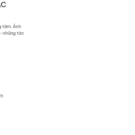
AC
g tâm. Ánh
 – những tác
nh