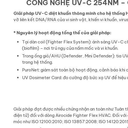
CÔNG NGHỆ UV-C 254NM – 
Giải pháp UV-C diệt khuẩn thông minh cho hệ thống
vỡ liên kết DNA/RNA của vi sinh vật, khiến vi khuẩn, vir
* Nguyên lý hoạt động tổng thể của giải pháp:
Tại dàn coil (Fighter Flex System): ánh sáng UV-C ch
(biofilm) – nơi trú ngụ của nấm mốc và vi khuẩn.
Trong ống gió/AHU (Defender, Mini Defender): tia UV-
trong hệ thống.
PuroNet: giám sát toàn bộ hoạt động, cảnh báo khi c
UV Dosimeter Card: đo cường độ bức xạ UV để hiệu 
Giải pháp đạt được nhiều chứng nhận an toàn như Tuân th
điện tử) đối với dòng Airocide Fighter Flex HVAC. Đối v
móc như ISO 12100:2010; ISO 13857:2008; ISO 14120:2015