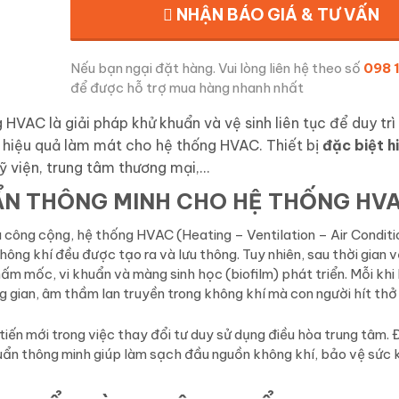
NHẬN BÁO GIÁ & TƯ VẤN
Nếu bạn ngại đặt hàng. Vui lòng liên hệ theo số
098 
để được hỗ trợ mua hàng nhanh nhất
VAC là giải pháp khử khuẩn và vệ sinh liên tục để duy trì
à hiệu quả làm mát cho hệ thống HVAC. Thiết bị
đặc biệt h
 viện, trung tâm thương mại,…
UẨN THÔNG MINH CHO HỆ THỐNG HV
 công cộng, hệ thống HVAC (Heating – Ventilation – Air Conditi
không khí đều được tạo ra và lưu thông. Tuy nhiên, sau thời gian 
nấm mốc, vi khuẩn và màng sinh học (biofilm) phát triển. Mỗi khi
g gian, âm thầm lan truyền trong không khí mà con người hít thở
 mới trong việc thay đổi tư duy sử dụng điều hòa trung tâm.
khuẩn thông minh giúp làm sạch đầu nguồn không khí, bảo vệ sức