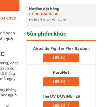
Hotline đặt hàng
098.104.8338
104 8338
(Miễn phí, 8-21h cả T7, CN)
Sản phẩm khác
 độ sạch
iệu quả
Airocide Fighter Flex System
AC
LIÊN HỆ
oning) đóng
vận hành,
PuroNet
 hệ thống
 mỗi ngày.
LIÊN HỆ
 Đây không
 khỏe người
Thẻ UV DOSIMETER
LIÊN HỆ