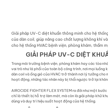
Giải pháp UV-C diệt khuẩn thông minh cho hệ thống H
của dàn coil, giúp nâng cao chất lượng không khí v
cho hệ thống HVAC bệnh viện, phòng khám, thẩm mỹ
GIẢI PHÁP UV-C DIỆT KH
Trong môi trường bệnh viện, phòng khám hay các tòa nhà
vai trò như lá phổi của toàn bộ công trình, nơi mọi luồng 
dàn coil và ống gió của HVAC trở thành nơi lý tưởng cho 
hoạt động, những tác nhân này bị thổi ngược trở lại khôn
AIROCIDE FIGHTER FLEX SYSTEM ra đời như một bước tiến
chỉ là thiết bị hỗ trợ làm mát, mà còn là giải pháp khử 
dùng và duy trì hiệu suất hoạt động của hệ thống.