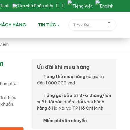
nTech
Tìm nhà Phân phối
HÁCH HÀNG
TIN TỨC
ystem
m
Ưu đãi khi mua hàng
Tặng thẻ mua hàng
có giá trị
đến 1.000.000 vnđ
hân phối
Tặng gói bảo trì 3-6 tháng/lần
đạt hiệu
suốt đời sản phẩm đối với khách
i khuẩn,
hàng ở Hà Nội và TP Hồ Chí Minh
Miễn phí vận chuyển