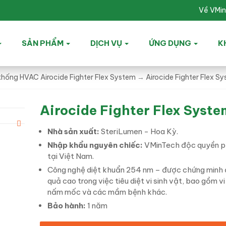
Về VMi
SẢN PHẨM
DỊCH VỤ
ỨNG DỤNG
K
thống HVAC Airocide Fighter Flex System
→
Airocide Fighter Flex S
Airocide Fighter Flex Syste
Nhà sản xuất:
SteriLumen - Hoa Kỳ.
Nhập khẩu nguyên chiếc:
VMinTech độc quyền p
tại Việt Nam.
Công nghệ diệt khuẩn 254 nm – được chứng minh 
quả cao trong việc tiêu diệt vi sinh vật, bao gồm v
nấm mốc và các mầm bệnh khác.
Bảo hành:
1 năm