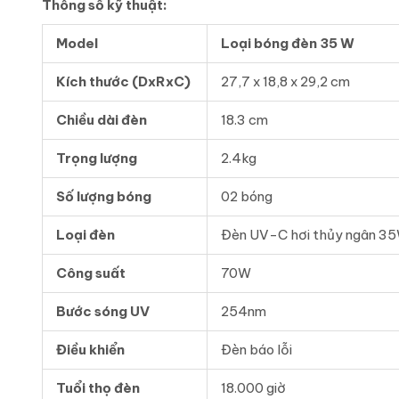
Thông số kỹ thuật:
Model
Loại bóng đèn 35 W
Kích thước (DxRxC)
27,7 x 18,8 x 29,2 cm
Chiều dài đèn
18.3 cm
Trọng lượng
2.4kg
Số lượng bóng
02 bóng
Loại đèn
Đèn UV-C hơi thủy ngân 3
Công suất
70W
Bước sóng UV
254nm
Điều khiển
Đèn báo lỗi
Tuổi thọ đèn
18.000 giờ