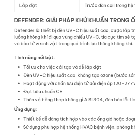
Lắp đặt
Trước dàn coil trong h
DEFENDER: GIẢI PHÁP KHỬ KHUẨN TRONG 
Defender là thiết bị đèn UV-C hiệu suất cao, được lắp t
luồng không khí đi qua vùng chiếu UV-C, tia cực tím sẽ tạ
và bào tử vi sinh vật trong quá trình lưu thông không khí.
Tính năng nổi bật:
Tối ưu cho việc cải tạo và dễ lắp đặt
Đèn UV-C hiệu suất cao, không tạo ozone (bước só
Hoạt động với chấn lưu điện tử dải điện áp 120–277
Đạt tiêu chuẩn CE
Thân vỏ bằng thép không gỉ AISI 304, đèn báo lỗi tí
Ứng dụng:
Thiết kế dễ dàng tích hợp vào các ống gió hoặc đoạ
Sử dụng phù hợp hệ thống HVAC bệnh viện, phòng k