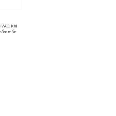
 HVAC. Khi
n, nấm mốc