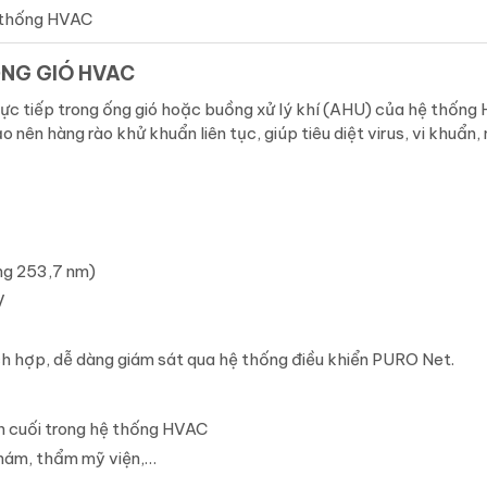
ệ thống HVAC
ỐNG GIÓ HVAC
rực tiếp trong ống gió hoặc buồng xử lý khí (AHU) của hệ thống
o nên hàng rào khử khuẩn liên tục, giúp tiêu diệt virus, vi khuẩ
ng 253,7 nm)
V
ch hợp, dễ dàng giám sát qua hệ thống điều khiển PURO Net.
n cuối trong hệ thống HVAC
hám, thẩm mỹ viện,…