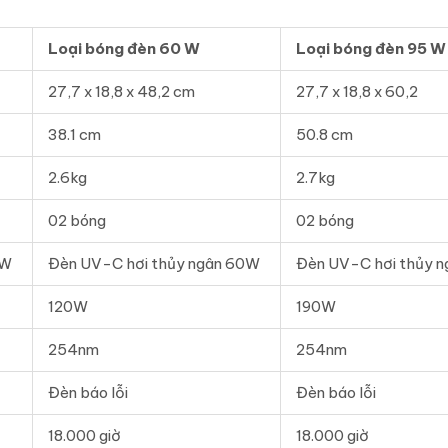
Loại bóng đèn 60 W
Loại bóng đèn 95 W
27,7 x 18,8 x 48,2 cm
27,7 x 18,8 x 60,2
38.1 cm
50.8 cm
2.6kg
2.7kg
02 bóng
02 bóng
5W
Đèn UV-C hơi thủy ngân 60W
Đèn UV-C hơi thủy 
120W
190W
254nm
254nm
Đèn báo lỗi
Đèn báo lỗi
18.000 giờ
18.000 giờ