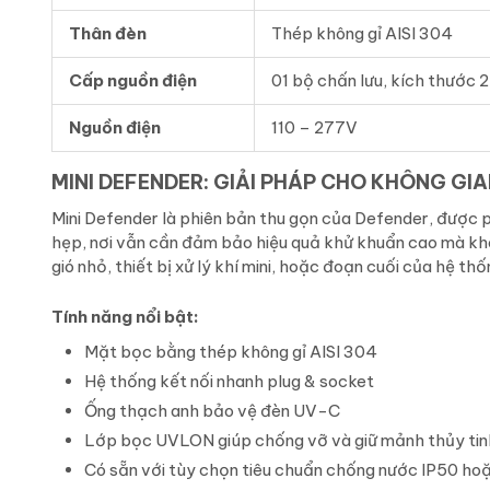
Thân đèn
Thép không gỉ AISI 304
Cấp nguồn điện
01 bộ chấn lưu, kích thước 2
Nguồn điện
110 – 277V
MINI DEFENDER: GIẢI PHÁP CHO KHÔNG GI
Mini Defender là phiên bản thu gọn của Defender, được
hẹp, nơi vẫn cần đảm bảo hiệu quả khử khuẩn cao mà khô
gió nhỏ, thiết bị xử lý khí mini, hoặc đoạn cuối của hệ th
Tính năng nổi bật:
Mặt bọc bằng thép không gỉ AISI 304
Hệ thống kết nối nhanh plug & socket
Ống thạch anh bảo vệ đèn UV-C
Lớp bọc UVLON giúp chống vỡ và giữ mảnh thủy tin
Có sẵn với tùy chọn tiêu chuẩn chống nước IP50 ho