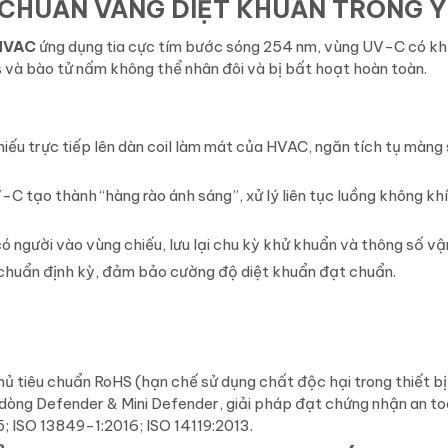
CHUẨN VÀNG DIỆT KHUẨN TRONG Y
 HVAC
ứng dụng tia cực tím bước sóng 254 nm, vùng UV-C có k
us và bào tử nấm không thể nhân đôi và bị bất hoạt hoàn toàn.
iếu trực tiếp lên dàn coil làm mát của HVAC, ngăn tích tụ màng
C tạo thành “hàng rào ánh sáng”, xử lý liên tục luồng không khí
ó người vào vùng chiếu, lưu lại chu kỳ khử khuẩn và thông số vậ
chuẩn định kỳ, đảm bảo cường độ diệt khuẩn đạt chuẩn.
ủ tiêu chuẩn RoHS (hạn chế sử dụng chất độc hại trong thiết bị
ới dòng Defender & Mini Defender, giải pháp đạt chứng nhận an t
; ISO 13849-1:2016; ISO 14119:2013.