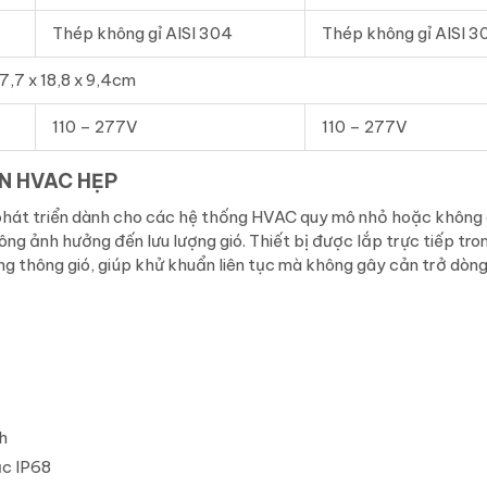
Thép không gỉ AISI 304
Thép không gỉ AISI 3
7,7 x 18,8 x 9,4cm
110 – 277V
110 – 277V
AN HVAC HẸP
 phát triển dành cho các hệ thống HVAC quy mô nhỏ hoặc không 
ng ảnh hưởng đến lưu lượng gió.
Thiết bị được lắp trực tiếp tr
ống thông gió, giúp khử khuẩn liên tục mà không gây cản trở dòng
h
ặc IP68