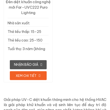
Đèn diệt khuẩn công nghệ
mới Far-UVC222 Puro
Lighting
Nhà sản xuất:
SteriLumen, Hoa Kỳ
Thẻ liều thấp: 15–25
mJ/cm²
Thẻ liều cao: 25–150
mJ/cm²
Tuổi thọ: 3 năm (không
tái sử dụng)
NHẬN BÁO GIÁ
XEM CHI TIẾT
Giải pháp UV-C diệt khuẩn thông minh cho hệ thống HVAC
là giải pháp khử khuẩn và vệ sinh liên tục để duy trì độ
sạch của dàn coil, giúp nâng cao chất lượng không khí và