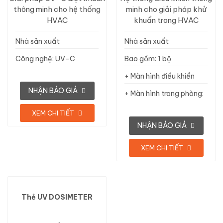
thông minh cho hệ thống
minh cho giải pháp khử
HVAC
khuẩn trong HVAC
Nhà sản xuất:
Nhà sản xuất:
SteriLumen, Hoa Kỳ
SteriLumen, Hoa Kỳ
Công nghệ: UV-C
Bao gồm: 1 bộ
254nm
+ Màn hình điều khiển
bên ngoài: 1 cái
NHẬN BÁO GIÁ
+ Màn hình trong phòng:
1 cái
XEM CHI TIẾT
NHẬN BÁO GIÁ
XEM CHI TIẾT
Thẻ UV DOSIMETER