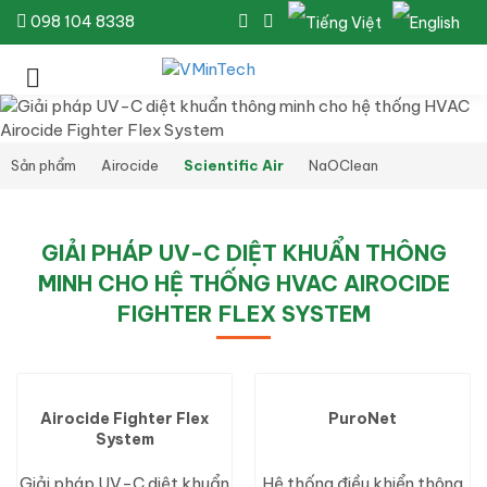
098 104 8338
Sản phẩm
Airocide
Scientific Air
NaOClean
GIẢI PHÁP UV-C DIỆT KHUẨN THÔNG
MINH CHO HỆ THỐNG HVAC AIROCIDE
FIGHTER FLEX SYSTEM
Airocide Fighter Flex
PuroNet
System
Giải pháp UV-C diệt khuẩn
Hệ thống điều khiển thông