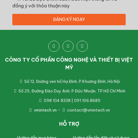
đồng ý với thỏa thuận này
CÔNG TY CỔ PHẦN CÔNG NGHỆ VÀ THIẾT BỊ VIỆT
MỸ
Số 12, Đường ven hồ Hạ Đình, P.Khương Đình, Hà Nội
Số 25, Đường Đào Duy Anh, P.Đức Nhuận, TP.Hồ Chí Minh
098 104 8338 | 091 106 8685
vmintech.vn
-
contact@vmintech.vn
HỖ TRỢ
Hướng dẫn mua hàng
Hướng dẫn lắp đặt và sử dụng