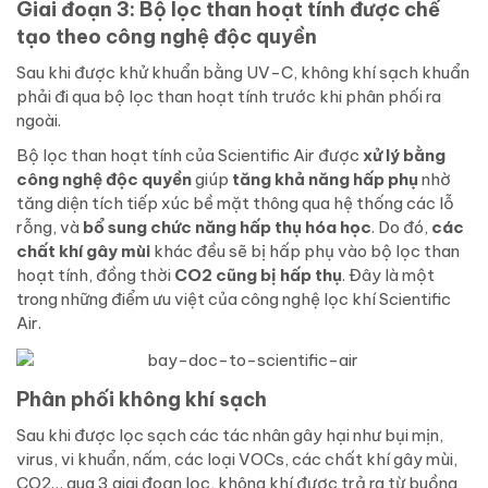
Giai đoạn 3: Bộ lọc than hoạt tính được chế
tạo theo công nghệ độc quyền
Sau khi được khử khuẩn bằng UV-C, không khí sạch khuẩn
phải đi qua bộ lọc than hoạt tính trước khi phân phối ra
ngoài.
Bộ lọc than hoạt tính của Scientific Air được
xử lý bằng
công nghệ độc quyền
giúp
tăng khả năng hấp phụ
nhờ
tăng diện tích tiếp xúc bề mặt thông qua hệ thống các lỗ
rỗng, và
bổ sung chức năng hấp thụ hóa học
. Do đó,
các
chất khí gây mùi
khác đều sẽ bị hấp phụ vào bộ lọc than
hoạt tính, đồng thời
CO2 cũng bị hấp thụ
. Đây là một
trong những điểm ưu việt của công nghệ lọc khí Scientific
Air.
Phân phối không khí sạch
Sau khi được lọc sạch các tác nhân gây hại như bụi mịn,
virus, vi khuẩn, nấm, các loại VOCs, các chất khí gây mùi,
CO2… qua 3 giai đoạn lọc, không khí được trả ra từ buồng