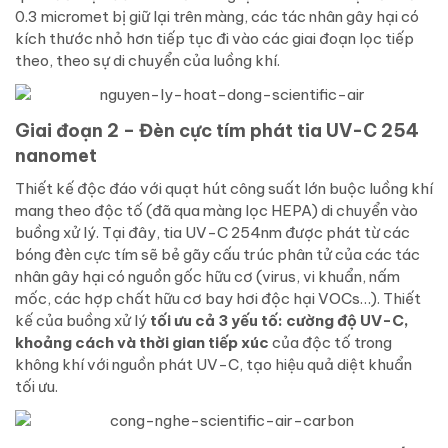
0.3 micromet bị giữ lại trên màng, các tác nhân gây hại có
kích thước nhỏ hơn tiếp tục đi vào các giai đoạn lọc tiếp
theo, theo sự di chuyển của luồng khí.
Giai đoạn 2 – Đèn cực tím phát tia UV-C 254
nanomet
Thiết kế độc đáo với quạt hút công suất lớn buộc luồng khí
mang theo độc tố (đã qua màng lọc HEPA) di chuyển vào
buồng xử lý. Tại đây, tia UV-C 254nm được phát từ các
bóng đèn cực tím sẽ bẻ gãy cấu trúc phân tử của các tác
nhân gây hại có nguồn gốc hữu cơ (virus, vi khuẩn, nấm
mốc, các hợp chất hữu cơ bay hơi độc hại VOCs…). Thiết
kế của buồng xử lý
tối ưu cả 3 yếu tố: cường độ UV-C,
khoảng cách và thời gian tiếp xúc
của độc tố trong
không khí với nguồn phát UV-C, tạo hiệu quả diệt khuẩn
tối ưu.