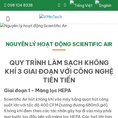
098 104 8338
NGUYÊN LÝ HOẠT ĐỘNG SCIENTIFIC AIR
QUY TRÌNH LÀM SẠCH KHÔNG
KHÍ 3 GIAI ĐOẠN VỚI CÔNG NGHỆ
TIÊN TIẾN
Giai đoạn 1 – Màng lọc HEPA
Scientific Air hút không khí vào máy bằng quạt hút công
suất lớn với tốc độ 400 CFM (tương đương 680m3.giờ).
Không khí đem theo các tác nhân gây hại đi vào máy phải
qua bước lọc đầu tiên với màng lọc HEPA. Các hạt lớn hơn