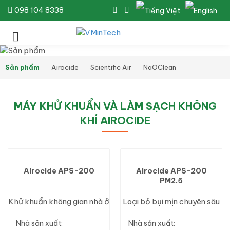
098 104 8338
Sản phẩm
Airocide
Scientific Air
NaOClean
MÁY KHỬ KHUẨN VÀ LÀM SẠCH KHÔNG
KHÍ AIROCIDE
Airocide APS-200
Airocide APS-200
PM2.5
Khử khuẩn không gian nhà ở
Loại bỏ bụi mịn chuyên sâu
Nhà sản xuất:
Nhà sản xuất: