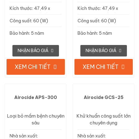
Sterilumen, Mỹ
Sterilumen, Mỹ
Kích thước: 47,49 x
Kích thước: 47,49 x
17,52 x 15,24 (cm)
17,52 x 15,24 (cm)
Công suất: 60 (W)
Công suất: 60 (W)
Bảo hành: 5 năm
Bảo hành: 5 năm
NHẬN BÁO GIÁ
NHẬN BÁO GIÁ
XEM CHI TIẾT
XEM CHI TIẾT
Airocide APS-300
Airocide GCS-25
Loại bỏ mầm bệnh chuyên
Khử khuẩn công suất lớn
sâu
chuyên dụng
Nhà sản xuất:
Nhà sản xuất: