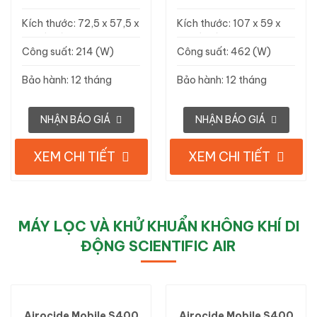
Sterilumen, Mỹ
Sterilumen, Mỹ
Kích thước: 72,5 x 57,5 x
Kích thước: 107 x 59 x
11,5 (cm)
11,5 (cm)
Công suất: 214 (W)
Công suất: 462 (W)
Bảo hành: 12 tháng
Bảo hành: 12 tháng
NHẬN BÁO GIÁ
NHẬN BÁO GIÁ
XEM CHI TIẾT
XEM CHI TIẾT
MÁY LỌC VÀ KHỬ KHUẨN KHÔNG KHÍ DI
ĐỘNG SCIENTIFIC AIR
Airocide Mobile S400
Airocide Mobile S400