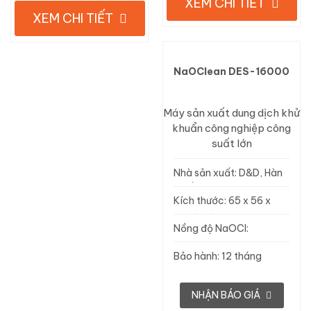
XEM CHI TIẾT
XEM CHI TIẾT
NaOClean DES-16000
Máy sản xuất dung dịch khử
khuẩn công nghiệp công
suất lớn
Nhà sản xuất: D&D, Hàn
Quốc
Kích thước: 65 x 56 x
130 (cm)
Nồng độ NaOCl:
100ppm
Bảo hành: 12 tháng
NHẬN BÁO GIÁ