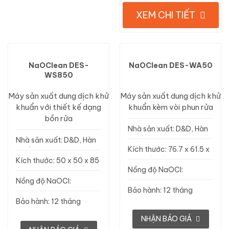
XEM CHI TIẾT
NaOClean DES-
NaOClean DES-WA50
WS850
Máy sản xuất dung dịch khử
Máy sản xuất dung dịch khử
khuẩn với thiết kế dạng
khuẩn kèm vòi phun rửa
bồn rửa
Nhà sản xuất: D&D, Hàn
Quốc
Nhà sản xuất: D&D, Hàn
Kích thước: 76.7 x 61.5 x
Quốc
100.5 (cm)
Kích thước: 50 x 50 x 85
Nồng độ NaOCl:
(cm)
100ppm
Nồng độ NaOCl:
Bảo hành: 12 tháng
100ppm
Bảo hành: 12 tháng
NHẬN BÁO GIÁ