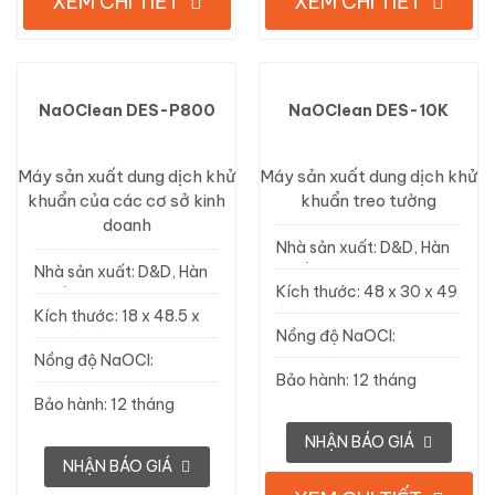
XEM CHI TIẾT
XEM CHI TIẾT
NaOClean DES-P800
NaOClean DES-10K
Máy sản xuất dung dịch khử
Máy sản xuất dung dịch khử
khuẩn của các cơ sở kinh
khuẩn treo tường
doanh
Nhà sản xuất: D&D, Hàn
Quốc
Nhà sản xuất: D&D, Hàn
Kích thước: 48 x 30 x 49
Quốc
(cm)
Kích thước: 18 x 48.5 x
Nồng độ NaOCl:
46.5 (cm)
100ppm
Nồng độ NaOCl:
Bảo hành: 12 tháng
100ppm
Bảo hành: 12 tháng
NHẬN BÁO GIÁ
NHẬN BÁO GIÁ