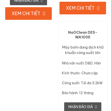
NHẬN BÁO GIÁ
XEM CHI TIẾT
XEM CHI TIẾT
NaOClean DES-
WA100E
Máy bơm dung dịch khử
khuẩn công suất lớn
Nhà sản xuất: D&D, Hàn
Quốc
Kích thước: Chưa cập
nhật
Công suất: Tối đa 3.2kW
Bảo hành: 12 tháng
NHẬN BÁO GIÁ