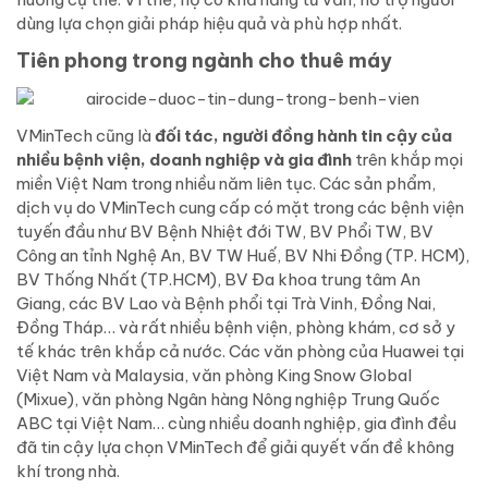
dùng lựa chọn giải pháp hiệu quả và phù hợp nhất.
Tiên phong trong ngành cho thuê máy
VMinTech cũng là
đối tác, người đồng hành tin cậy của
nhiều bệnh viện, doanh nghiệp và gia đình
trên khắp mọi
miền Việt Nam trong nhiều năm liên tục. Các sản phẩm,
dịch vụ do VMinTech cung cấp có mặt trong các bệnh viện
tuyến đầu như
BV Bệnh Nhiệt đới TW, BV Phổi TW, BV
Công an tỉnh Nghệ An, BV TW Huế, BV Nhi Đồng (TP. HCM),
BV Thống Nhất (TP.HCM), BV Đa khoa trung tâm An
Giang, các BV Lao và Bệnh phổi tại Trà Vinh, Đồng Nai,
Đồng Tháp… và rất nhiều bệnh viện, phòng khám, cơ sở y
tế khác trên khắp cả nước. Các văn phòng của Huawei tại
Việt Nam và Malaysia, văn phòng King Snow Global
(Mixue), văn phòng Ngân hàng Nông nghiệp Trung Quốc
ABC tại Việt Nam… cùng nhiều doanh nghiệp, gia đình đều
đã tin cậy lựa chọn VMinTech để giải quyết vấn đề không
khí trong nhà.