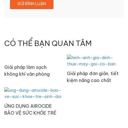
CÓ THỂ BẠN QUAN TÂM
Giải pháp làm sạch
Giải pháp đơn giản, tiết
không khí văn phòng
kiệm nâng cao chất
chuyên nghiệp, hiệu quả
lượng khí thở của mọi gia
đình Việt Nam
ỨNG DỤNG AIROCIDE
BẢO VỆ SỨC KHỎE TRẺ
SƠ SINH VÀ TRẺ NHỎ