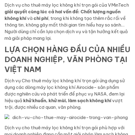
Dịch vụ cho thuê máy lọc không khí trọn gói của VMinTech
giải quyết cùng lúc cả hai vấn đề: Chất lượng nguồn
không khí
và
chi phí
, trong khi không tạo thêm rắc rối về
thông tin, không gây mất thời gian tìm hiểu hay so sánh…
Người dùng chỉ cần lựa chọn dịch vụ và tận hưởng kết quả
mà giải pháp mang lại.
LỰA CHỌN HÀNG ĐẦU CỦA NHIỀU
DOANH NGHIỆP, VĂN PHÒNG TẠI
VIỆT NAM
Dịch vụ Cho thuê máy lọc không khí trọn gói ứng dụng sử
dụng các dòng máy lọc không khí Airocide- sản phẩm
được nghiên cứu và phát triển để phục vụ NASA, đem lại
hiệu quả
khử khuẩn, khử mùi, làm sạch không khí
vượt
trội, được nhiều cơ quan, văn phòng.
Dịch vụ cho thuê máy lọc không khí trọn gói phù hợp với
mọi doanh nghiệp đang cần một giải pháp làm sạch không