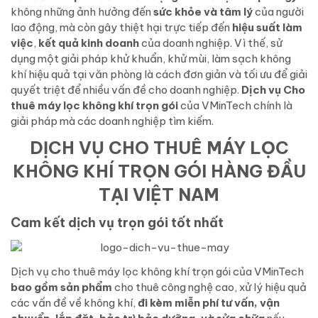
không những ảnh hưởng đến
sức khỏe và tâm lý
của người
lao động, mà còn gây thiệt hại trực tiếp đến
hiệu suất làm
việc
,
kết quả kinh doanh
của doanh nghiệp. Vì thế, sử
dụng một giải pháp khử khuẩn, khử mùi, làm sạch không
khí hiệu quả tại văn phòng là cách đơn giản và tối ưu để giải
quyết triệt để nhiều vấn đề cho doanh nghiệp.
Dịch vụ Cho
thuê máy lọc không khí trọn gói
của VMinTech chính là
giải pháp mà các doanh nghiệp tìm kiếm.
DỊCH VỤ CHO THUÊ MÁY LỌC
KHÔNG KHÍ TRỌN GÓI HÀNG ĐẦU
TẠI VIỆT NAM
Cam kết dịch vụ trọn gói tốt nhất
Dịch vụ cho thuê máy lọc không khí trọn gói của VMinTech
bao gồm sản phẩm
cho thuê công nghệ cao, xử lý hiệu quả
các vấn đề về không khí,
đi kèm miễn phí tư vấn, vận