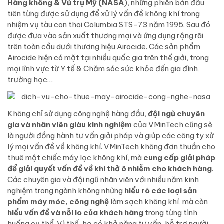
Hàng không & Vũ trụ Mỹ (NASA
), những phiên bản đầu
tiên từng được sử dụng để xử lý vấn đề không khí trong
nhiệm vụ tàu con thoi Columbia STS-73 năm 1995. Sau đó
được đưa vào sản xuất thương mại và ứng dụng rộng rãi
trên toàn cầu dưới thương hiệu Airocide. Các sản phẩm
Airocide hiện có mặt tại nhiều quốc gia trên thế giới, trong
mọi lĩnh vực từ Y tế & Chăm sóc sức khỏe đến gia đình,
trường học…
Không chỉ sử dụng công nghệ hàng đầu,
đội ngũ chuyên
gia và nhân viên giàu kinh nghiệm
của VMinTech cũng sẽ
là người đồng hành tư vấn giải pháp và giúp các công ty xử
lý mọi vấn đề về không khí. VMinTech không đơn thuần cho
thuê một chiếc máy lọc không khí, mà
cung cấp giải pháp
để giải quyết vấn đề về khí thở ô nhiễm cho khách hàng
.
Các chuyên gia và đội ngũ nhân viên với nhiều năm kinh
nghiệm trong ngành không những
hiểu rõ các loại sản
phẩm máy móc, công nghệ
làm sạch không khí, mà còn
hiểu vấn đề và nỗi lo của khách hàng
trong từng tình
huống cụ thể. Vì thế, họ có khả năng tư vấn, hỗ trợ người