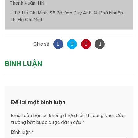
Thanh Xuân, HN.
– TP. Hồ Chí Minh: Số 25 Đào Duy Anh, Q. Phú Nhuận,
TP. Hồ Chí Minh
Chia sẻ
BÌNH LUẬN
Để lại một bình luận
Email của bạn sẽ không được hiển thị công khai.
Các
trường bắt buộc được đánh dấu
*
Bình luận
*