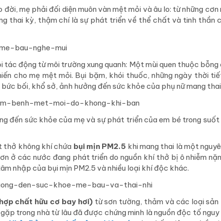
o đời, mẹ phải đối diện muôn vàn mệt mỏi và âu lo: từ những cơn
 thai kỳ, thậm chí là sự phát triển về thể chất và tinh thần 
i tác động từ môi trường xung quanh: Một mùi quen thuộc bỗng
iến cho mẹ mệt mỏi. Bụi bặm, khói thuốc, những ngày thời tiế
bức bối, khổ sở, ảnh hưởng đến sức khỏe của phụ nữ mang thai
ng đến sức khỏe của mẹ và sự phát triển của em bé trong suốt 
ít thở không khí chứa
bụi mịn PM2.5
khi mang thai là một nguyê
 hơn ở các nước đang phát triển do nguồn khí thở bị ô nhiễm nặn
âm nhập của bụi mịn PM2.5 và nhiều loại khí độc khác.
ợp chất hữu cơ bay hơi)
từ sơn tường, thảm và các loại sả
g gặp trong nhà từ lâu đã được chứng minh là nguồn độc tố nguy