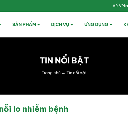
Về VMi
SẢN PHẨM
DỊCH VỤ
ỨNG DỤNG
K
TIN NỔI BẬT
Trang chủ
→
Tin nổi bật
nỗi lo nhiễm bệnh