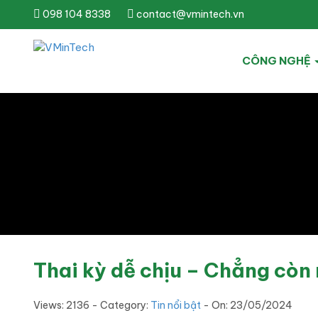
098 104 8338
contact@vmintech.vn
CÔNG NGHỆ
Thai kỳ dễ chịu – Chẳng còn 
Views: 2136 - Category:
Tin nổi bật
- On:
23/05/2024