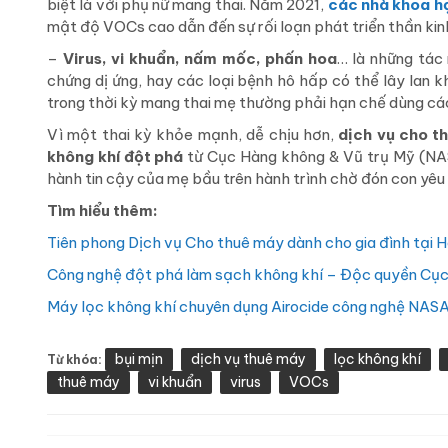
biệt là với phụ nữ mang thai. N
ăm 2021,
các nhà khoa h
mật độ VOCs cao dẫn đến sự rối loạn phát triển thần kinh
–
Virus, vi khuẩn, nấm mốc, phấn hoa
… là những tác
chứng dị ứng, hay các loại bệnh hô hấp có thể lây lan k
trong thời kỳ mang thai mẹ thường phải hạn chế dùng các
Vì một thai kỳ khỏe mạnh, dễ chịu hơn,
dịch vụ cho t
không khí đột phá
từ Cục Hàng không & Vũ trụ Mỹ (N
hành tin cậy của mẹ bầu trên hành trình chờ đón con yêu
Tìm hiểu thêm:
Tiên phong Dịch vụ Cho thuê máy dành cho gia đình tại H
Công nghệ đột phá làm sạch không khí – Độc quyền Cụ
Máy lọc không khí chuyên dụng Airocide công nghệ NAS
bụi mịn
dịch vụ thuê máy
lọc không khí
Từ khóa:
thuê máy
vi khuẩn
virus
VOCs