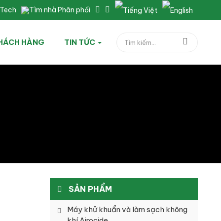
nTech
Tìm nhà Phân phối
HÁCH HÀNG
TIN TỨC
SẢN PHẨM
Máy khử khuẩn và làm sạch không
khí Airocide