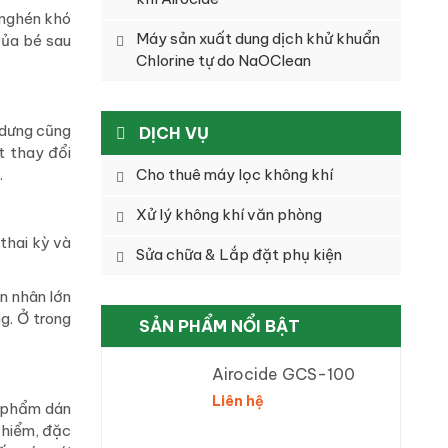
 nghén khó
Máy sản xuất dung dịch khử khuẩn
của bé sau
Chlorine tự do NaOClean
 dưng cũng
DỊCH VỤ
t thay đổi
.
Cho thuê máy lọc không khí
Xử lý không khí văn phòng
thai kỳ và
Sửa chữa & Lắp đặt phụ kiện
n nhân lớn
g. Ở trong
SẢN PHẨM NỔI BẬT
Airocide GCS-100
Liên hệ
n phẩm dán
 hiểm, đặc