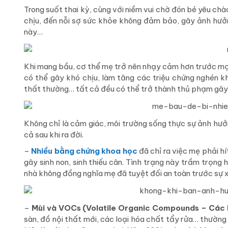
Trong suốt thai kỳ, cùng với niềm vui chờ đón bé yêu chà
chịu, đến nỗi sợ sức khỏe không đảm bảo, gây ảnh hưởng
này…
Khi mang bầu, cơ thể mẹ trở nên nhạy cảm hơn trước mọ
có thể gây khó chịu, làm tăng các triệu chứng nghén kh
thất thường… tất cả đều có thể trở thành thủ phạm gây 
Không chỉ là cảm giác, môi trường sống thực sự ảnh hưở
cả sau khi ra đời.
–
Nhiều bằng chứng khoa học
đã chỉ ra việc mẹ phải h
gây sinh non, sinh thiếu cân. Tình trạng này trầm trọng
nhà không đồng nghĩa mẹ đã tuyệt đối an toàn trước sự x
–
Mùi và
VOCs (Volatile Organic Compounds – Các h
sàn, đồ nội thất mới, các loại hóa chất tẩy rửa… thườn