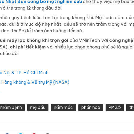
ọc Nhật Bản công bố một nghiên cứu
cho thấy việc mẹ bầu ti
 ở trẻ trong 12 tháng đầu đời.
 nhân gây bệnh luôn tồn tại trong không khí. Một cơn cảm cúm,
hác, dù là ở mức độ nhẹ nhất, đều sẽ trở nên trầm trọng với mẹ
 loại thuốc để tránh ảnh hưởng đến bé.
huê máy lọc không khí trọn gói
của VMinTech với
công nghệ
ASA),
chi phí tiết kiệm
với nhiều lựa chọn phong phú sẽ là ngườ
 chào đời.
à Nội & TP. Hồ Chí Minh
c Hàng không & Vũ trụ Mỹ (NASA)
A
mầm bệnh
mẹ bầu
nấm mốc
phấn hoa
PM2.5
th