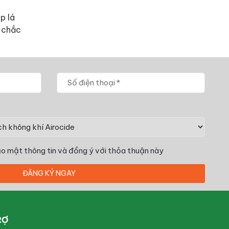
p lá
 chắc
o mật thông tin
và đồng ý với thỏa thuận này
RỢ