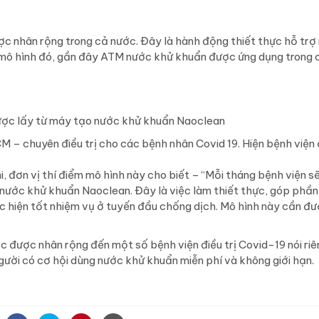
c nhân rộng trong cả nước. Đây là hành động thiết thực hỗ trợ
i mô hình đó, gần đây ATM nước khử khuẩn được ứng dụng trong 
ược lấy từ máy tạo nước khử khuẩn Naoclean
M – chuyên điều trị cho các bệnh nhân Covid 19. Hiện bệnh viện đ
 đơn vị thí điểm mô hình này cho biết – “Mỗi tháng bệnh viện s
nước khử khuẩn Naoclean. Đây là việc làm thiết thực, góp phần
ực hiện tốt nhiệm vụ ở tuyến đầu chống dịch. Mô hình này cần đ
c được nhân rộng đến một số bệnh viện điều trị Covid-19 nói ri
ười có cơ hội dùng nước khử khuẩn miễn phí và không giới hạn.