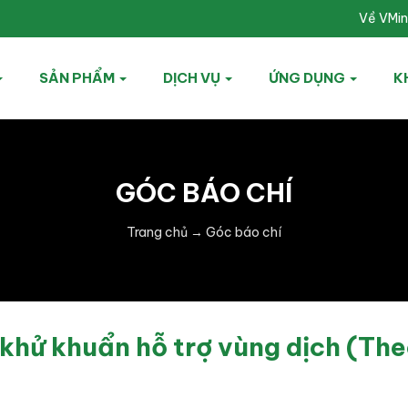
Về VMi
SẢN PHẨM
DỊCH VỤ
ỨNG DỤNG
K
GÓC BÁO CHÍ
Trang chủ
→
Góc báo chí
khử khuẩn hỗ trợ vùng dịch (Th