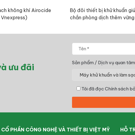
ch không khí Airocide
Bộ đôi thiết bị khử khuẩn giú
 Vnexpress)
chắn phòng dịch thêm vững
(Theo báo cafef.vn)
Sản phẩm / Dịch vụ quan tâm
à ưu đãi
Tôi đã đọc
Chính sách bả
CỔ PHẦN CÔNG NGHỆ VÀ THIẾT BỊ VIỆT MỸ
HỖ T