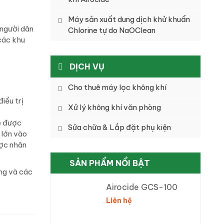
Máy sản xuất dung dịch khử khuẩn
 người dân
Chlorine tự do NaOClean
các khu
DỊCH VỤ
Cho thuê máy lọc không khí
iều trị
Xử lý không khí văn phòng
ẽ được
Sửa chữa & Lắp đặt phụ kiện
 lớn vào
ược nhân
SẢN PHẨM NỔI BẬT
êng và các
Airocide GCS-100
Liên hệ