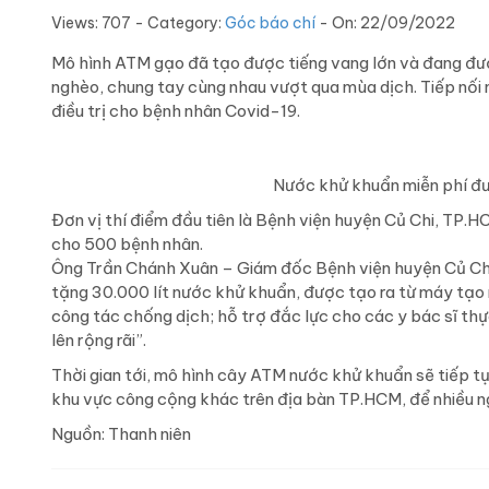
Views: 707 - Category:
Góc báo chí
- On:
22/09/2022
Mô hình ATM gạo đã tạo được tiếng vang lớn và đang đượ
nghèo, chung tay cùng nhau vượt qua mùa dịch. Tiếp nố
điều trị cho bệnh nhân Covid-19.
Nước khử khuẩn miễn phí đ
Đơn vị thí điểm đầu tiên là Bệnh viện huyện Củ Chi, TP.HC
cho 500 bệnh nhân.
Ông Trần Chánh Xuân – Giám đốc Bệnh viện huyện Củ Chi,
tặng 30.000 lít nước khử khuẩn, được tạo ra từ máy tạo 
công tác chống dịch; hỗ trợ đắc lực cho các y bác sĩ th
lên rộng rãi”.
Thời gian tới, mô hình cây ATM nước khử khuẩn sẽ tiếp tụ
khu vực công cộng khác trên địa bàn TP.HCM, để nhiều ng
Nguồn: Thanh niên