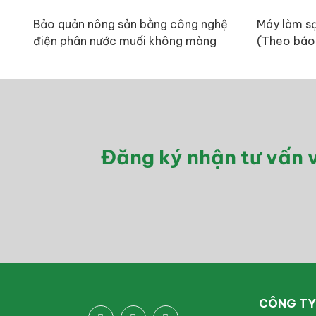
Bảo quản nông sản bằng công nghệ
Máy làm sạ
điện phân nước muối không màng
(Theo báo
ngăn (Theo Báo Khoa học Phát
triển)
Đăng ký nhận tư vấn v
CÔNG TY 