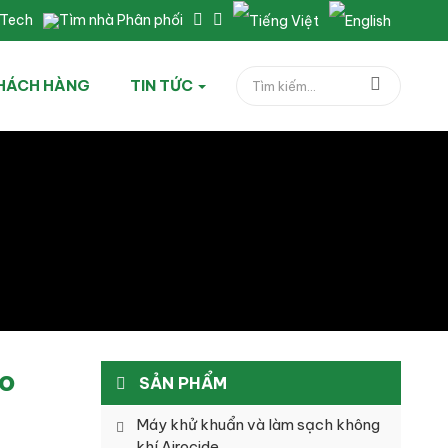
nTech
Tìm nhà Phân phối
HÁCH HÀNG
TIN TỨC
eo
SẢN PHẨM
Máy khử khuẩn và làm sạch không
khí Airocide