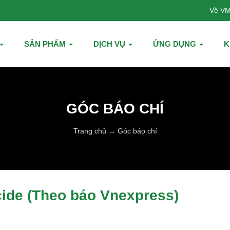
Về VM
SẢN PHẨM
DỊCH VỤ
ỨNG DỤNG
K
GÓC BÁO CHÍ
Trang chủ
→
Góc báo chí
cide (Theo báo Vnexpress)