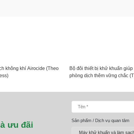
h không khí Airocide (Theo
Bộ đôi thiết bị khử khuẩn giúp
ess)
phòng dịch thêm vững chắc (
cafef.vn)
Sản phẩm / Dịch vụ quan tâm
à ưu đãi