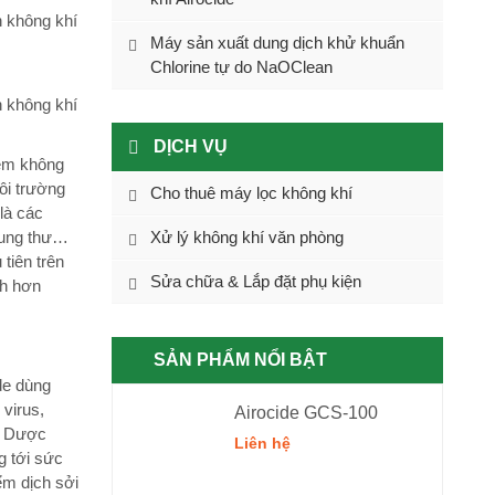
n không khí
Máy sản xuất dung dịch khử khuẩn
Chlorine tự do NaOClean
n không khí
DỊCH VỤ
iễm không
ôi trường
Cho thuê máy lọc không khí
là các
y ung thư…
Xử lý không khí văn phòng
tiên trên
Sửa chữa & Lắp đặt phụ kiện
ch hơn
SẢN PHẨM NỔI BẬT
de dùng
virus,
Airocide GCS-100
lý Dược
Liên hệ
g tới sức
ểm dịch sởi