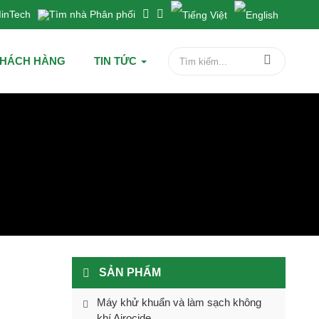
inTech
Tìm nhà Phân phối
HÁCH HÀNG
TIN TỨC
SẢN PHẨM
Máy khử khuẩn và làm sạch không
khí Airocide