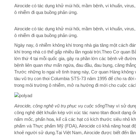
Airocide có tác dụng khử mùi hôi, mầm bệnh, vi khuẩn, virus
ô nhiễm đi qua buồng phản ứng.
Airocide có tác dụng khử mùi hôi, mầm bệnh, vi khuẩn, virus
ô nhiễm đi qua buồng phản ứng.
Ngày nay, ô nhiễm không khí trong nhà gia tăng một cách đ
khí trong nhà có thể gấp nhiều lần ngoài trời.Theo Cơ quan 
lớn thứ 4 tại mỗi quốc gia, gây ra phần lớn các bệnh về đườ
bệnh liên quan như mẩn ngứa, đau đầu, đau bụng, căng thẳng,
Trước những lo ngại về tình trạng này, Cơ quan Hàng không
tàu vũ trụ con thoi Columbia STS-73 năm 1995 để cho ra đời
trong môi trường ô nhiễm, mở ra hướng đi mới cho cuộc cá
Airocide, công nghệ vũ trụ phục vụ cuộc sống
Thay vì sử dụng
công nghệ diệt khuẩn kép với xúc tác nano titan đioxit dạng
nấm mốc, phấn hoa, kể cả các hạt có kích thước siêu nhỏ k
phẩm và Thực phẩm Mỹ (FDA), Airocide có khả năng hoạt độn
khoẻ người sử dụng.Tại Việt Nam, Airocide được biết đến lần