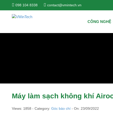
098 104 8338
contact@vmintech.vn
CÔNG NGHỆ
Máy làm sạch không khí Airo
Views: 1858 - Category:
Góc báo chí
- On:
23/09/2022