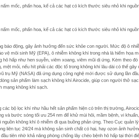
, nấm mốc, phấn hoa, kể cả các hạt có kích thước siêu nhỏ khi nguồ
, nấm mốc, phấn hoa, kể cả các hạt có kích thước siêu nhỏ khi nguồ
áng báo động, gây ảnh hưởng đến sức khỏe con người. Mức độ ô nh
Bảo vệ môi sinh Mỹ (EPA), ô nhiễm không khí trong nhà là hiểm họa m
ng hô hấp như hen suyễn, viêm xoang, viêm mũi dị ứng. Kèm theo đó 
 mệt mỏi, nếu hít phải các độc tố trong không khí lâu dài có thể gâ
 vũ trụ Mỹ (NASA) đã ứng dụng công nghệ mới được sử dụng lần đầu 
 dòng sản phẩm làm sạch không khí Airocide, giúp con người thở sạ
ch mạng không khí sạch.
 các bộ lọc khí như hầu hết sản phẩm hiện có trên thị trường, Airoci
 ống và bước sóng tối ưu 254 nm để khử mùi hôi, mầm bệnh, vi khuẩn, 
hi nguồn không khí ô nhiễm đi qua buồng phản ứng. Theo Cục quản 
g liên tục 24/24 mà không sản sinh chất có hại, hay ozon ảnh hưởn
 đầu tiên nhờ khả năng phòng chống lây chéo bệnh hô hấp tại thời đi