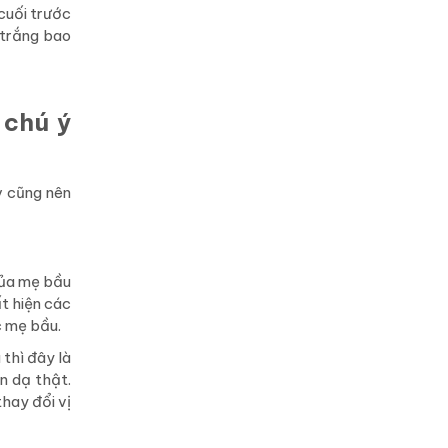
 cuối trước
 trắng bao
 chú ý
ỳ cũng nên
của mẹ bầu
t hiện các
c mẹ bầu.
thì đây là
ển dạ thật.
hay đổi vị