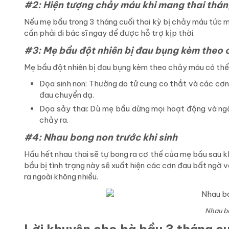
#2: Hiện tượng chảy máu khi mang thai thán
Nếu mẹ bầu trong 3 tháng cuối thai kỳ bị chảy máu tức 
cần phải đi bác sĩ ngay để được hỗ trợ kịp thời.
#3: Mẹ bầu đột nhiên bị đau bụng kèm theo
Mẹ bầu đột nhiên bị đau bụng kèm theo chảy máu có thể l
Dọa sinh non: Thường do tử cung co thắt và các cơn
đau chuyển dạ.
Dọa sảy thai: Dù mẹ bầu dừng mọi hoạt động và ng
chảy ra.
#4: Nhau bong non trước khi sinh
Hầu hết nhau thai sẽ tự bong ra cơ thể của mẹ bầu sau kh
bầu bị tình trạng này sẽ xuất hiện các cơn đau bất ngờ 
ra ngoài không nhiều.
Nhau bo