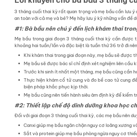
Lời khuyên cho bà bầu 3 tháng cu
3 tháng cuối thai kỳ rất quan trọng và mẹ bầu cần lưu ý 
an toàn với cả mẹ và bé? Mẹ hãy lưu ý kỹ những vấn đề d
#1: Bà bầu nên chú ý đến lịch khám thai tron
Mẹ bầu trong giai đoạn 3 tháng cuối thai kỳ cần được 
khoảng hai tuần/lần và đặc biệt là tuần thứ 36 trở đi nê
Khi khám thai trong giai đoạn này, mẹ bầu sẽ được th
Mẹ bầu sẽ được bác sĩ chỉ định xét nghiệm liên cầu 
Trước khi sinh ít nhất một tháng, mẹ bầu cũng cần h
Thực hiện khám cổ tử cung và đo bề cao tử cung để 
biện pháp khắc phục kịp thời.
Mẹ bầu cũng nên tiến hành siêu âm định kỳ để kiểm tra
#2: Thiết lập chế độ dinh dưỡng khoa học ch
Đối với giai đoạn 3 tháng cuối thai kỳ, các mẹ bầu nên d
Canxi giúp mẹ bầu ngăn chặn nguy cơ loãng xương và 
Sắt và protein giúp mẹ bầu phòng ngừa nguy cơ thiếu