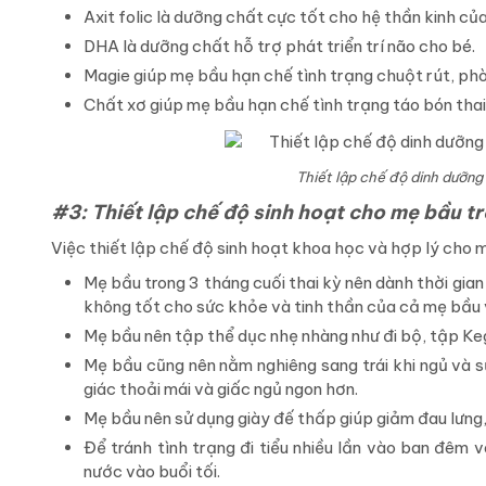
Axit folic là dưỡng chất cực tốt cho hệ thần kinh của
DHA là dưỡng chất hỗ trợ phát triển trí não cho bé.
Magie giúp mẹ bầu hạn chế tình trạng chuột rút, phòn
Chất xơ giúp mẹ bầu hạn chế tình trạng táo bón thai
Thiết lập chế độ dinh dưỡng
#3: Thiết lập chế độ sinh hoạt cho mẹ bầu tr
Việc thiết lập chế độ sinh hoạt khoa học và hợp lý cho m
Mẹ bầu trong 3 tháng cuối thai kỳ nên dành thời gian
không tốt cho sức khỏe và tinh thần của cả mẹ bầu v
Mẹ bầu nên tập thể dục nhẹ nhàng như đi bộ, tập Ke
Mẹ bầu cũng nên nằm nghiêng sang trái khi ngủ và 
giác thoải mái và giấc ngủ ngon hơn.
Mẹ bầu nên sử dụng giày đế thấp giúp giảm đau lưng, 
Để tránh tình trạng đi tiểu nhiều lần vào ban đêm
nước vào buổi tối.