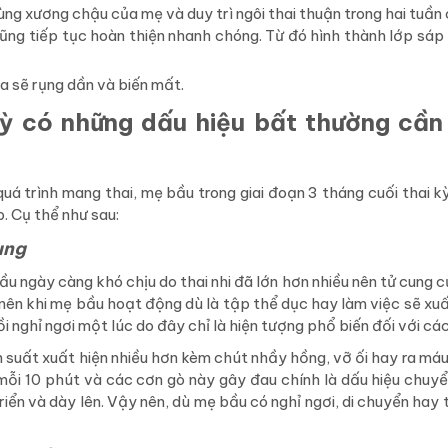
ùng xương chậu của mẹ và duy trì ngôi thai thuận trong hai tuần
 cũng tiếp tục hoàn thiện nhanh chóng. Từ đó hình thành lớp sáp
da sẽ rụng dần và biến mất.
kỳ có những dấu hiệu bất thường cần
uá trình mang thai, mẹ bầu trong giai đoạn 3 tháng cuối thai k
. Cụ thể như sau:
ụng
ầu ngày càng khó chịu do thai nhi đã lớn hơn nhiều nên tử cung 
nên khi mẹ bầu hoạt động dù là tập thể dục hay làm việc sẽ xuấ
 nghỉ ngơi một lúc do đây chỉ là hiện tượng phổ biến đối với cá
suất xuất hiện nhiều hơn kèm chút nhầy hồng, vỡ ối hay ra máu 
mỗi 10 phút và các cơn gò này gây đau chính là dấu hiệu chuy
ển và dày lên. Vậy nên, dù mẹ bầu có nghỉ ngơi, di chuyển hay t