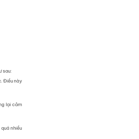
ư sau:
. Điều này
ng lại cảm
 quá nhiều