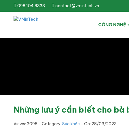
098 104 8338
contact@vmintech.vn
CÔNG NGHỆ
Những lưu ý cần biết cho bà 
Views: 3098 - Category:
Sức khỏe
- On:
28/03/2023