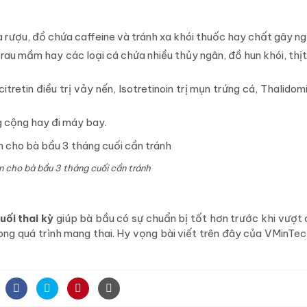
a rượu, đồ chứa caffeine và tránh xa khói thuốc hay chất gây ng
au mầm hay các loại cá chứa nhiều thủy ngân, đồ hun khói, thịt
retin điều trị vảy nến, Isotretinoin trị mụn trứng cá, Thalidom
g cộng hay đi máy bay.
n cho bà bầu 3 tháng cuối cần tránh
uối thai kỳ
giúp bà bầu có sự chuẩn bị tốt hơn trước khi vượt 
ong quá trình mang thai. Hy vọng bài viết trên đây của VMinTe