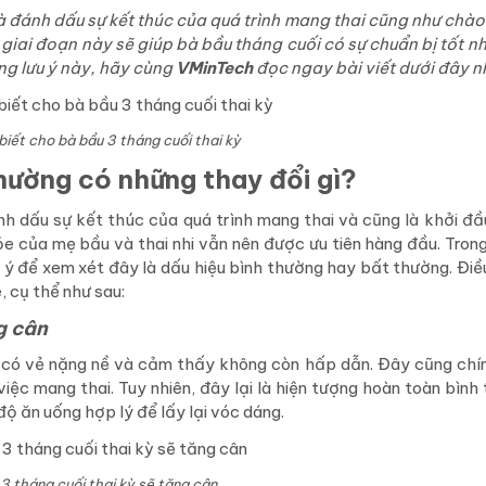
à đánh dấu sự kết thúc của quá trình mang thai cũng như chào
g giai đoạn này sẽ giúp bà bầu tháng cuối có sự chuẩn bị tốt n
ững lưu ý này, hãy cùng
VMinTech
đọc ngay bài viết dưới đây n
biết cho bà bầu 3 tháng cuối thai kỳ
thường có những thay đổi gì?
ánh dấu sự kết thúc của quá trình mang thai và cũng là khởi đ
 của mẹ bầu và thai nhi vẫn nên được ưu tiên hàng đầu. Trong
 ý để xem xét đây là dấu hiệu bình thường hay bất thường. Đi
 cụ thể như sau:
g cân
, có vẻ nặng nề và cảm thấy không còn hấp dẫn. Đây cũng chính
việc mang thai. Tuy nhiên, đây lại là hiện tượng hoàn toàn bình
độ ăn uống hợp lý để lấy lại vóc dáng.
3 tháng cuối thai kỳ sẽ tăng cân