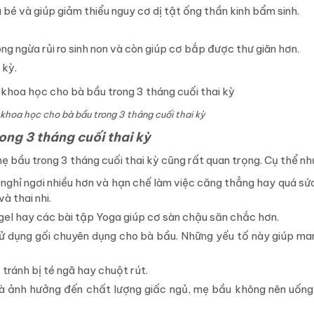
 bé và giúp giảm thiểu nguy cơ dị tật ống thần kinh bẩm sinh.
g ngừa rủi ro sinh non và còn giúp cơ bắp được thư giãn hơn.
 kỳ.
 khoa học cho bà bầu trong 3 tháng cuối thai kỳ
ong 3 tháng cuối thai kỳ
ẹ bầu trong 3 tháng cuối thai kỳ cũng rất quan trọng. Cụ thể nh
 nghỉ ngơi nhiều hơn và hạn chế làm việc căng thẳng hay quá sức
à thai nhi.
gel hay các bài tập Yoga giúp cơ sàn chậu săn chắc hơn.
sử dụng gối chuyên dụng cho bà bầu. Những yếu tố này giúp ma
tránh bị té ngã hay chuột rút.
 và ảnh hưởng đến chất lượng giấc ngủ, mẹ bầu không nên uống