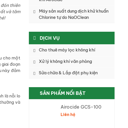
 đón thiên
Máy sản xuất dung dịch khử khuẩn
hất và tâm
Chlorine tự do NaOClean
hé!
DỊCH VỤ
Cho thuê máy lọc không khí
ầu cho một
Xử lý không khí văn phòng
 giai đoạn
ều này đảm
Sửa chữa & Lắp đặt phụ kiện
SẢN PHẨM NỔI BẬT
 là nỗi lo
 thường và
Airocide GCS-100
Liên hệ