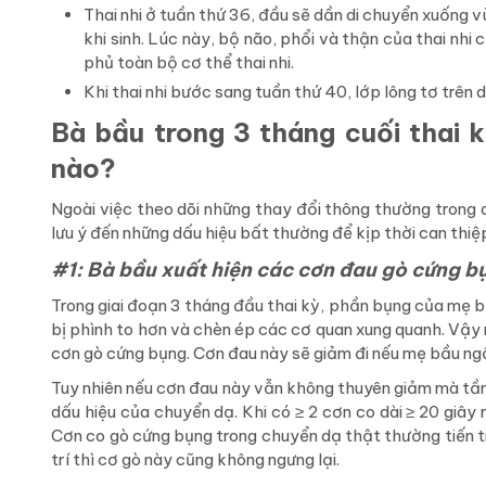
Thai nhi ở tuần thứ 36, đầu sẽ dần di chuyển xuống v
khi sinh. Lúc này, bộ não, phổi và thận của thai nhi
phủ toàn bộ cơ thể thai nhi.
Khi thai nhi bước sang tuần thứ 40, lớp lông tơ trên 
Bà bầu trong 3 tháng cuối thai 
nào?
Ngoài việc theo dõi những thay đổi thông thường trong q
lưu ý đến những dấu hiệu bất thường để kịp thời can thiệp
#1: Bà bầu xuất hiện các cơn đau gò cứng b
Trong giai đoạn 3 tháng đầu thai kỳ, phần bụng của mẹ b
bị phình to hơn và chèn ép các cơ quan xung quanh. Vậy 
cơn gò cứng bụng. Cơn đau này sẽ giảm đi nếu mẹ bầu ngồi
Tuy nhiên nếu cơn đau này vẫn không thuyên giảm mà tần 
dấu hiệu của chuyển dạ. Khi có ≥ 2 cơn co dài ≥ 20 giây 
Cơn co gò cứng bụng trong chuyển dạ thật thường tiến tri
trí thì cơ gò này cũng không ngưng lại.