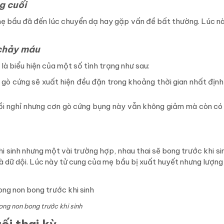
g cuối
mẹ bầu đã đến lúc chuyển dạ hay gặp vấn đề bất thường. Lúc n
 chảy máu
à biểu hiện của một số tình trạng như sau:
 gò cứng sẽ xuất hiện đều đặn trong khoảng thời gian nhất định
ồi nghỉ nhưng cơn gò cứng bụng này vẫn không giảm mà còn c
i sinh nhưng một vài trường hợp, nhau thai sẽ bong trước khi si
và dữ dội. Lúc này tử cung của mẹ bầu bị xuất huyết nhưng lượn
ng non bong trước khi sinh