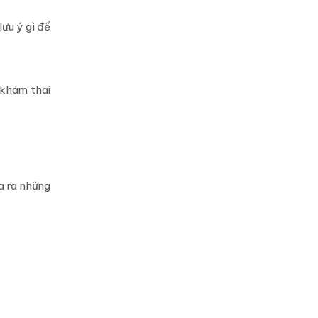
ưu ý gì để
 khám thai
a ra những