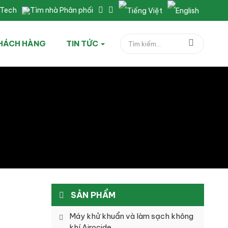
nTech
Tìm nhà Phân phối
HÁCH HÀNG
TIN TỨC
SẢN PHẨM
Máy khử khuẩn và làm sạch không
khí Airocide