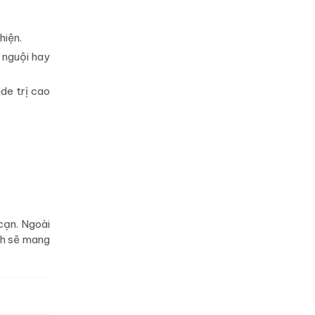
hiện.
 nguội hay
ide trị cao
cạn. Ngoài
ch sẽ mang