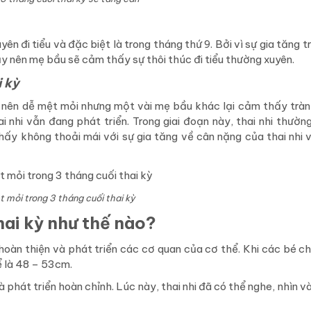
ên đi tiểu và đặc biệt là trong tháng thứ 9. Bởi vì sự gia tăng 
ậy nên mẹ bầu sẽ cảm thấy sự thôi thúc đi tiểu thường xuyên.
i kỳ
rở nên dễ mệt mỏi nhưng một vài mẹ bầu khác lại cảm thấy trà
i nhi vẫn đang phát triển. Trong giai đoạn này, thai nhi thườn
y không thoải mái với sự gia tăng về cân nặng của thai nhi 
 mỏi trong 3 tháng cuối thai kỳ
thai kỳ như thế nào?
c hoàn thiện và phát triển các cơ quan của cơ thể. Khi các bé c
hể là 48 – 53cm.
à phát triển hoàn chỉnh. Lúc này, thai nhi đã có thể nghe, nhìn 