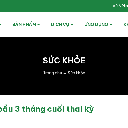
Về VMi
SẢN PHẨM
DỊCH VỤ
ỨNG DỤNG
K
SỨC KHỎE
Trang chủ
→
Sức khỏe
bầu 3 tháng cuối thai kỳ