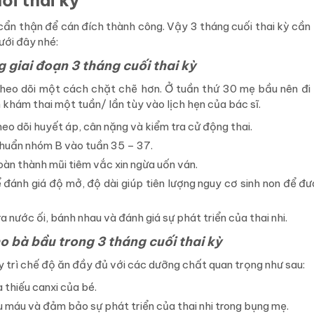
ối thai kỳ
cẩn thận để cán đích thành công. Vậy 3 tháng cuối thai kỳ cần l
ưới đây nhé:
g giai đoạn 3 tháng cuối thai kỳ
theo dõi một cách chặt chẽ hơn. Ở tuần thứ 30 mẹ bầu nên đi
n khám thai một tuần/ lần tùy vào lịch hẹn của bác sĩ.
eo dõi huyết áp, cân nặng và kiểm tra cử động thai.
khuẩn nhóm B vào tuần 35 – 37.
oàn thành mũi tiêm vắc xin ngừa uốn ván.
đánh giá độ mở, độ dài giúp tiên lượng nguy cơ sinh non để đư
 nước ối, bánh nhau và đánh giá sự phát triển của thai nhi.
o bà bầu trong 3 tháng cuối thai kỳ
uy trì chế độ ăn đầy đủ với các dưỡng chất quan trọng như sau:
thiếu canxi của bé.
 máu và đảm bảo sự phát triển của thai nhi trong bụng mẹ.