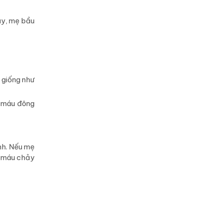
ày, mẹ bầu
 giống như
ó máu đông
nh. Nếu mẹ
g máu chảy