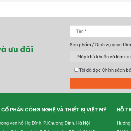
Sản phẩm / Dịch vụ quan tâm
à ưu đãi
Tôi đã đọc
Chính sách bả
CỔ PHẦN CÔNG NGHỆ VÀ THIẾT BỊ VIỆT MỸ
HỖ T
ường ven hồ Hạ Đình, P.Khương Đình, Hà Nội
Hướng