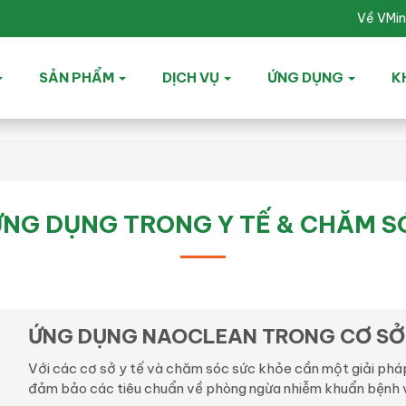
Về VMi
SẢN PHẨM
DỊCH VỤ
ỨNG DỤNG
K
NG DỤNG TRONG Y TẾ & CHĂM S
ỨNG DỤNG NAOCLEAN TRONG CƠ SỞ 
Với các cơ sở y tế và chăm sóc sức khỏe cần một giải pháp 
đảm bảo các tiêu chuẩn về phòng ngừa nhiễm khuẩn bệnh vi