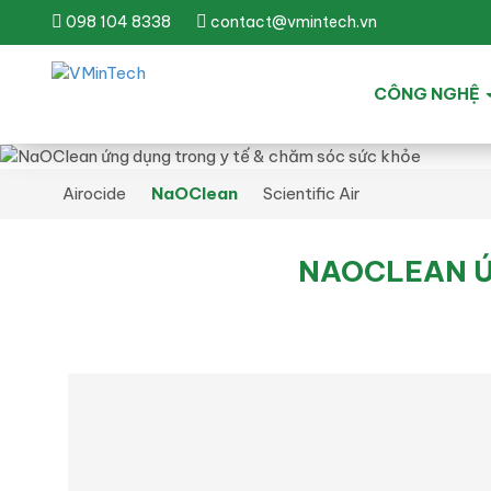
098 104 8338
contact@vmintech.vn
CÔNG NGHỆ
Airocide
NaOClean
Scientific Air
NAOCLEAN Ứ