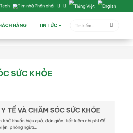
nTech
Tìm nhà Phân phối
HÁCH HÀNG
TIN TỨC
ÓC SỨC KHỎE
Y TẾ VÀ CHĂM SÓC SỨC KHỎE
khử khuẩn hiệu quả, đơn giản, tiết kiệm chi phí để
ện, phòng ngừa...