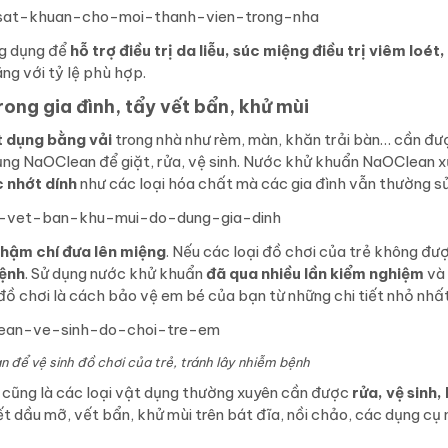
g dụng để
hỗ trợ điều trị da liễu, súc miệng điều trị viêm loét,
ng với tỷ lệ phù hợp.
ng gia đình, tẩy vết bẩn, khử mùi
t dụng bằng vải
trong nhà như rèm, màn, khăn trải bàn… cần đư
dụng NaOClean để giặt, rửa, vệ sinh. Nước khử khuẩn NaOClean xử
 nhớt dính
như các loại hóa chất mà các gia đình vẫn thường s
hậm chí đưa lên miệng
. Nếu các loại đồ chơi của trẻ không đư
bệnh
. Sử dụng nước khử khuẩn
đã qua nhiều lần kiểm nghiệm
và 
ồ chơi là cách bảo vệ em bé của bạn từ những chi tiết nhỏ nhất
để vệ sinh đồ chơi của trẻ, tránh lây nhiễm bệnh
cũng là các loại vật dụng thường xuyên cần được
rửa, vệ sinh,
 dầu mỡ, vết bẩn, khử mùi trên bát đĩa, nồi chảo, các dụng cụ