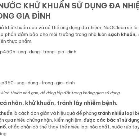
NƯỚC KHỬ KHUẨN SỬ DỤNG ĐA NHI
NG GIA ĐÌNH
 quả khử khuẩn cao và có thể ứng dụng đa nhiệm, NaOClean sẽ là
óp phần đảm bảo cho môi trường trong nhà luôn
sạch khuẩn, 
đến thực phẩm.
kích thước nhỏ gọn, dễ dàng lắp đặt trong không gian sử dụng
á nhân, khử khuẩn, tránh lây nhiễm bệnh.
 khuẩn
là cách đơn giản và hiệu quả để phòng
tránh nhiều loại b
hận qua nhiều chứng nhận, kiểm nghiệm,
được các bác sĩ sử dụn
 mổ
, chắc chắn có thể thay thế nhiều loại hóa chất, nước rửa ta
ờng.