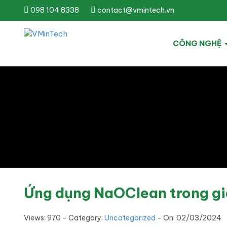
098 104 8338
contact@vmintech.vn
CÔNG NGHỆ
Ứng dụng NaOClean trong gi
Views: 970 - Category:
Uncategorized
- On:
02/03/2024