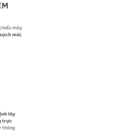
ỆM
 chiếc máy
sạch mùi,
ệnh lây
g trực
y thông