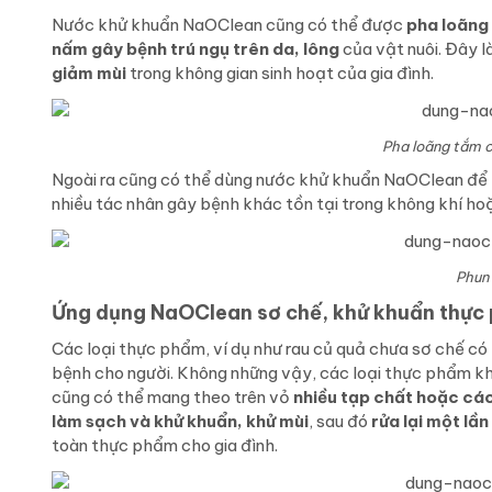
Nước khử khuẩn NaOClean cũng có thể được
pha loãng 
nấm gây bệnh trú ngụ trên da, lông
của vật nuôi. Đây l
giảm mùi
trong không gian sinh hoạt của gia đình.
Pha loãng tắm c
Ngoài ra cũng có thể dùng nước khử khuẩn NaOClean để
nhiều tác nhân gây bệnh khác tồn tại trong không khí hoặ
Phun
Ứng dụng NaOClean sơ chế, khử khuẩn thực
Các loại thực phẩm, ví dụ như rau củ quả chưa sơ chế có
bệnh cho người. Không những vậy, các loại thực phẩm khá
cũng có thể mang theo trên vỏ
nhiều tạp chất hoặc các 
làm sạch và khử khuẩn, khử mùi
, sau đó
rửa lại một lần
toàn thực phẩm cho gia đình.