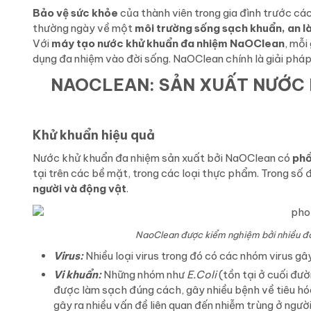
Bảo vệ sức khỏe
của thành viên trong gia đình trước cá
thường ngày về một
môi trường sống sạch khuẩn, an l
Với
máy tạo nước khử khuẩn đa nhiệm NaOClean
, mỗi
dụng đa nhiệm vào đời sống. NaOClean chính là giải pháp
NAOCLEAN: SẢN XUẤT NƯỚC K
Khử khuẩn hiệu quả
Nước khử khuẩn đa nhiệm sản xuất bởi NaOClean có
phổ
tại trên các bề mặt, trong các loại thực phẩm. Trong số 
người và động vật
.
NaoClean được kiểm nghiệm bởi nhiều đơn
Virus:
Nhiều loại virus trong đó có các nhóm virus g
Vi khuẩn:
Những nhóm như
E.Coli
(tồn tại ở cuối đư
được làm sạch đúng cách, gây nhiều bệnh về tiêu hó
gây ra nhiều vấn đề liên quan đến nhiễm trùng ở ngườ