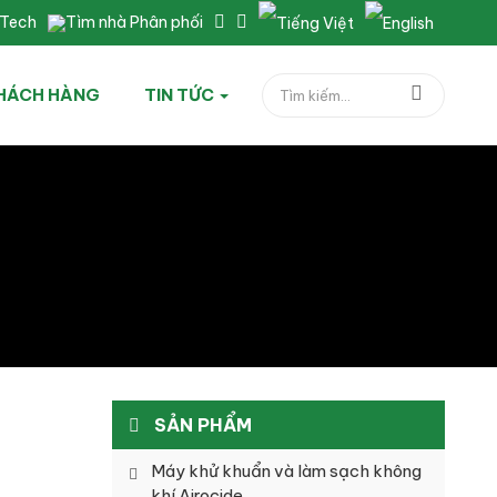
nTech
Tìm nhà Phân phối
HÁCH HÀNG
TIN TỨC
SẢN PHẨM
Máy khử khuẩn và làm sạch không
khí Airocide