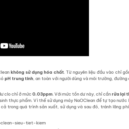
Clean
không sử dụng hóa chất
. Từ nguyên liệu đầu vào chỉ g
 có
pH trung tính
, an toàn với người dùng và môi trường, đường 
ư clo chỉ ở mức
0.03ppm
. Với mức tồn dư này, chỉ cần
rửa lại
 sinh thực phẩm. Vì thế sử dụng máy NaOClean để tự tạo nước
 cả trong quá trình sản xuất, sử dụng và sau đó, tránh lãng phí