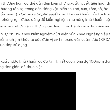
 thương hàn, có thể dẫn đến biến chứng xuất huyết tiêu hóa, th
thường tồn tại trong các động vật biển như cá, cua, tôm, sò, ốc
huẩn máu…),
Bacillus atrophaeus
(là một loại vi khuẩn tồn tại tr
t, phóng xạ… được dùng để kiểm nghiệm khả năng khử khuẩn, tiệ
iêm mạc như miệng, thực quản, hoặc các bệnh viêm da, viêm m
n
99,9999%
, theo kiểm nghiệm của Viện Sức khỏe Nghề nghiệp 
iểm nghiệm khác từ các đơn vị uy tín trong và ngoài nước (KFDA
ực tiếp sử dụng.
xuất nước khử khuẩn có độ tinh khiết cao, nồng độ 100ppm đún
ng đơn giản, dễ thực hiện.