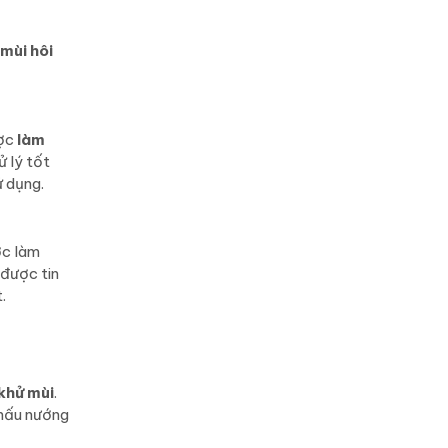
 mùi hôi
ợc
làm
 lý tốt
ử dụng.
ợc làm
được tin
.
 khử mùi
.
 nấu nướng