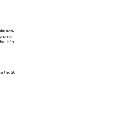
như sàn,
động sản
loại hóa
ng thoát