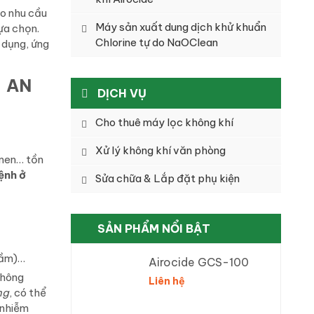
o nhu cầu
Máy sản xuất dung dịch khử khuẩn
lựa chọn.
Chlorine tự do NaOClean
 dụng, ứng
– AN
DỊCH VỤ
Cho thuê máy lọc không khí
Xử lý không khí văn phòng
 men… tồn
bệnh ở
Sửa chữa & Lắp đặt phụ kiện
SẢN PHẨM NỔI BẬT
cầm)…
Airocide GCS-100
không
Liên hệ
ng
, có thể
 nhiễm