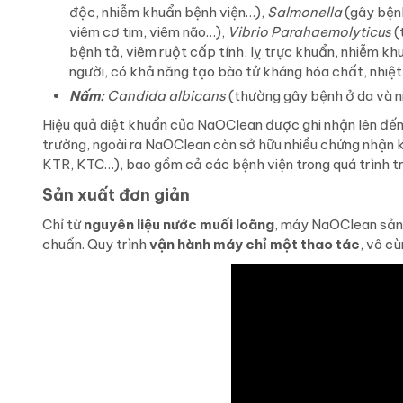
độc, nhiễm khuẩn bệnh viện…),
Salmonella
(gây bệnh
viêm cơ tim, viêm não…),
Vibrio Parahaemolyticus
(
bệnh tả, viêm ruột cấp tính, lỵ trực khuẩn, nhiễm k
người, có khả năng tạo bào tử kháng hóa chất, nhiệ
Nấm:
Candida albicans
(thường gây bệnh ở da và n
Hiệu quả diệt khuẩn của NaOClean được ghi nhận lên đế
trường, ngoài ra NaOClean còn sở hữu nhiều chứng nhận k
KTR, KTC…), bao gồm cả các bệnh viện trong quá trình tr
Sản xuất đơn giản
Chỉ từ
nguyên liệu nước muối loãng
, máy NaOClean sản 
chuẩn. Quy trình
vận hành máy chỉ một thao tác
, vô cù