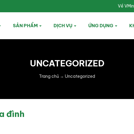
Về VMi
SẢN PHẨM
DỊCH VỤ
ỨNG DỤNG
K
UNCATEGORIZED
Trang chủ
→
Uncategorized
a đình