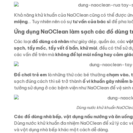
Khả năng khử khuẩn của NaOClean cũng có thể được ứn
miệng
… Tuy nhiên nên có sự
tư vấn của bác sĩ
để pha loã
Ứng dụng NaOClean làm sạch các đồ dùng tro
Các loại
đồ dùng cá nhân
như giày dép, quần áo, các
vậ
sạch, tẩy mốc, tẩy vết ố bẩn, khử mùi
, đều có thể sử 
các vấn đề trên mà
không để lại mùi nồng hay cảm giác
Đồ chơi trẻ em
là những thứ các bé thường
chạm vào, t
sạch đúng cách thì sẽ trở thành
ổ vi khuẩn gây nhiễm 
tưởng sử dụng ở các bệnh viện như NaOClean để vệ sinh đ
Dùng nước khử khuẩn NaOClean 
Các đồ dùng nhà bếp, vật dụng nấu nướng và ăn uống
Dùng nước khử khuẩn đa nhiệm NaOClean để xử lý các vết
và vật dụng nhà bếp khác một cách dễ dàng.