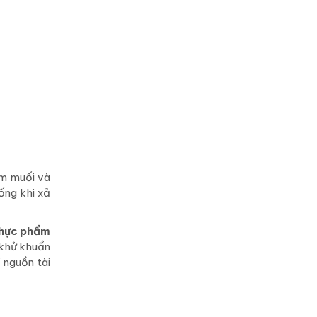
ồm muối và
ống khi xả
 thực phẩm
 khử khuẩn
 nguồn tài