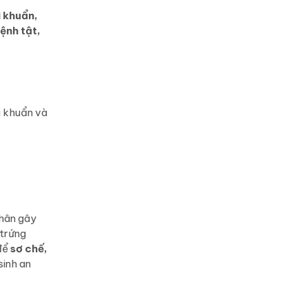
vi khuẩn,
ệnh tật,
vi khuẩn và
hân gây
 trứng
để
sơ chế,
sinh an