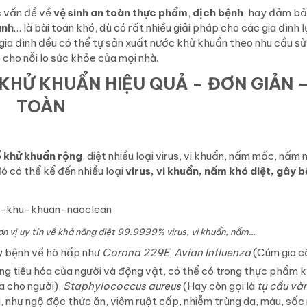
c vấn đề về
vệ sinh an toàn thực phẩm
,
dịch bệnh
, hay đảm bả
ành
… là bài toán khó, dù có rất nhiều giải pháp cho các gia đình 
 gia đình đều có thể tự sản xuất nước khử khuẩn theo nhu cầu sử
 cho nỗi lo sức khỏe của mọi nhà.
HỬ KHUẨN HIỆU QUẢ – ĐƠN GIẢN 
TOÀN
 khử khuẩn rộng
, diệt nhiều loại virus, vi khuẩn, nấm mốc, nấm
đó có thể kể đến nhiều loại
virus, vi khuẩn, nấm khó diệt, gây 
 vị uy tín về khả năng diệt 99.9999% virus, vi khuẩn, nấm…
ây bệnh về hô hấp như
Corona 229E
,
Avian Influenza
(Cúm gia 
ờng tiêu hóa của người và động vật, có thể có trong thực phẩm 
a cho người),
Staphylococcus aureus
(Hay còn gọi là
tụ cầu và
i, như ngộ độc thức ăn, viêm ruột cấp, nhiễm trùng da, máu, sốc