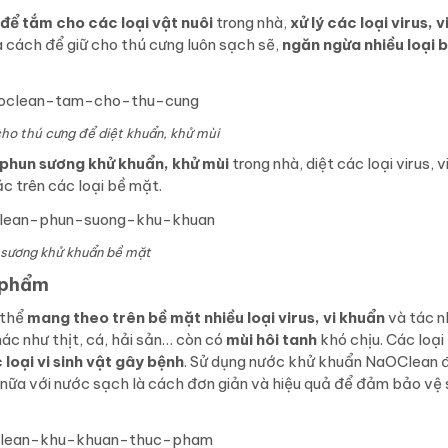
để tắm cho các loại vật nuôi
trong nhà,
xử lý các loại virus, 
à cách để giữ cho thú cưng luôn sạch sẽ,
ngăn ngừa nhiều loại b
ho thú cưng để diệt khuẩn, khử mùi
phun sương khử khuẩn, khử mùi
trong nhà, diệt các loại virus, 
c trên các loại bề mặt.
 sương khử khuẩn bề mặt
 phẩm
 thể
mang theo trên bề mặt nhiều loại virus, vi khuẩn
và tác n
c như thịt, cá, hải sản… còn có
mùi hôi tanh
khó chịu. Các loại
loại vi sinh vật gây bệnh
. Sử dụng nước khử khuẩn NaOClean 
nữa với nước sạch là cách đơn giản và hiệu quả để đảm bảo vệ 