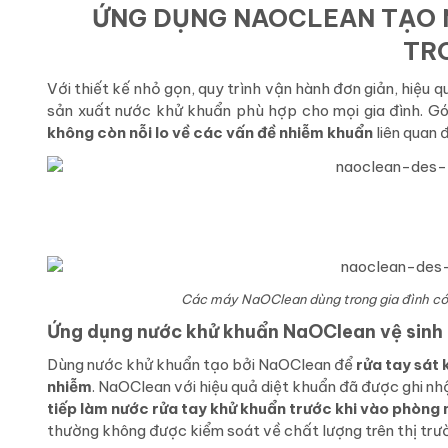
ỨNG DỤNG NAOCLEAN TẠO 
TRO
Với thiết kế nhỏ gọn, quy trình vận hành đơn giản, hiệu
sản xuất nước khử khuẩn phù hợp cho mọi gia đình. G
không còn nỗi lo về các vấn đề nhiễm khuẩn
liên quan 
Các máy NaOClean dùng trong gia đình có 
Ứng dụng nước khử khuẩn NaOClean vệ sinh c
Dùng nước khử khuẩn tạo bởi NaOClean để
rửa tay sát
nhiễm
. NaOClean với hiệu quả diệt khuẩn đã được ghi n
tiếp làm nước rửa tay khử khuẩn trước khi vào phòng
thường không được kiểm soát về chất lượng trên thị trư