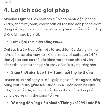
hành.
4. Lợi ích của giải pháp
Airocide Fighter Flex System giúp các bệnh viện, phòng
khám, thẩm mỹ viện, khách sạn và tòa nhà văn phòng giảm
đáng kể chi phí vận hành và đáp ứng tiêu chuẩn chất lượng
thông khí của bộ Y tế.
Tiết kiệm 15% điện năng HVAC
Coil sạch giúp trao đổi nhiệt tối ưu, điều hòa đạt lạnh nhanh
hơn, giảm tải cho máy nén. Chỉ cần duy trì coil sạch 24/7,
đơn vị của bạn có thể tiết kiệm một khoản chi phí vận
hành rất lớn mà không phải thay đổi bất kỳ hạ tầng nào.
Giảm thời gian bảo trì – Tăng tuổi thọ hệ thống
Biofilm bị ức chế ngay từ đầu giúp hạn chế tắc nghẽn, đóng
băng coil và suy giảm hiệu suất. HVAC vận hành ổn định
hơn, ít sự cố hơn, kéo dài tuổi thọ coil và giảm đáng kể
công việc vệ sinh thủ công tốn kém.
Dễ dàng đáp ứng tiêu chuẩn Thông khí 2991 của Bộ