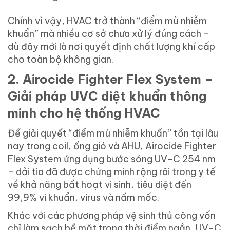
Chính vì vậy, HVAC trở thành “điểm mù nhiễm
khuẩn” mà nhiều cơ sở chưa xử lý đúng cách –
dù đây mới là nơi quyết định chất lượng khí cấp
cho toàn bộ không gian.
2. Airocide Fighter Flex System –
Giải pháp UVC diệt khuẩn thông
minh cho hệ thống HVAC
Để giải quyết “điểm mù nhiễm khuẩn” tồn tại lâu
nay trong coil, ống gió và AHU, Airocide Fighter
Flex System ứng dụng bước sóng UV-C 254 nm
– dải tia đã được chứng minh rộng rãi trong y tế
về khả năng bất hoạt vi sinh, tiêu diệt đến
99,9% vi khuẩn, virus và nấm mốc.
Khác với các phương pháp vệ sinh thủ công vốn
chỉ làm sạch bề mặt trong thời điểm ngắn, UV-C