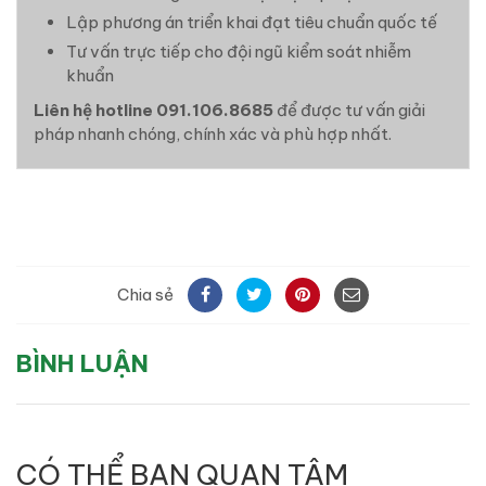
Lập phương án triển khai đạt tiêu chuẩn quốc tế
Tư vấn trực tiếp cho đội ngũ kiểm soát nhiễm
khuẩn
Liên hệ hotline 091.106.8685
để được tư vấn giải
pháp nhanh chóng, chính xác và phù hợp nhất.
Chia sẻ
BÌNH LUẬN
CÓ THỂ BẠN QUAN TÂM