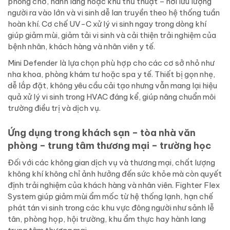
phòng chờ, hành lang hoặc khu thủ thuật – nơi lưu lượng
người ra vào lớn và vi sinh dễ lan truyền theo hệ thống tuần
hoàn khí. Cơ chế UV-C xử lý vi sinh ngay trong dòng khí
giúp giảm mùi, giảm tải vi sinh và cải thiện trải nghiệm của
bệnh nhân, khách hàng và nhân viên y tế.
Mini Defender là lựa chọn phù hợp cho các cơ sở nhỏ như
nha khoa, phòng khám tư hoặc spa y tế. Thiết bị gọn nhẹ,
dễ lắp đặt, không yêu cầu cải tạo nhưng vẫn mang lại hiệu
quả xử lý vi sinh trong HVAC đáng kể, giúp nâng chuẩn môi
trường điều trị và dịch vụ.
Ứng dụng trong khách sạn – tòa nhà văn
phòng – trung tâm thương mại – trường học
Đối với các không gian dịch vụ và thương mại, chất lượng
không khí không chỉ ảnh hưởng đến sức khỏe mà còn quyết
định trải nghiệm của khách hàng và nhân viên. Fighter Flex
System giúp giảm mùi ẩm mốc từ hệ thống lạnh, hạn chế
phát tán vi sinh trong các khu vực đông người như sảnh lễ
tân, phòng họp, hội trường, khu ẩm thực hay hành lang