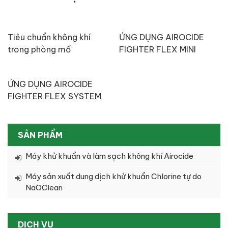
Tiêu chuẩn không khí
ỨNG DỤNG AIROCIDE
trong phòng mổ
FIGHTER FLEX MINI
TRONG Y TẾ VÀ ĐỜI
SỐNG
ỨNG DỤNG AIROCIDE
FIGHTER FLEX SYSTEM
TRONG Y TẾ VÀ ĐỜI
SỐNG
SẢN PHẨM
Máy khử khuẩn và làm sạch không khí Airocide
Máy sản xuất dung dịch khử khuẩn Chlorine tự do
NaOClean
DỊCH VỤ