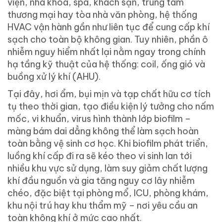
viện, nha khoa, spa, khách sạn, trung tâm
thương mại hay tòa nhà văn phòng, hệ thống
HVAC vận hành gần như liên tục để cung cấp khí
sạch cho toàn bộ không gian. Tuy nhiên, phần ô
nhiễm nguy hiểm nhất lại nằm ngay trong chính
hạ tầng kỹ thuật của hệ thống: coil, ống gió và
buồng xử lý khí (AHU).
Tại đây, hơi ẩm, bụi mịn và tạp chất hữu cơ tích
tụ theo thời gian, tạo điều kiện lý tưởng cho nấm
mốc, vi khuẩn, virus hình thành lớp biofilm –
màng bám dai dẳng không thể làm sạch hoàn
toàn bằng vệ sinh cơ học. Khi biofilm phát triển,
luồng khí cấp đi ra sẽ kéo theo vi sinh lan tới
nhiều khu vực sử dụng, làm suy giảm chất lượng
khí đầu nguồn và gia tăng nguy cơ lây nhiễm
chéo, đặc biệt tại phòng mổ, ICU, phòng khám,
khu nội trú hay khu thẩm mỹ – nơi yêu cầu an
toàn không khí ở mức cao nhất.