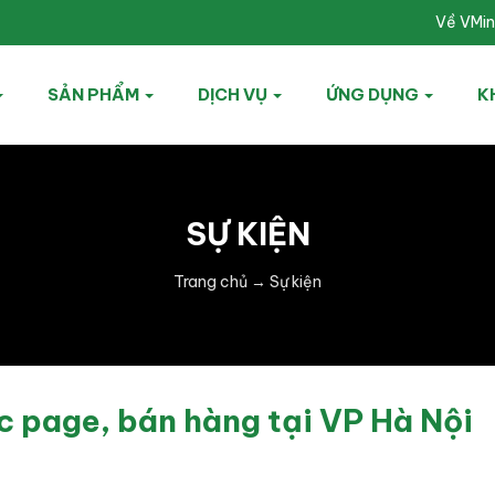
Về VMi
SẢN PHẨM
DỊCH VỤ
ỨNG DỤNG
K
SỰ KIỆN
Trang chủ
→
Sự kiện
c page, bán hàng tại VP Hà Nội