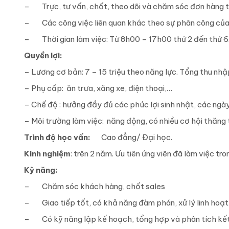
– Trực, tư vấn, chốt, theo dõi và chăm sóc đơn hàng t
– Các công việc liên quan khác theo sự phân công của 
– Thời gian làm việc: Từ 8h00 – 17h00 thứ 2 đến thứ 6.
Quyền lợi:
– Lương cơ bản: 7 – 15 triệu theo năng lực. Tổng thu nhập
– Phụ cấp: ăn trưa, xăng xe, điện thoại,…
– Chế độ : hưởng đầy đủ các phúc lợi sinh nhật, các ngày
– Môi trường làm việc: năng động, có nhiều cơ hội thăng 
Trình độ học vấn:
Cao đẳng/ Đại học.
Kinh nghiệm
: trên 2 năm. Ưu tiên ứng viên đã làm việc tr
Kỹ năng:
– Chăm sóc khách hàng, chốt sales
– Giao tiếp tốt, có khả năng đàm phán, xử lý linh hoạt
– Có kỹ năng lập kế hoạch, tổng hợp và phân tích kết