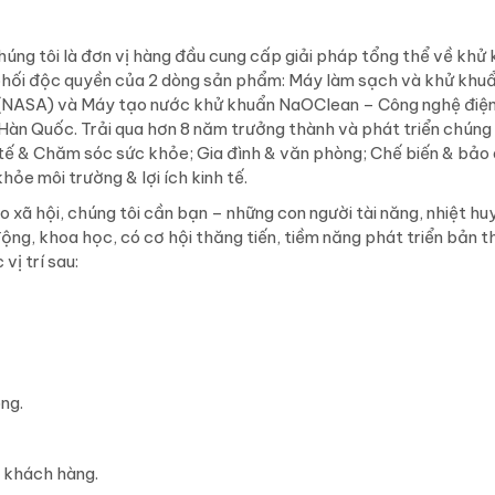
úng tôi là đơn vị hàng đầu cung cấp giải pháp tổng thể về khử 
 phối độc quyền của 2 dòng sản phẩm: Máy làm sạch và khử khu
ỹ (NASA) và Máy tạo nước khử khuẩn NaOClean – Công nghệ điệ
àn Quốc. Trải qua hơn 8 năm trưởng thành và phát triển chúng 
 tế & Chăm sóc sức khỏe; Gia đình & văn phòng; Chế biến & bảo
ỏe môi trường & lợi ích kinh tế.
 xã hội, chúng tôi cần bạn – những con người tài năng, nhiệt hu
g, khoa học, có cơ hội thăng tiến, tiềm năng phát triển bản t
vị trí sau:
ng.
 khách hàng.