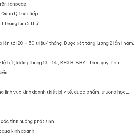
rên fanpage.
Quản lý trực tiếp.
 1 tháng làm 2 thứ
 lên tới 20 – 50 triệu/ tháng. Được xét tăng lương 2 lần 1 năm.
 lễ tết, lương tháng 13 +14 , BHXH, BHYT theo quy định.
tiến
ong lĩnh vực kinh doanh thiết bị y tế, dược phẩm, trường học,…
 các tình huống phát sinh
 quả kinh doanh