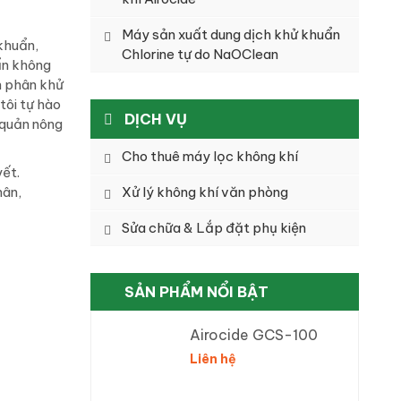
Máy sản xuất dung dịch khử khuẩn
khuẩn,
Chlorine tự do NaOClean
ẩn không
n phân khử
tôi tự hào
DỊCH VỤ
 quản nông
Cho thuê máy lọc không khí
yết.
hân,
Xử lý không khí văn phòng
Sửa chữa & Lắp đặt phụ kiện
SẢN PHẨM NỔI BẬT
Airocide GCS-100
Liên hệ