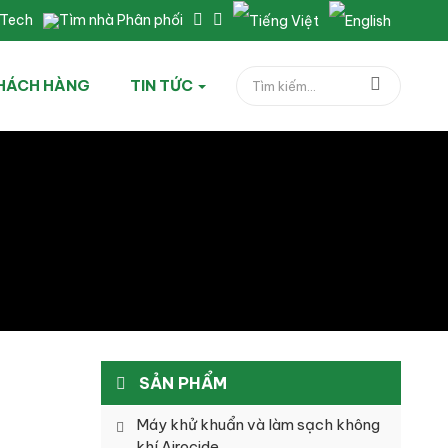
nTech
Tìm nhà Phân phối
HÁCH HÀNG
TIN TỨC
SẢN PHẨM
Máy khử khuẩn và làm sạch không
khí Airocide