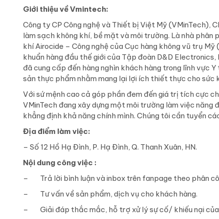
Giới thiệu về Vmintech:
Công ty CP Công nghệ và Thiết bị Việt Mỹ (VMinTech), Ch
làm sạch không khí, bề mặt và môi trường. Là nhà phân
khí Airocide – Công nghệ của Cục hàng không vũ trụ M
khuẩn hàng đầu thế giới của Tập đoàn D&D Electronics, H
đã cung cấp đến hàng nghìn khách hàng trong lĩnh vực Y
sản thực phẩm nhằm mang lại lợi ích thiết thực cho sức kh
Với sứ mệnh cao cả góp phần đem đến giá trị tích cực cho
VMinTech đang xây dựng một môi trường làm việc năng độn
khẳng định khả năng chính mình. Chúng tôi cần tuyển các 
Địa điểm làm việc:
– Số 12 Hồ Hạ Đình, P. Hạ Đình, Q. Thanh Xuân, HN.
Nội dung công việc :
– Trả lời bình luận và inbox trên fanpage theo phân cô
– Tư vấn về sản phẩm, dịch vụ cho khách hàng.
– Giải đáp thắc mắc, hỗ trợ xử lý sự cố/ khiếu nại của