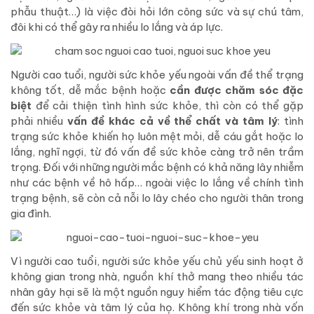
phẫu thuật…) là việc đòi hỏi lớn công sức và sự chú tâm,
đôi khi có thể gây ra nhiều lo lắng và áp lực.
Người cao tuổi, người sức khỏe yếu ngoài vấn đề thể trạng
không tốt, dễ mắc bệnh hoặc
cần được chăm sóc đặc
biệt
để cải thiện tình hình sức khỏe, thì còn có thể gặp
phải nhiều
vấn đề khác cả về thể chất và tâm lý
: tình
trạng sức khỏe khiến họ luôn mệt mỏi, dễ cáu gắt hoặc lo
lắng, nghĩ ngợi, từ đó vấn đề sức khỏe càng trở nên trầm
trọng. Đối với những người mắc bệnh có khả năng lây nhiễm
như các bệnh về hô hấp… ngoài việc lo lắng về chính tình
trạng bệnh, sẽ còn cả nỗi lo lây chéo cho người thân trong
gia đình.
Vì người cao tuổi, người sức khỏe yếu chủ yếu sinh hoạt ở
không gian trong nhà, nguồn khí thở mang theo nhiều tác
nhân gây hại sẽ là một nguồn nguy hiểm tác động tiêu cực
đến sức khỏe và tâm lý của họ. Không khí trong nhà vốn