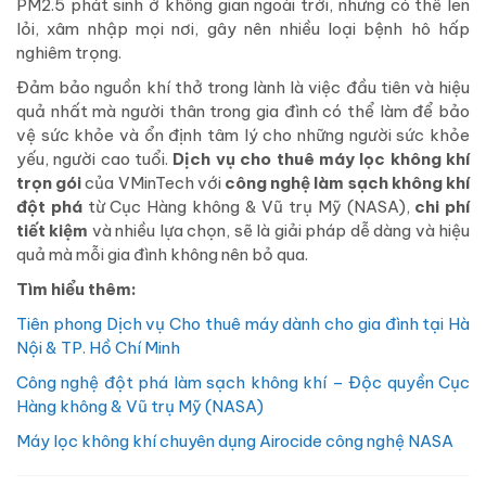
PM2.5 phát sinh ở không gian ngoài trời, nhưng có thể len
lỏi, xâm nhập mọi nơi, gây nên nhiều loại bệnh hô hấp
nghiêm trọng.
Đảm bảo nguồn khí thở trong lành là việc đầu tiên và hiệu
quả nhất mà người thân trong gia đình có thể làm để bảo
vệ sức khỏe và ổn định tâm lý cho những người sức khỏe
yếu, người cao tuổi.
Dịch vụ cho thuê máy lọc không khí
trọn gói
của VMinTech với
công nghệ làm sạch không khí
đột phá
từ Cục Hàng không & Vũ trụ Mỹ (NASA),
chi phí
tiết kiệm
và nhiều lựa chọn, sẽ là giải pháp dễ dàng và hiệu
quả mà mỗi gia đình không nên bỏ qua.
Tìm hiểu thêm:
Tiên phong Dịch vụ Cho thuê máy dành cho gia đình tại Hà
Nội & TP. Hồ Chí Minh
Công nghệ đột phá làm sạch không khí – Độc quyền Cục
Hàng không & Vũ trụ Mỹ (NASA)
Máy lọc không khí chuyên dụng Airocide công nghệ NASA