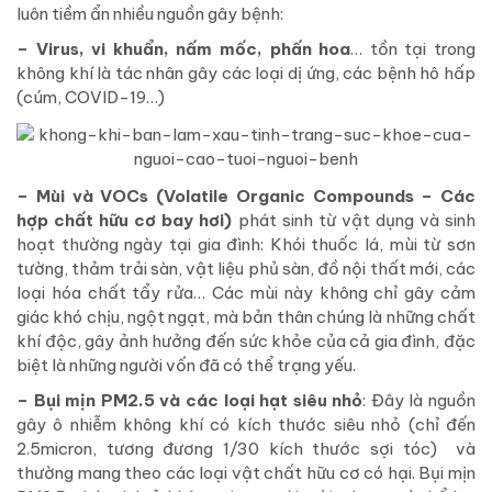
luôn tiềm ẩn nhiều nguồn gây bệnh:
– Virus, vi khuẩn, nấm mốc, phấn hoa
… tồn tại trong
không khí là tác nhân gây các loại dị ứng, các bệnh hô hấp
(cúm, COVID-19…)
– Mùi và VOCs (Volatile Organic Compounds – Các
hợp chất hữu cơ bay hơi)
phát sinh từ vật dụng và sinh
hoạt thường ngày tại gia đình: Khói thuốc lá, mùi từ sơn
tường, thảm trải sàn, vật liệu phủ sàn, đồ nội thất mới, các
loại hóa chất tẩy rửa… Các mùi này không chỉ gây cảm
giác khó chịu, ngột ngạt, mà bản thân chúng là những chất
khí độc, gây ảnh hưởng đến sức khỏe của cả gia đình, đặc
biệt là những người vốn đã có thể trạng yếu.
– Bụi mịn PM2.5 và các loại hạt siêu nhỏ
: Đây là nguồn
gây ô nhiễm không khí có kích thước siêu nhỏ (chỉ đến
2.5micron, tương đương 1/30 kích thước sợi tóc) và
thường mang theo các loại vật chất hữu cơ có hại. Bụi mịn