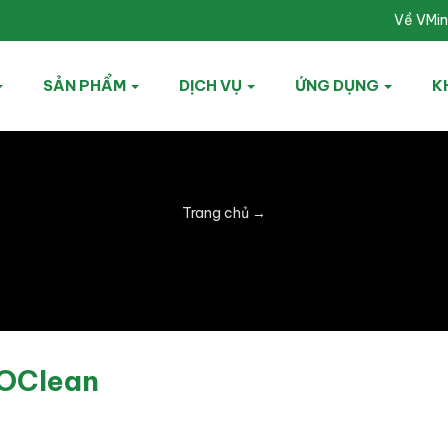
Về VMi
SẢN PHẨM
DỊCH VỤ
ỨNG DỤNG
K
Trang chủ
→
aOClean