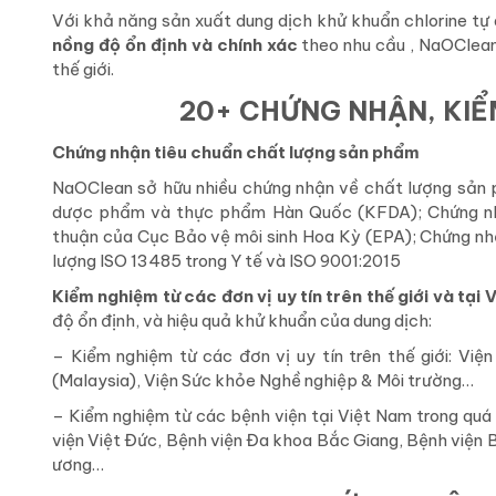
Với khả năng sản xuất dung dịch khử khuẩn chlorine tự
nồng độ ổn định và chính xác
theo nhu cầu , NaOClean
thế giới.
20+ CHỨNG NHẬN, KIỂ
Chứng nhận tiêu chuẩn chất lượng sản phẩm
NaOClean sở hữu nhiều chứng nhận về chất lượng sản p
dược phẩm và thực phẩm Hàn Quốc (KFDA); Chứng nhậ
thuận của Cục Bảo vệ môi sinh Hoa Kỳ (EPA); Chứng nh
lượng ISO 13485 trong Y tế và ISO 9001:2015
Kiểm nghiệm từ các đơn vị uy tín trên thế giới và tại 
độ ổn định, và hiệu quả khử khuẩn của dung dịch:
– Kiểm nghiệm từ các đơn vị uy tín trên thế giới: Vi
(Malaysia), Viện Sức khỏe Nghề nghiệp & Môi trường…
– Kiểm nghiệm từ các bệnh viện tại Việt Nam trong quá 
viện Việt Đức, Bệnh viện Đa khoa Bắc Giang, Bệnh viện 
ương…