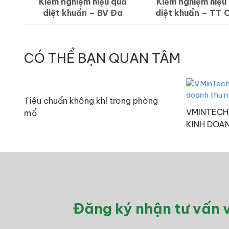
Kiểm nghiệm hiệu quả
Kiểm nghiệm hiệu
diệt khuẩn – BV Đa
diệt khuẩn – TT 
khoa quốc tế Hải Phòng
đoán Thú y T
CÓ THỂ BẠN QUAN TÂM
Tiêu chuẩn không khí trong phòng
VMINTECH
mổ
KINH DOAN
Đăng ký nhận tư vấn v