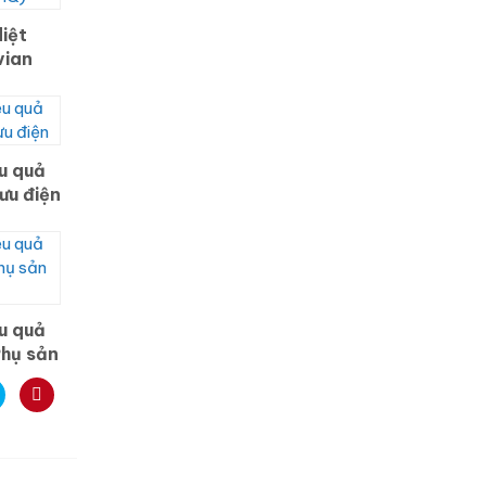
iệt
vian
Jeonbuk
u quả
ưu điện
u quả
Phụ sản