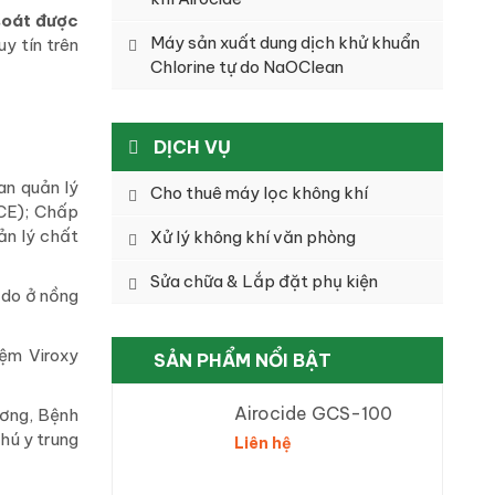
soát được
Máy sản xuất dung dịch khử khuẩn
y tín trên
Chlorine tự do NaOClean
DỊCH VỤ
an quản lý
Cho thuê máy lọc không khí
CE); Chấp
ản lý chất
Xử lý không khí văn phòng
Sửa chữa & Lắp đặt phụ kiện
 do ở nồng
iệm Viroxy
SẢN PHẨM NỔI BẬT
Airocide GCS-100
ương, Bệnh
hú y trung
Liên hệ