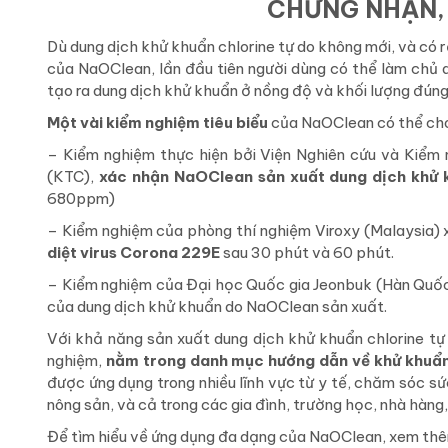
CHỨNG NHẬN, 
Dù dung dịch khử khuẩn chlorine tự do không mới, và có r
của NaOClean, lần đầu tiên người dùng có thể làm chủ 
tạo ra dung dịch khử khuẩn ở nồng độ và khối lượng đúng 
Một vài kiểm nghiệm tiêu biểu
của NaOClean có thể cho 
– Kiểm nghiệm thực hiện bởi Viện Nghiên cứu và Kiể
(KTC),
xác nhận NaOClean sản xuất dung dịch khử 
680ppm)
– Kiểm nghiệm của phòng thí nghiệm Viroxy (Malaysia) 
diệt virus Corona 229E
sau 30 phút và 60 phút.
– Kiểm nghiệm của Đại học Quốc gia Jeonbuk (Hàn Quố
của dung dịch khử khuẩn do NaOClean sản xuất.
Với khả năng sản xuất dung dịch khử khuẩn chlorine tự
nghiệm,
nằm trong danh mục hướng dẫn về khử khuẩn,
được ứng dụng trong nhiều lĩnh vực từ y tế, chăm sóc sứ
nông sản, và cả trong các gia đình, trường học, nhà hàn
Để tìm hiểu về ứng dụng đa dạng của NaOClean, xem th