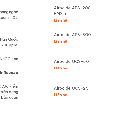
Airocide APS-200
 công nghệ
PM2.5
toàn nhất,
Liên hệ
Airocide APS-300
 Hàn Quốc
Liên hệ
 200ppm,
y NaOClean
Airocide GCS-50
Liên hệ
 Influenza
được kiểm
Airocide GCS-25
 hiện đang
Liên hệ
n bảo quản