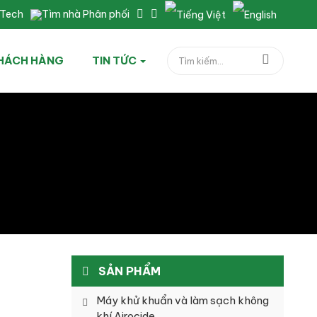
nTech
Tìm nhà Phân phối
HÁCH HÀNG
TIN TỨC
SẢN PHẨM
Máy khử khuẩn và làm sạch không
khí Airocide