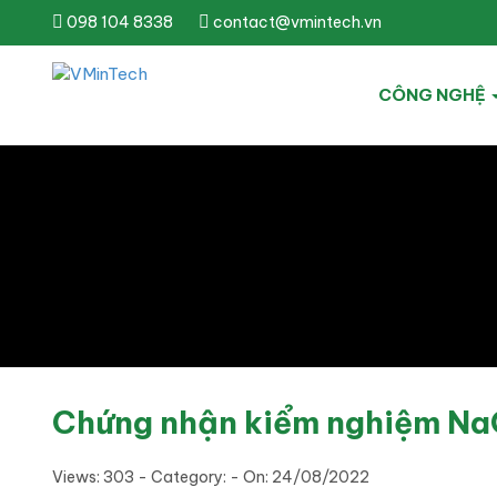
098 104 8338
contact@vmintech.vn
CÔNG NGHỆ
Chứng nhận kiểm nghiệm N
Views: 303 - Category: - On:
24/08/2022