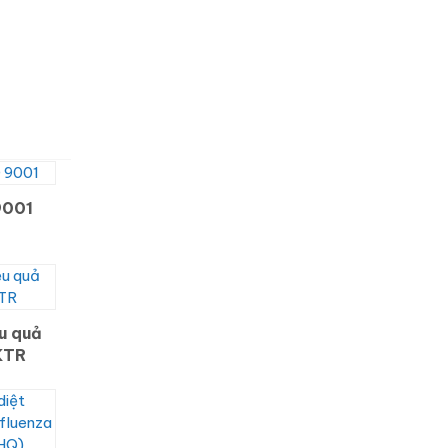
9001
u quả
KTR