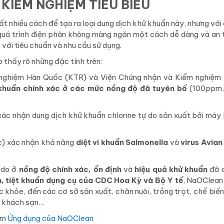
KIỂM NGHIỆM TIÊU BIỂU
ất nhiều cách để tạo ra loại dung dịch khử khuẩn này, nhưng với
quá trình điện phân không màng ngăn một cách dễ dàng và an 
với tiêu chuẩn và nhu cầu sử dụng.
thấy rõ những đặc tính trên:
m nghiệm Hàn Quốc (KTR) và Viện Chứng nhận và Kiểm nghiệm
khuẩn chính xác ở các mức nồng độ đã tuyên bố
(100ppm,
xác nhận dung dịch khử khuẩn chlorine tự do sản xuất bởi má
c) xác nhận khả năng
diệt vi khuẩn Salmonella
và
virus Avian
 do ở
nồng độ chính xác, ổn định
và
hiệu quả khử khuẩn
đã 
 tiệt khuẩn dụng cụ của CDC Hoa Kỳ và Bộ Y tế
, NaOClean
c khỏe, đến các cơ sở sản xuất, chăn nuôi, trồng trọt, chế biế
g, khách sạn…
êm
Ứng dụng của NaOClean