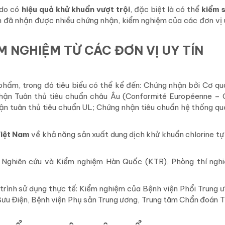
 do có
hiệu quả khử khuẩn vượt trội
, đặc biệt là có thể
kiểm 
 đã nhận được nhiều chứng nhận, kiểm nghiệm của các đơn vị u
M NGHIỆM TỪ CÁC ĐƠN VỊ UY TÍN
hẩm, trong đó tiêu biểu có thể kể đến: Chứng nhận bởi Cơ qu
n Tuân thủ tiêu chuẩn châu Âu (
Conformité Européenne – 
ận tuân thủ tiêu chuẩn UL
; Chứng nhận tiêu chuẩn hệ thống qu
Việt Nam
về khả năng sản xuất dung dịch khử khuẩn chlorine tự
ện Nghiên cứu và Kiểm nghiệm Hàn Quốc (KTR), Phòng thí ngh
trình sử dụng thực tế: Kiểm nghiệm của Bệnh viện Phổi Trung 
Bưu Điện, Bệnh viện Phụ sản Trung ương, Trung tâm Chẩn đoán T