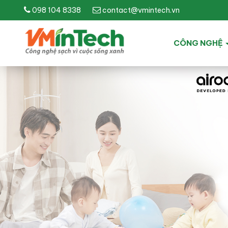
098 104 8338
contact@vmintech.vn
CÔNG NGHỆ