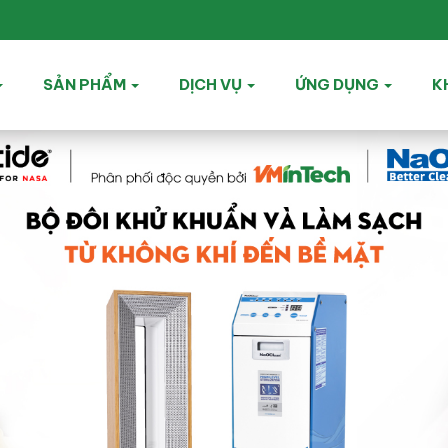
SẢN PHẨM
DỊCH VỤ
ỨNG DỤNG
K