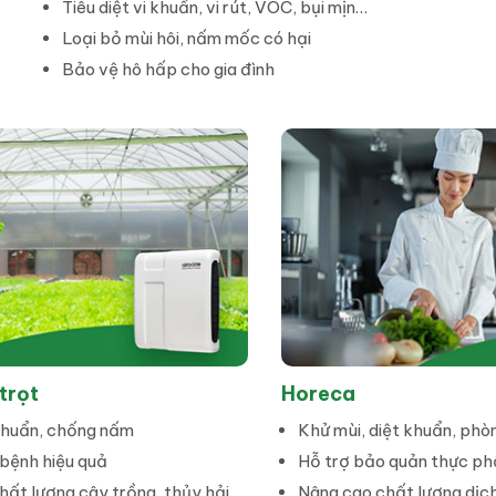
Tiêu diệt vi khuẩn, vi rút, VÓC, bụi mịn…
Loại bỏ mùi hôi, nấm mốc có hại
Bảo vệ hô hấp cho gia đình
trọt
Horeca
 khuẩn, chống nấm
Khử mùi, diệt khuẩn, phò
 bệnh hiệu quả
Hỗ trợ bảo quản thực p
hất lượng cây trồng, thủy hải
Nâng cao chất lượng dịch