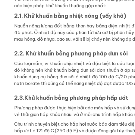
các biện pháp khử khuẩn thường gặp nhất:
2.1. Khử khuẩn bằng nhiệt nóng (sấy khô)
Nguồn năng lượng đốt bằng than hay bằng điện, nhiệt đ
45 phút. Ở nhiệt độ này các phân tử hữu cơ bị phân hủ
mau hỏng, đồ nhựa, cao su, vải sẽ bị cháy nên không áp 
2.2. Khử khuẩn bằng phương pháp đun sôi
Các loại nấm, vi khuẩn chịu nhiệt và đặc biệt là các loại
đó không nên khử khuẩn bằng đun sôi đơn thuần ở áp su
khuẩn dụng cụ bằng đun sôi ở nhiệt độ 100 độ C/30 phút
natri borate thì cũng có thể nâng nhiệt độ đạt được 105 
2.3.Khử khuẩn bằng phương pháp hấp ướt
Phương pháp được thực hiện bởi các máy hấp và sử dụng 
về thời gian hấp khác nhau, và ở mỗi chu trình hấp khác
Chu trình chuyên biệt cho hấp hơi nước bảo đảm tiêu diệt 
hấp ướt ở 121 độ C (250 độ F) và được đóng gói tùy thuộ