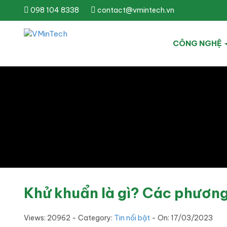
098 104 8338
contact@vmintech.vn
CÔNG NGHỆ
Khử khuẩn là gì? Các phươn
Views: 20962 - Category:
Tin nổi bật
- On:
17/03/2023