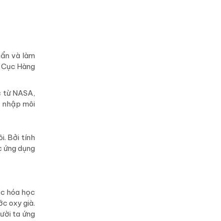
uẩn và làm
a Cục Hàng
c từ NASA,
m nhập môi
i. Bởi tính
c ứng dụng
ốc hóa học
c oxy già.
ười ta ứng