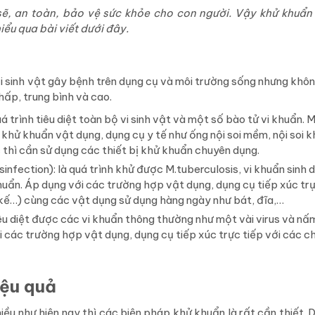
ẽ, an toàn, bảo vệ sức khỏe cho con người. Vậy khử khuẩn 
ểu qua bài viết dưới đây.
i sinh vật gây bệnh trên dụng cụ và môi trường sống nhưng khôn
ấp, trung bình và cao.
á trình tiêu diệt toàn bộ vi sinh vật và một số bào tử vi khuẩn.
hử khuẩn vật dụng, dụng cụ y tế như ống nội soi mềm, nội soi k
thì cần sử dụng các thiết bị khử khuẩn chuyên dụng.
nfection): là quá trình khử được M.tuberculosis, vi khuẩn sinh 
huẩn. Áp dụng với các trường hợp vật dụng, dụng cụ tiếp xúc trự
t kế…) cùng các vật dụng sử dụng hàng ngày như bát, đĩa,…
êu diệt được các vi khuẩn thông thường như một vài virus và nấ
i các trường hợp vật dụng, dụng cụ tiếp xúc trực tiếp với các c
iệu quả
iều như hiện nay thì các biện pháp khử khuẩn là rất cần thiết. 