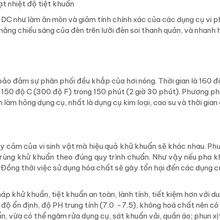
đạt nhiệt độ tiệt khuẩn
DC như làm ăn mòn và giảm tính chính xác của các dụng cụ vi p
ăng chiếu sáng của đèn trên lưỡi đèn soi thanh quản, và nhanh
ảo đảm sự phân phối đều khắp của hơi nóng. Thời gian là 160 đ
à 150 độ C (300 độ F) trong 150 phút (2 giờ 30 phút). Phương p
 làm hỏng dụng cụ, nhất là dụng cụ kim loại, cao su và thời gian 
y cảm của vi sinh vật mà hiệu quả khử khuẩn sẽ khác nhau. P
trùng khử khuẩn theo đúng quy trình chuẩn. Như vậy nếu pha 
. Đồng thời việc sử dụng hóa chất sẽ gây tổn hại đến các dụng c
p khử khuẩn, tiệt khuẩn an toàn, lành tính, tiết kiệm hơn với d
độ ổn định, độ PH trung tính (7.0 -7.5), không hoá chất nên có
n, vừa có thể ngâm rửa dụng cụ, sát khuẩn vải, quần áo; phun xị