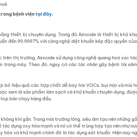
hoẻ.
trong bệnh viện
tại đây.
ằng thiết bị chuyên dụng. Trong đó Airocide là thiết bị khử kh
 khuẩn đến 99,9997% với công nghệ diệt khuẩn kép độc quyền củ
trên thị trường, Airocide sử dụng công nghệ quang hoá xúc tá
ên trong máy. Theo đó, nguy cơ các tác nhân gây bệnh tái xâ
oại bỏ hiệu quả các hợp chất dễ bay hơi VOCs, bụi mịn và mùi hô
 được xem là sản phẩm làm sạch và khử khuẩn chuyên dụng, đượ
c top bán chạy hàng đầu.
à không khí gần. Trong môi trường lỏng, siêu âm tạo nên những g
ó tác dụng oxy hóa mạnh và nó có thể trùng hợp tạo nên như nướ
xy hóa và khử mạnh chính đó là tác dụng sát khuẩn. Hiện nay ng