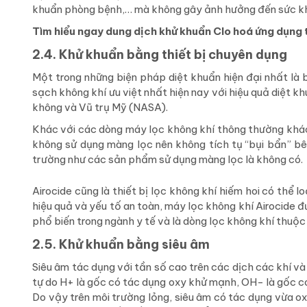
khuẩn phòng bệnh,… mà không gây ảnh hưởng đến sức k
Tìm hiểu ngay dung dịch khử khuẩn Clo hoá ứng dụng 
2.4. Khử khuẩn bằng thiết bị chuyên dụng
Một trong những biện pháp diệt khuẩn hiện đại nhất là b
sạch không khí ưu việt nhất hiện nay với hiệu quả diệt
không và Vũ trụ Mỹ (NASA).
Khác với các dòng máy lọc không khí thông thường khác 
không sử dụng màng lọc nên không tích tụ “bụi bẩn” b
trường như các sản phẩm sử dụng màng lọc là không có.
Airocide cũng là thiết bị lọc không khí hiếm hoi có thể l
hiệu quả và yếu tố an toàn, máy lọc không khí Airocide
phổ biến trong ngành y tế và là dòng lọc không khí thuộ
2.5. Khử khuẩn bằng siêu âm
Siêu âm tác dụng với tần số cao trên các dịch các khí v
tự do H+ là gốc có tác dụng oxy khử mạnh, OH- là gốc c
Do vậy trên môi trường lỏng, siêu âm có tác dụng vừa o