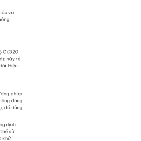
hẫu và
 hỏng
ộ C (320
háp này rẻ
dài. Hiện
hương pháp
không đúng
ụ, đồ dùng
ung dịch
 thể sử
t khử