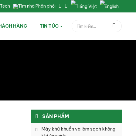
nTech
Tìm nhà Phân phối
HÁCH HÀNG
TIN TỨC
SẢN PHẨM
Máy khử khuẩn và làm sạch không
khí Airocide