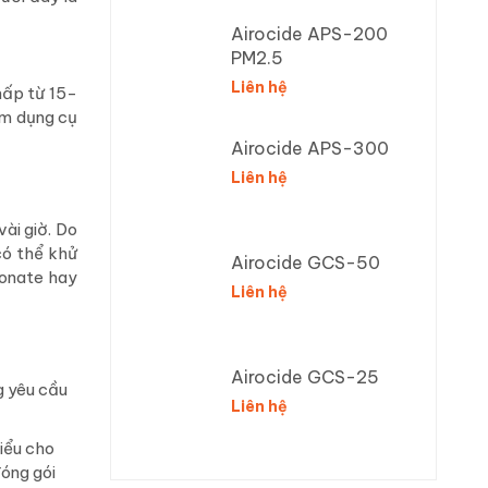
Airocide APS-200
PM2.5
Liên hệ
hấp từ 15-
ểm dụng cụ
Airocide APS-300
Liên hệ
vài giờ. Do
có thể khử
Airocide GCS-50
bonate hay
Liên hệ
Airocide GCS-25
g yêu cầu
Liên hệ
hiểu cho
đóng gói