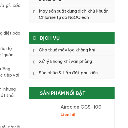
là gì, các
Máy sản xuất dung dịch khử khuẩn
Chlorine tự do NaOClean
g diệt bào
DỊCH VỤ
 Mức độ
Cho thuê máy lọc không khí
hí quản,
Xử lý không khí văn phòng
dưỡng,
Sửa chữa & Lắp đặt phụ kiện
c tiếp với
m, nhưng
SẢN PHẨM NỔI BẬT
hất thải
Airocide GCS-100
Liên hệ
Dưới đây là