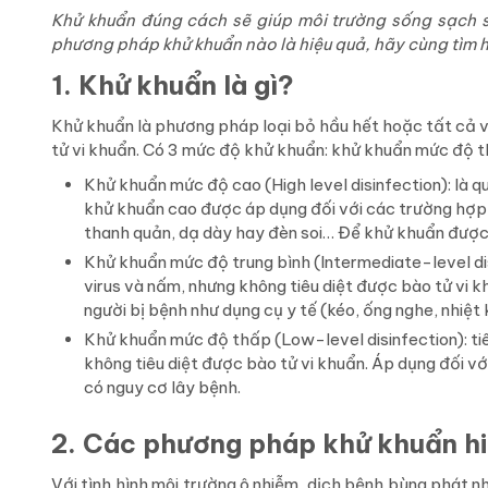
Khử khuẩn đúng cách sẽ giúp môi trường sống sạch s
phương pháp khử khuẩn nào là hiệu quả, hãy cùng tìm hi
1. Khử khuẩn là gì?
Khử khuẩn là phương pháp loại bỏ hầu hết hoặc tất cả v
tử vi khuẩn. Có 3 mức độ khử khuẩn: khử khuẩn mức độ th
Khử khuẩn mức độ cao (High level disinfection): là qu
khử khuẩn cao được áp dụng đối với các trường hợp k
thanh quản, dạ dày hay đèn soi… Để khử khuẩn được 
Khử khuẩn mức độ trung bình (Intermediate-level disi
virus và nấm, nhưng không tiêu diệt được bào tử vi k
người bị bệnh như dụng cụ y tế (kéo, ống nghe, nhiệ
Khử khuẩn mức độ thấp (Low-level disinfection): ti
không tiêu diệt được bào tử vi khuẩn. Áp dụng đối vớ
có nguy cơ lây bệnh.
2. Các phương pháp khử khuẩn h
Với tình hình môi trường ô nhiễm, dịch bệnh bùng phát nh