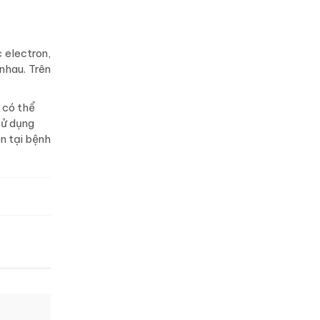
 electron,
nhau. Trên
 có thể
sử dụng
n tại bệnh