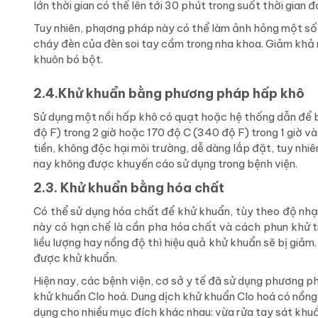
lớn thời gian có thể lên tới 30 phút trong suốt thời gian 
Tuy nhiên, phƣơng pháp này có thể làm ảnh hỏng một số 
cháy đèn của đèn soi tay cầm trong nha khoa. Giảm khả n
khuôn bó bột.
2.4.Khử khuẩn bằng phương pháp hấp khô
Sử dụng một nồi hấp khô có quạt hoặc hệ thống dẫn để b
độ F) trong 2 giờ hoặc 170 độ C (340 độ F) trong 1 giờ v
tiền, không độc hại môi trường, dễ dàng lắp đặt, tuy nhiên
nay không được khuyến cáo sử dụng trong bệnh viện.
2.3. Khử khuẩn bằng hóa chất
Có thể sử dụng hóa chất để khử khuẩn, tùy theo độ nhạ
này có hạn chế là cần pha hóa chất và cách phun khử 
liều lượng hay nồng độ thì hiệu quả khử khuẩn sẽ bị giảm
được khử khuẩn.
Hiện nay, các bệnh viện, cơ sở y tế đã sử dụng phương phá
khử khuẩn Clo hoá. Dung dịch khử khuẩn Clo hoá có nồng 
dụng cho nhiều mục đích khác nhau: vừa rửa tay sát khuẩ