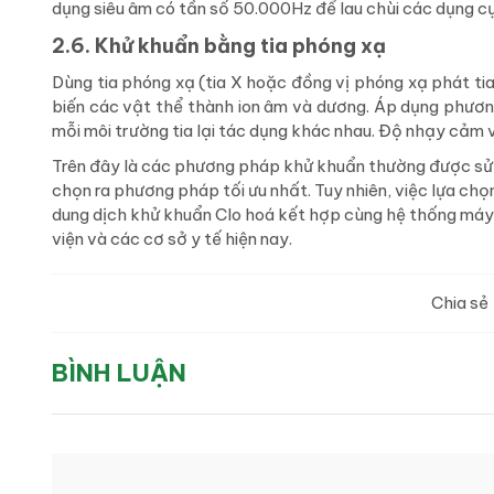
dụng siêu âm có tần số 50.000Hz để lau chùi các dụng c
2.6. Khử khuẩn bằng tia phóng xạ
Dùng tia phóng xạ (tia X hoặc đồng vị phóng xạ phát tia
biến các vật thể thành ion âm và dương. Áp dụng phương
mỗi môi trường tia lại tác dụng khác nhau. Độ nhạy cảm v
Trên đây là các phương pháp khử khuẩn thường được sử 
chọn ra phương pháp tối ưu nhất. Tuy nhiên, việc lựa ch
dung dịch khử khuẩn Clo hoá kết hợp cùng hệ thống máy 
viện và các cơ sở y tế hiện nay.
Chia sẻ
BÌNH LUẬN