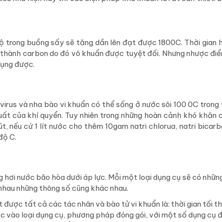
ộ trong buồng sấy sẽ tăng dần lên đạt được 1800C. Thời gian 
y thành carbon do đó vô khuẩn được tuyệt đối. Nhưng nhược đi
dụng được.
 virus và nha bào vi khuẩn có thể sống ở nước sôi 100 0C trong 
ất của khí quyển. Tuy nhiên trong những hoàn cảnh khó khăn 
, nếu cứ 1 lít nước cho thêm 10gam natri chlorua, natri bicar
độ C.
hơi nước bão hòa dưới áp lực. Mỗi một loại dụng cụ sẽ có nhữn
 nhau những thông số cũng khác nhau.
được tất cả các tác nhân và bào tử vi khuẩn là: thời gian tối t
c vào loại dụng cụ, phương pháp đóng gói, với một số dụng cụ 