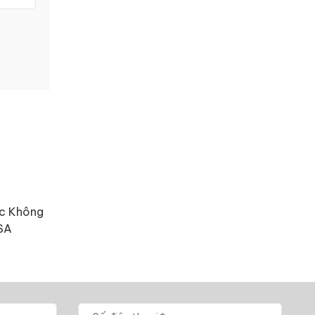
ọc Không
ASA