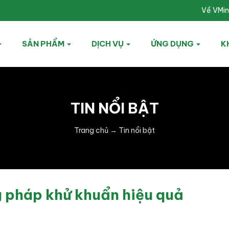
Về VMi
SẢN PHẨM
DỊCH VỤ
ỨNG DỤNG
K
TIN NỔI BẬT
Trang chủ
→
Tin nổi bật
g pháp khử khuẩn hiệu quả