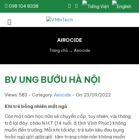
098 104 8338
AIROCIDE
Trang chủ
→
Airocide
BV UNG BƯỚU HÀ NỘI
Views: 583 - Category:
Airocide
- On:
23/09/2022
Khi trẻ bỗng nhiên mất ngủ
Còn một năm học nữa sẽ chuyển cấp, tuy nhiên, vài tháng
trở lại đây, cháu N.H.T. (14 tuổi, ở tỉnh Vĩnh Phúc) không
muốn đến trường. Mỗi khi tới lớp, trẻ luôn kêu đau bụng
hoặc ngủ gật giữa giờ, tâm trạng chán nản không muốn