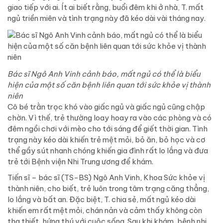
giao tiếp với ai. Ít ai biết rằng, buổi đêm khi ở nhà, T. mất
ngủ triền miên và tình trạng này đã kéo dài vài tháng nay.
Bác sĩ Ngô Anh Vinh cảnh báo, mất ngủ có thể là biểu
hiện của một số căn bệnh liên quan tới sức khỏe vị thành
niên
Cô bé trằn trọc khó vào giấc ngủ và giấc ngủ cũng chập
chờn. Vì thế, trẻ thường loay hoay ra vào các phòng và có
đêm ngồi chơi với mèo cho tới sáng để giết thời gian. Tình
trạng này kéo dài khiến trẻ mệt mỏi, bỏ ăn, bỏ học và cơ
thể gầy sút nhanh chóng khiến gia đình rất lo lắng và đưa
trẻ tới Bệnh viện Nhi Trung ương để khám.
Tiến sĩ – bác sĩ (TS-BS) Ngô Anh Vinh, Khoa Sức khỏe vị
thành niên, cho biết, trẻ luôn trong tâm trạng căng thẳng,
lo lắng và bất an. Đặc biệt, T. chia sẻ, mất ngủ kéo dài
khiến em rất mệt mỏi, chán nản và cảm thấy không còn
tha thiết, hứng thú với cuộc sống. Sau khi khám, bệnh nhi