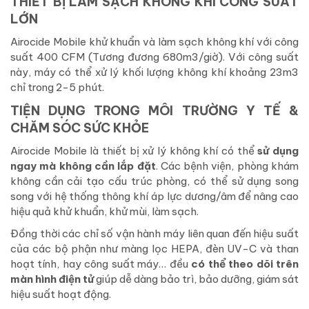
THIẾT BỊ LÀM SẠCH KHÔNG KHÍ CÔNG SUẤT
LỚN
Airocide Mobile khử khuẩn và làm sạch không khí với công
suất 400 CFM (Tương đương 680m3/giờ). Với công suất
này, máy có thể xử lý khối lượng không khí khoảng 23m3
chỉ trong 2-5 phút.
TIỆN DỤNG TRONG MÔI TRƯỜNG Y TẾ &
CHĂM SÓC SỨC KHỎE
Airocide Mobile là thiết bị xử lý không khí có thể
sử dụng
ngay mà không cần lắp đặt
. Các bệnh viện, phòng khám
không cần cải tạo cấu trúc phòng, có thể sử dụng song
song với hệ thống thông khí áp lực dương/âm để nâng cao
hiệu quả khử khuẩn, khử mùi, làm sạch.
Đồng thời các chỉ số vận hành máy liên quan đến hiệu suất
của các bộ phận như màng lọc HEPA, đèn UV-C và than
hoạt tính, hay công suất máy… đều
có thể theo dõi trên
màn hình điện tử
giúp dễ dàng bảo trì, bảo dưỡng, giám sát
hiệu suất hoạt động.