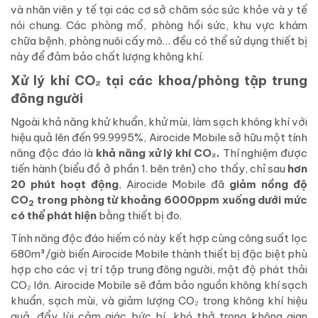
và nhân viên y tế tại các cơ sở chăm sóc sức khỏe và y tế
nói chung. Các phòng mổ, phòng hồi sức, khu vực khám
chữa bệnh, phòng nuôi cấy mô… đều có thể sử dụng thiết bị
này để đảm bảo chất lượng không khí.
Xử lý khí CO₂ tại các khoa/phòng tập trung
đông người
Ngoài khả năng khử khuẩn, khử mùi, làm sạch không khí với
hiệu quả lên đến 99.9995%, Airocide Mobile sở hữu một tính
năng độc đáo là
khả năng xử lý khí CO₂.
Thí nghiệm được
tiến hành (biểu đồ ở phần 1. bên trên) cho thấy, chỉ sau
hơn
20 phút hoạt động
, Airocide Mobile đã
giảm nồng độ
CO
trong phòng từ khoảng 6000ppm xuống dưới mức
2
có thể phát hiện
bằng thiết bị đo.
Tính năng độc đáo hiếm có này kết hợp cùng công suất lọc
680m³/giờ biến Airocide Mobile thành thiết bị đặc biệt phù
hợp cho các vị trí tập trung đông người, mật độ phát thải
CO₂ lớn. Airocide Mobile sẽ đảm bảo nguồn không khí sạch
khuẩn, sạch mùi, và giảm lượng CO₂ trong không khí hiệu
quả, đẩy lùi cảm giác bức bí, khó thở trong không gian