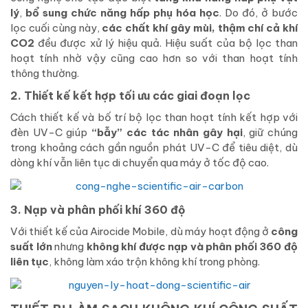
lý
,
bổ sung chức năng hấp phụ hóa học
. Do đó, ở bước
lọc cuối cùng này,
các chất khí gây mùi, thậm chí cả khí
CO2
đều được xử lý hiệu quả. Hiệu suất của bộ lọc than
hoạt tính nhờ vậy cũng cao hơn so với than hoạt tính
thông thường.
2. Thiết kế kết hợp tối ưu các giai đoạn lọc
Cách thiết kế và bố trí bộ lọc than hoạt tính kết hợp với
đèn UV-C giúp
“bẫy” các tác nhân gây hại
, giữ chúng
trong khoảng cách gần nguồn phát UV-C để tiêu diệt, dù
dòng khí vẫn liên tục di chuyển qua máy ở tốc độ cao.
3. Nạp và phân phối khí 360 độ
Với thiết kế của Airocide Mobile, dù máy hoạt động ở
công
suất lớn
nhưng
không khí được nạp và phân phối 360 độ
liên tục
, không làm xáo trộn không khí trong phòng.