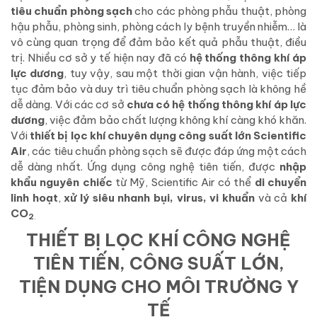
tiêu chuẩn phòng sạch
cho các phòng phẫu thuật, phòng
hậu phẫu, phòng sinh, phòng cách ly bệnh truyền nhiễm… là
vô cùng quan trọng để đảm bảo kết quả phẫu thuật, điều
trị. Nhiều cơ sở y tế hiện nay đã có
hệ thống thông khí áp
lực dương
, tuy vậy, sau một thời gian vận hành, việc tiếp
tục đảm bảo và duy trì tiêu chuẩn phòng sạch là không hề
dễ dàng. Với các cơ sở
chưa có hệ thống thông khí áp lực
dương
, việc đảm bảo chất lượng không khí càng khó khăn.
Với
thiết bị lọc khí chuyên dụng công suất lớn Scientific
Air
, các tiêu chuẩn phòng sạch sẽ được đáp ứng một cách
dễ dàng nhất. Ứng dụng công nghệ tiên tiến, được
nhập
khẩu nguyên chiếc
từ Mỹ, Scientific Air có thể
di chuyển
linh hoạt
,
xử lý siêu nhanh bụi, virus, vi khuẩn
và cả
khí
CO
2
.
THIẾT BỊ LỌC KHÍ CÔNG NGHỆ
TIÊN TIẾN, CÔNG SUẤT LỚN,
TIỆN DỤNG CHO MÔI TRƯỜNG Y
TẾ