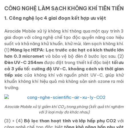
CÔNG NGHỆ LÀM SẠCH KHÔNG KHÍ TIÊN TIẾN
1. Công nghệ lọc 4 giai đoạn kết hợp ưu việt
Airocide Mobile xử lý không khí thông qua một quy trình 3
giai đoạn với công nghệ chế tạo độc quyền nâng cao hiệu
suất và khả năng khử khuẩn, khử mùi, làm sạch không khí.
(1)
Màng lọc HEPA:
Lọc trước các hạt có kích thước lớn
hơn 0.3 micromet
và bảo vệ bộ đèn ở bước lọc sau. (2)
Đèn UV-C 254nm
được đặt trong thiết kế đặc biệt
tối ưu
cả 3 yếu tố: cường độ UV-C, khoảng cách và thời gian
tiếp xúc
của không khí với nguồn phát UV-C, giúp khử
khuẩn không khí hiệu quả mà không sản sinh ozone ra môi
trường.
Airocide Mobile
xử lý giảm khí CO
trong phòng (kết quả thí nghiệm
2
với 3 loại máy đo khác nhau)
(3) + (4)
Bộ lọc than hoạt tính và lớp hấp phụ CO2
với
công nghệ chế tạo đặc biệt
tăng khả năng hấp phụ vật