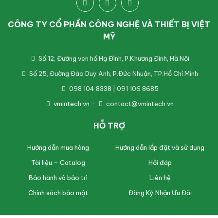
CÔNG TY CỔ PHẦN CÔNG NGHỆ VÀ THIẾT BỊ VIỆT
MỸ
Số 12, Đường ven hồ Hạ Đình, P.Khương Đình, Hà Nội
Số 25, Đường Đào Duy Anh, P.Đức Nhuận, TP.Hồ Chí Minh
098 104 8338 | 091 106 8685
vmintech.vn
-
contact@vmintech.vn
HỖ TRỢ
Hướng dẫn mua hàng
Hướng dẫn lắp đặt và sử dụng
Tài liệu – Catalog
Hỏi đáp
Bảo hành và bảo trì
Liên hệ
Chính sách bảo mật
Đăng Ký Nhận Ưu Đãi