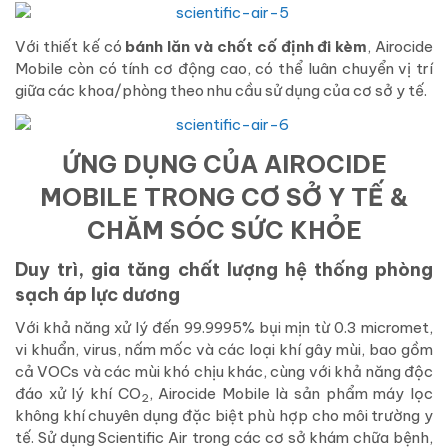
Với thiết kế có
bánh lăn và chốt cố định đi kèm
, Airocide
Mobile còn có tính cơ động cao, có thể luân chuyển vị trí
giữa các khoa/phòng theo nhu cầu sử dụng của cơ sở y tế.
ỨNG DỤNG CỦA AIROCIDE
MOBILE TRONG CƠ SỞ Y TẾ &
CHĂM SÓC SỨC KHỎE
Duy trì, gia tăng chất lượng hệ thống phòng
sạch áp lực dương
Với khả năng xử lý đến 99.9995% bụi mịn từ 0.3 micromet,
vi khuẩn, virus, nấm mốc và các loại khí gây mùi, bao gồm
cả VOCs và các mùi khó chịu khác, cùng với khả năng độc
đáo xử lý khí CO
, Airocide Mobile là sản phẩm máy lọc
2
không khí chuyên dụng đặc biệt phù hợp cho môi trường y
tế. Sử dụng Scientific Air trong các cơ sở khám chữa bệnh,