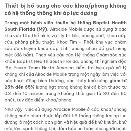
Thiết bị bổ sung cho các khoa/phòng không
có hệ thống thông khí áp lực dương
Trong một bệnh viện thuộc hệ thống Baptist Health
South Florida (Mỹ),
Airocide Mobile được sử dụng ở các
khu vực tập thể hình, vật lý trị liệu, phòng chờ, khoa cấp
cứu, phòng phẫu thuật, khoa Tim – Phổi, khu vực chăm
sóc đa chuyên khoa cấp tính, phòng chứa đồ giặt riêng
biệt (đồ bẩn). Theo yêu cầu của Hệ thống Chăm sóc sức
khỏe Baptist Health South Florida, phòng thí nghiệm độc
lập Enviro Team North America kiểm tra hiệu quả xử lý
không khí của Airocide Mobile trong một ngày làm việc với
các hoạt động bình thường, cho thấy khả năng
giảm từ
25% đến 65%
lượng hạt trong không khí có kích thước từ
0.3 đến 10 micron trong khoảng thời gian từ 30 đến 60
phút, tùy đặc điểm khoa/phòng.
Như vậy, việc sử dụng Airocide Mobile ở các khoa/phòng
không hoặc chưa được lắp đặt hệ thống thông khí áp lực
dương là một cách đơn giản và hiệu quả để khử khuẩn, khử
mùi, làm sạch không khí, đảm bảo an toàn cho người bệnh