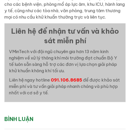
cho các bệnh viện, phòng mổ áp lực âm, khu ICU, hành lang
y tế, cũng như các tòa nhà, văn phòng, trung tâm thương
mại có nhu cầu khử khuẩn thường trực và liên tục.
Liên hệ để nhận tư vấn và khảo
sát miễn phí
VMinTech với đội ngũ chuyên gia hơn 13 năm kinh
nghiệm về xử lý thông khí môi trường đạt chuẩn Bộ Y
tế luôn sẵn sàng hỗ trợ các đơn vị lựa chọn giải pháp
khử khuẩn không khí tối ưu.
Liên hệ ngay hotline
091.106.8685
để được khảo sát
miễn phí và tư vấn giải pháp nhanh chóng và phù hợp
nhất với cơ sở y tế.
BÌNH LUẬN