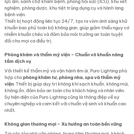
lực âm, sảnh chờ khám bệnh, phòng hồi sức (ICU), khu xét
nghiệm, phòng dược, khu tiệt trùng dụng cụ và hành lang
bệnh viện.
Thiết bị hoạt động liên tục 24/7, tạo ra vòm ánh sáng khử
khuẩn bao phủ toàn bộ không gian, giúp giảm thiểu nguy cơ
nhiễm khuẩn chéo và đảm bảo môi trường an toàn tuyệt
đối cho mọi ca điều trị.
Phòng khám và thẩm mỹ viện – Chuẩn vô khuẩn nâng
tầm dịch vụ
Với thiết kế thẩm mỹ và vận hành êm ái, Puro Lighting phù
hợp cho
phòng khám tư, phòng nha, spa và thẩm mỹ
viện
. Thiết bị giúp duy trì không khí sạch khuẩn, không mùi,
không ồn, đảm bảo an toàn cho khách hàng và nhân viên.
Sự hiện diện của Puro Lighting cũng là thông điệp về sự
chuyên nghiệp và cam kết với chuẩn vệ sinh vô khuẩn cao
nhất.
Không gian thương mại – Xu hướng an toàn bền vững
Tại các tòa nhà văn phòng, trung tâm thương mại, khách