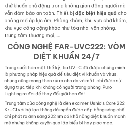
khử khuẩn chủ động trong không gian đông người mà
vẫn đảm bảo an toàn. Thiết bị
đặc biệt hiệu quả
cho
phòng mổ áp lực âm, Phòng khám, khu vực chờ khám,
khu vực công cộng khác như tòa nhà, văn phòng,
trung tâm thương mại,….
CÔNG NGHỆ FAR-UVC222: VÒM
DIỆT KHUẨN 24/7
Trong suốt hơn một thế kỷ, tia UV-C đã được chứng minh
là phương pháp hiệu quả để tiêu diệt vi khuẩn và virus,
nhưng cũng mang theo rủi ro cho da và mắt, chỉ được sử
dụng trực tiếp khi không có người trong phòng.
Puro
Lighting ra đời để thay đổi giới hạn đó!
Trung tâm của công nghệ là đèn excimer Ushio’s Care 222
Kr-Cl với bộ lọc thông dải ngắn được cấp bằng sáng chế,
chỉ phát ra ánh sáng 222 nm có khả năng diệt khuẩn mạnh
mẽ nhưng không xuyên qua lớp biểu bì hay giác mạc.