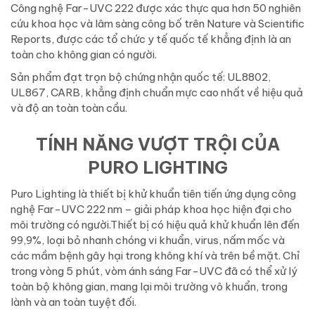
Công nghệ Far-UVC 222 được xác thực qua hơn 50 nghiên
cứu khoa học và lâm sàng công bố trên Nature và Scientific
Reports, được các tổ chức y tế quốc tế khẳng định là an
toàn cho không gian có người.
Sản phẩm đạt trọn bộ chứng nhận quốc tế:
UL8802,
UL867, CARB
, khẳng định chuẩn mực cao nhất về hiệu quả
và độ an toàn toàn cầu.
TÍNH NĂNG VƯỢT TRỘI CỦA
PURO LIGHTING
Puro Lighting là thiết bị khử khuẩn tiên tiến ứng dụng công
nghệ Far-UVC 222 nm – giải pháp khoa học hiện đại cho
môi trường có người.
Thiết bị có hiệu quả khử khuẩn lên đến
99,9%, loại bỏ nhanh chóng vi khuẩn, virus, nấm mốc và
các mầm bệnh gây hại trong không khí và trên bề mặt. Chỉ
trong vòng 5 phút, vòm ánh sáng Far-UVC đã có thể xử lý
toàn bộ không gian, mang lại môi trường vô khuẩn, trong
lành và an toàn tuyệt đối.