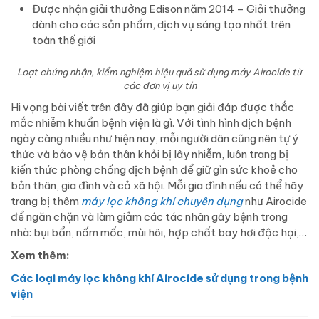
Được nhận giải thưởng Edison năm 2014 – Giải thưởng
dành cho các sản phẩm, dịch vụ sáng tạo nhất trên
toàn thế giới
Loạt chứng nhận, kiểm nghiệm hiệu quả sử dụng máy Airocide từ
các đơn vị uy tín
Hi vọng bài viết trên đây đã giúp bạn giải đáp được thắc
mắc nhiễm khuẩn bệnh viện là gì. Với tình hình dịch bệnh
ngày càng nhiều như hiện nay, mỗi người dân cũng nên tự ý
thức và bảo vệ bản thân khỏi bị lây nhiễm, luôn trang bị
kiến thức phòng chống dịch bệnh để giữ gìn sức khoẻ cho
bản thân, gia đình và cả xã hội. Mỗi gia đình nếu có thể hãy
trang bị thêm
máy lọc không khí chuyên dụng
như Airocide
để ngăn chặn và làm giảm các tác nhân gây bệnh trong
nhà: bụi bẩn, nấm mốc, mùi hôi, hợp chất bay hơi độc hại,…
Xem thêm:
Các loại máy lọc không khí Airocide sử dụng trong bệnh
viện