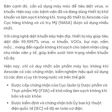
Bên cạnh đó, cần sử dụng máy móc để tiêu diệt virus, vi
khuẩn. Hiện nay các bệnh viện đã và đang dùng thiết bị khử
khuẩn và làm sạch không khí, trong đó thiết bị Airocide của
Cục hàng không và vũ trụ Mỹ (NASA) được sử dụng nhiều
nhất.
Với công nghệ diệt khuẩn kép hiện đại, thiết bị này giúp tiêu
diệt đến 99,9997% virus, vi khuẩn, VOCs, bụi mịn, nấm
mốc… mang đến nguồn không khí sạch cho bệnh nhân cũng
như nhân viên y tế, giúp kiểm soát tình trạng nhiễm khuẩn
tối đa.
Hiện nay, chỉ có duy nhất sản phẩm máy lọc không khí
Airocide có các chứng nhận, kiểm nghiệm hiệu quả sử dụng
từ các đơn vị uy tín trong nước và trên thế giới:
Được cấp chứng nhận của Cục Quản lý Dược phẩm và
Thực phẩm Mỹ (FDA) về khả năng làm sạch không khí
bảo vệ sức khỏe;
Được kiểm định và chứng nhận bởi Ủy ban kỹ thuật
điện quốc tế (IEC) về độ an toàn cơ điện;