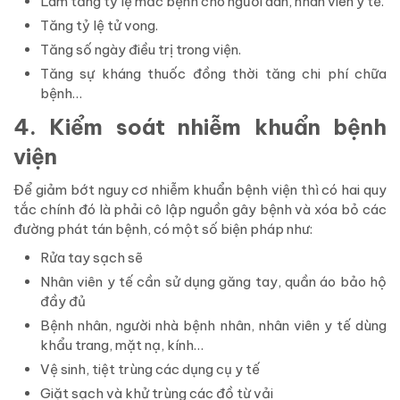
Làm tăng tỷ lệ mắc bệnh cho người dân, nhân viên y tế.
Tăng tỷ lệ tử vong.
Tăng số ngày điều trị trong viện.
Tăng sự kháng thuốc đồng thời tăng chi phí chữa
bệnh…
4. Kiểm soát nhiễm khuẩn bệnh
viện
Để giảm bớt nguy cơ nhiễm khuẩn bệnh viện thì có hai quy
tắc chính đó là phải cô lập nguồn gây bệnh và xóa bỏ các
đường phát tán bệnh, có một số biện pháp như:
Rửa tay sạch sẽ
Nhân viên y tế cần sử dụng găng tay, quần áo bảo hộ
đầy đủ
Bệnh nhân, người nhà bệnh nhân, nhân viên y tế dùng
khẩu trang, mặt nạ, kính…
Vệ sinh, tiệt trùng các dụng cụ y tế
Giặt sạch và khử trùng các đồ từ vải