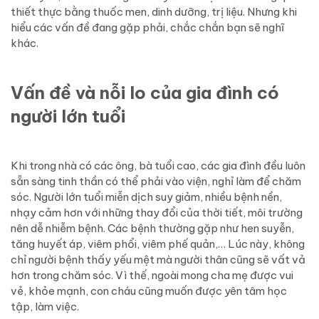
thiết thực bằng thuốc men, dinh dưỡng, trị liệu. Nhưng khi
hiểu các vấn đề đang gặp phải, chắc chắn bạn sẽ nghĩ
khác.
Vấn đề và nỗi lo của gia đình có
người lớn tuổi
Khi trong nhà có các ông, bà tuổi cao, các gia đình đều luôn
sẵn sàng tinh thần có thể phải vào viện, nghỉ làm để chăm
sóc. Người lớn tuổi miễn dịch suy giảm, nhiều bệnh nền,
nhạy cảm hơn với những thay đổi của thời tiết, môi trường
nên dễ nhiễm bệnh. Các bệnh thường gặp như
hen suyễn
,
tăng huyết áp,
viêm phổi
,
viêm phế quản
,… Lúc này, không
chỉ người bệnh thấy yếu mệt mà người thân cũng sẽ vất vả
hơn trong chăm sóc. Vì thế, ngoài mong cha mẹ được vui
vẻ, khỏe mạnh, con cháu cũng muốn được yên tâm học
tập, làm việc.