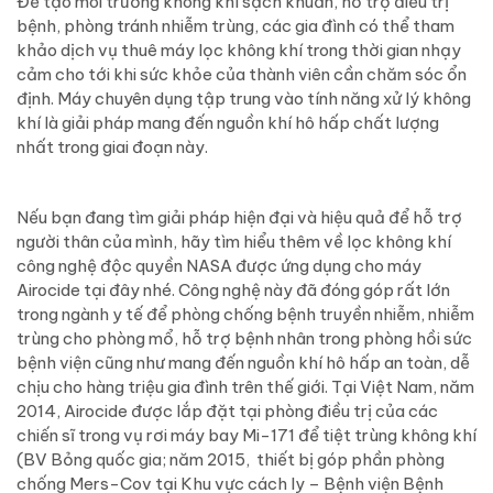
Để tạo môi trường không khí sạch khuẩn, hỗ trợ điều trị
bệnh, phòng tránh nhiễm trùng, các gia đình có thể tham
khảo dịch vụ thuê máy lọc không khí trong thời gian nhạy
cảm cho tới khi sức khỏe của thành viên cần chăm sóc ổn
định. Máy chuyên dụng tập trung vào tính năng xử lý không
khí là giải pháp mang đến nguồn khí hô hấp chất lượng
nhất trong giai đoạn này.
Nếu bạn đang tìm giải pháp hiện đại và hiệu quả để hỗ trợ
người thân của mình, hãy tìm hiểu thêm về lọc không khí
công nghệ độc quyền NASA được ứng dụng cho máy
Airocide tại đây nhé. Công nghệ này đã đóng góp rất lớn
trong ngành y tế để phòng chống bệnh truyền nhiễm, nhiễm
trùng cho phòng mổ, hỗ trợ bệnh nhân trong phòng hồi sức
bệnh viện cũng như mang đến nguồn khí hô hấp an toàn, dễ
chịu cho hàng triệu gia đình trên thế giới. Tại Việt Nam, năm
2014, Airocide được lắp đặt tại phòng điều trị của các
chiến sĩ trong vụ rơi máy bay Mi-171 để tiệt trùng không khí
(BV Bỏng quốc gia; năm 2015, thiết bị góp phần phòng
chống Mers-Cov tại Khu vực cách ly – Bệnh viện Bệnh