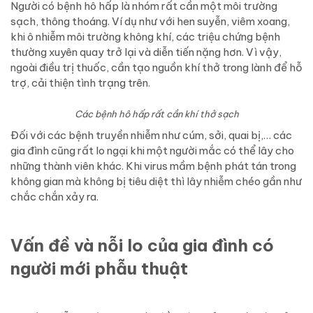
Người có bệnh hô hấp là nhóm rất cần một môi trường
sạch, thông thoáng. Ví dụ như với hen suyễn, viêm xoang,
khi
ô nhiễm môi trường không khí
, các triệu chứng bệnh
thường xuyên quay trở lại và diễn tiến nặng hơn. Vì vậy,
ngoài điều trị thuốc, cần tạo nguồn khí thở trong lành để hỗ
trợ, cải thiện tình trạng trên.
Các bệnh hô hấp rất cần khí thở sạch
Đối với các bệnh truyền nhiễm như cúm, sởi, quai bị,… các
gia đình cũng rất lo ngại khi một người mắc có thể lây cho
những thành viên khác. Khi
virus
mầm bệnh phát tán trong
không gian mà không bị tiêu diệt thì
lây nhiễm chéo
gần như
chắc chắn xảy ra.
Vấn đề và nỗi lo của gia đình có
người mới phẫu thuật