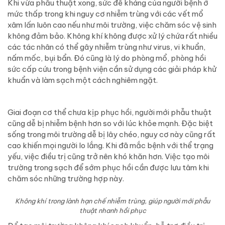
Khi vừa phẫu thuật xong, sức đề kháng của người bệnh ở
mức thấp trong khi nguy cơ nhiễm trùng với các vết mổ
xâm lấn luôn cao nếu như môi trường, việc chăm sóc vệ sinh
không đảm bảo. Không khí không được xử lý chứa rất nhiều
các tác nhân có thể gây nhiễm trùng như virus,
vi khuẩn
,
nấm mốc, bụi bẩn. Đó cũng là lý do phòng mổ, phòng hồi
sức cấp cứu trong bệnh viện cần sử dụng các giải pháp khử
khuẩn và làm sạch một cách nghiêm ngặt.
Giai đoạn cơ thể chưa kịp phục hồi, người mới phẫu thuật
cũng dễ bị nhiễm bệnh hơn so với lúc khỏe mạnh. Đặc biệt
sống trong môi trường dễ bị lây chéo, nguy cơ này cũng rất
cao khiến mọi người lo lắng. Khi đã mắc bệnh với thể trạng
yếu, việc điều trị cũng trở nên khó khăn hơn. Việc tạo môi
trường trong sạch để sớm phục hồi cần được lưu tâm khi
chăm sóc những trường hợp này.
Không khí trong lành hạn chế nhiễm trùng, giúp người mới phẫu
thuật nhanh hồi phục