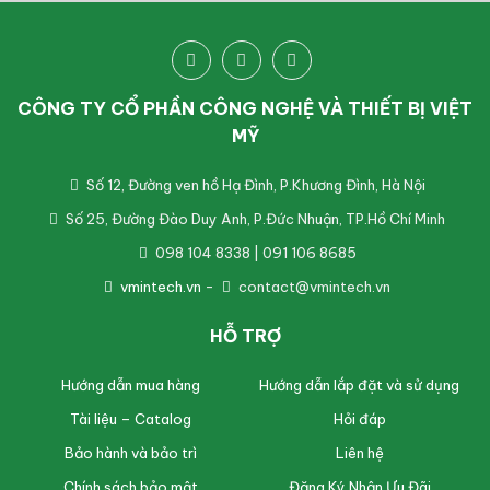
CÔNG TY CỔ PHẦN CÔNG NGHỆ VÀ THIẾT BỊ VIỆT
MỸ
Số 12, Đường ven hồ Hạ Đình, P.Khương Đình, Hà Nội
Số 25, Đường Đào Duy Anh, P.Đức Nhuận, TP.Hồ Chí Minh
098 104 8338 | 091 106 8685
vmintech.vn
-
contact@vmintech.vn
HỖ TRỢ
Hướng dẫn mua hàng
Hướng dẫn lắp đặt và sử dụng
Tài liệu – Catalog
Hỏi đáp
Bảo hành và bảo trì
Liên hệ
Chính sách bảo mật
Đăng Ký Nhận Ưu Đãi