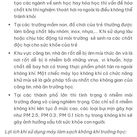
tạo các ngành về sinh học hay hóa học thì vấn đề hóa
chất khi thí nghiệm thoát hơi ra ngoài là điều không thể
tránh khỏi
Tại các trường mầm non, đồ chơi của trẻ thường được
làm bằng chất liệu nhôm, inox, nhựa,… Khi sử dụng lâu
hoặc chịu tác động từ môi trường sẽ sinh ra các chất
độc hại cho sức khỏe của trẻ
Khu vực căng tin, nhà ăn rất dễ bị ám mùi thức ăn và là
nơi rất dễ bị ô nhiễm bởi những virus, vi khuẩn, hợp
chất dễ bay hơi có trong thực phẩm phát tán ra ngoài
không khí. Một chiếc máy lọc không khí có chức năng
khử mùi sẽ là giải pháp tối ưu nhất cho không gian của
căng tin, nhà ăn trường học.
Tại các thành phố lớn thì tình trạng ô nhiễm môi
trường đang vô cùng nghiêm trọng. Các chỉ số ô nhiễm
không khí liên tục ở mức cao, các loại bụi mịn gây hại
như PM 2.5, PM 0.3, PM 0.1 tích tụ trong không khí sẽ
gây ảnh hưởng xấu tới sức khỏe con người.
Lợi ích khi sử dụng máy làm sạch không khí trường học: