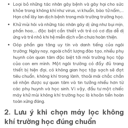
Loại bỏ những tác nhân gây bệnh và gây hại cho sức
khỏe trong không khí như virus, vi khuẩn, bào tử nấm,…
Hạn chế lây lan dịch bệnh trong môi trường trường học.
Khử mùi hôi và những tác nhân gây dị ứng như bụi mịn,
phấn hoa,… đặc biệt cần thiết với trẻ có cơ địa dễ dị
ứng và trẻ nhỏ khi hệ miễn dịch vẫn chưa hoàn thiện.
Góp phần gia tăng uy tín và danh tiếng của ngôi
trường: Ngày nay, ngoài chất lượng đào tạo, nhiều phụ
huynh còn quan tâm đặc biệt tới môi trường học tập
của con em mình. Một ngôi trường có đầy đủ trang
thiết bị hiện đại, có không gian học tập sạch sẽ đạt
tiêu chuẩn, không khí trong lành, thoải mái chắc chắn
sẽ nhận được sự quan tâm và tin tưởng nhiều hơn từ
các phụ huynh và học sinh. Vì vậy, đầu tư một chiếc
máy khử mùi không khí trường học là khoản tiền hoàn
toàn xứng đáng.
2. Lưu ý khi chọn máy lọc không
khí trường học đúng chuẩn