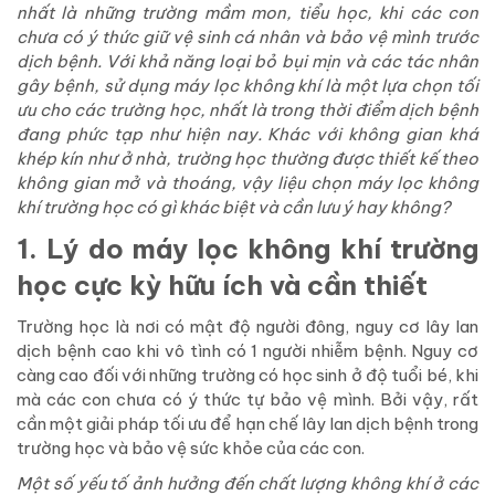
nhất là những trường mầm mon, tiểu học, khi các con
chưa có ý thức giữ vệ sinh cá nhân và bảo vệ mình trước
dịch bệnh. Với khả năng loại bỏ bụi mịn và các tác nhân
gây bệnh, sử dụng máy lọc không khí là một lựa chọn tối
ưu cho các trường học, nhất là trong thời điểm dịch bệnh
đang phức tạp như hiện nay. Khác với không gian khá
khép kín như ở nhà, trường học thường được thiết kế theo
không gian mở và thoáng, vậy liệu chọn máy lọc không
khí trường học có gì khác biệt và cần lưu ý hay không?
1. Lý do máy lọc không khí trường
học cực kỳ hữu ích và cần thiết
Trường học là nơi có mật độ người đông, nguy cơ lây lan
dịch bệnh cao khi vô tình có 1 người nhiễm bệnh. Nguy cơ
càng cao đối với những trường có học sinh ở độ tuổi bé, khi
mà các con chưa có ý thức tự bảo vệ mình. Bởi vậy, rất
cần một giải pháp tối ưu để hạn chế lây lan dịch bệnh trong
trường học và bảo vệ sức khỏe của các con.
Một số yếu tố ảnh hưởng đến chất lượng không khí ở các