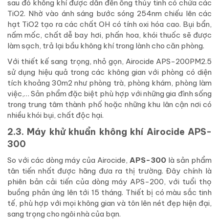
sau đó không khí được dẫn đến ống thủy tinh có chứa các
TiO2. Nhờ vào ánh sáng bước sóng 254nm chiếu lên các
hạt TiO2 tạo ra các chất OH có tính oxi hóa cao. Bụi bẩn,
nấm mốc, chất dễ bay hơi, phấn hoa, khói thuốc sẽ được
làm sạch, trả lại bầu không khí trong lành cho căn phòng.
Với thiết kế sang trọng, nhỏ gọn, Airocide APS-200PM2.5
sử dụng hiệu quả trong các không gian với phòng có diện
tích khoảng 30m2 như phòng trà, phòng khám, phòng làm
việc,… Sản phẩm đặc biệt phù hợp với những gia đình sống
trong trung tâm thành phố hoặc những khu lân cận nơi có
nhiều khói bụi, chất độc hại.
2.3. Máy khử khuẩn không khí Airocide APS-
300
So với các dòng máy của Airocide,
APS-300
là sản phẩm
tân tiến nhất được hãng đưa ra thị trường. Đây chính là
phiên bản cải tiến của dòng máy APS-200, với tuổi thọ
buồng phản ứng lên tới 15 tháng. Thiết bị có màu sắc tinh
tế, phù hợp với mọi không gian và tôn lên nét đẹp hiện đại,
sang trọng cho ngôi nhà của bạn.