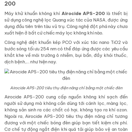
200
Máy khử khuẩn không khí
Airocide APS-200
là thiết bị
sử dụng công nghệ lọc Quang xúc tác của NASA, được ứng
dụng đầu tiên trên tàu vũ trụ. Công nghệ đột phá này chưa
xuất hiện ở bất cứ chiếc máy lọc không khí nào.
Công nghệ diệt khuẩn kép PCO với xúc tác nano TiO2 và
bước sóng tối ưu 254 nm có thể đáp ứng được các yêu cầu
khắt khe về môi trường ô nhiễm, bụi bẩn, đầy khói thuốc,
dịch bệnh,… như hiện nay.
Airocide APS-200 tiêu thụ điện năng chỉ bằng một chiếc đèn
Airocide APS-200 cung cấp nguồn không khí sạch đến
người sử dụng mà không cần dùng tới cánh lọc, màng lọc,
không sản sinh ra các chất có hại, không tạo ra khí ozon.
Ngoài ra, Airocide APS-200 tiêu thụ điện năng chỉ tương
đương với một chiếc bóng đèn giúp bạn tiết kiệm chi phí.
Cơ chế tự động ngắt điện khi quá tải giúp bảo vệ an toàn