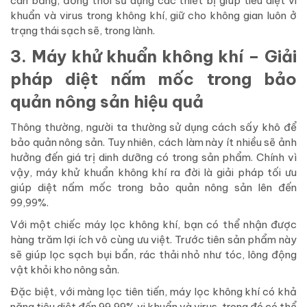
cân bằng, đồng thời sử dụng các thiết bị giúp tiêu diệt vi
khuẩn và virus trong không khí, giữ cho không gian luôn ở
trạng thái sạch sẽ, trong lành.
3. Máy khử khuẩn không khí – Giải
pháp diệt nấm mốc trong bảo
quản nông sản hiệu quả
Thông thường, người ta thường sử dụng cách sấy khô để
bảo quản nông sản. Tuy nhiên, cách làm này ít nhiều sẽ ảnh
hưởng đến giá trị dinh dưỡng có trong sản phẩm. Chính vì
vậy, máy khử khuẩn không khí ra đời là giải pháp tối ưu
giúp diệt nấm mốc trong bảo quản nông sản lên đến
99,99%.
Với một chiếc máy lọc không khí, bạn có thể nhận được
hàng trăm lợi ích vô cùng ưu việt. Trước tiên sản phẩm này
sẽ giúp lọc sạch bụi bẩn, rác thải nhỏ như tóc, lông động
vật khỏi kho nông sản.
Đặc biệt, với màng lọc tiên tiến, máy lọc không khí có khả
năng tiêu diệt đến 99,99% vi khuẩn và virus, trong đó có thể