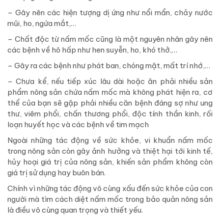
– Gây nên các hiện tượng dị ứng như nổi mẩn, chảy nước
mũi, ho, ngứa mắt,…
– Chất độc từ nấm mốc cũng là một nguyên nhân gây nên
các bệnh về hô hấp như hen suyễn, ho, khó thở,…
– Gây ra các bệnh như phát ban, chóng mặt, mất trí nhớ,…
– Chưa kể, nếu tiếp xúc lâu dài hoặc ăn phải nhiều sản
phẩm nông sản chứa nấm mốc mà không phát hiện ra, cơ
thể của bạn sẽ gặp phải nhiều căn bệnh đáng sợ như ung
thư, viêm phổi, chấn thương phổi, độc tính thần kinh, rối
loạn huyết học và các bệnh về tim mạch
Ngoài những tác động về sức khỏe, vi khuẩn nấm mốc
trong nông sản còn gây ảnh hưởng và thiệt hại tới kinh tế,
hủy hoại giá trị của nông sản, khiến sản phẩm không còn
giá trị sử dụng hay buôn bán.
Chính vì những tác động vô cùng xấu đến sức khỏe của con
người mà tìm cách diệt nấm mốc trong bảo quản nông sản
là điều vô cùng quan trọng và thiết yếu.