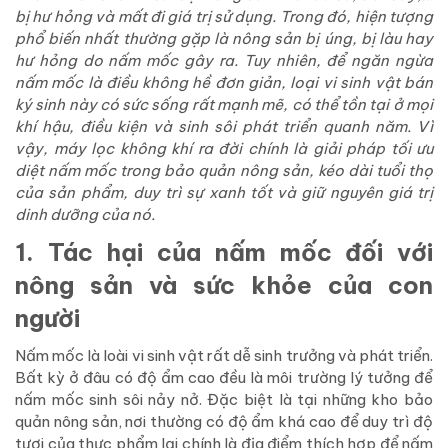
bị hư hỏng và mất đi giá trị sử dụng. Trong đó, hiện tượng
phổ biến nhất thường gặp là nông sản bị úng, bị làu hay
hư hỏng do nấm mốc gây ra. Tuy nhiên, để ngăn ngừa
nấm mốc là điều không hề đơn giản, loại vi sinh vật bán
ký sinh này có sức sống rất mạnh mẽ, có thể tồn tại ở mọi
khí hậu, điều kiện và sinh sôi phát triển quanh năm. Vì
vậy, máy lọc không khí ra đời chính là giải pháp tối ưu
diệt nấm mốc trong bảo quản nông sản, kéo dài tuổi thọ
của sản phẩm, duy trì sự xanh tốt và giữ nguyên giá trị
dinh dưỡng của nó.
1. Tác hại của nấm mốc đối với
nông sản và sức khỏe của con
người
Nấm mốc là loài vi sinh vật rất dễ sinh trưởng và phát triển.
Bất kỳ ở đâu có độ ẩm cao đều là môi trường lý tưởng để
nấm mốc sinh sôi nảy nở. Đặc biệt là tại những kho bảo
quản nông sản, nơi thường có độ ẩm khá cao để duy trì độ
tươi của thực phẩm lại chính là địa điểm thích hợp để nấm