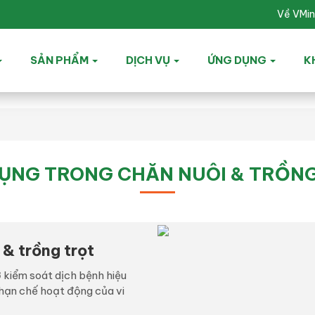
Về VMi
SẢN PHẨM
DỊCH VỤ
ỨNG DỤNG
K
ỤNG TRONG CHĂN NUÔI & TRỒN
 & trồng trọt
 kiểm soát dịch bệnh hiệu
 hạn chế hoạt động của vi