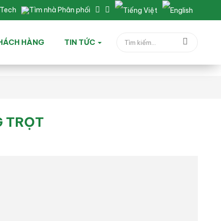
nTech
Tìm nhà Phân phối
HÁCH HÀNG
TIN TỨC
G TRỌT