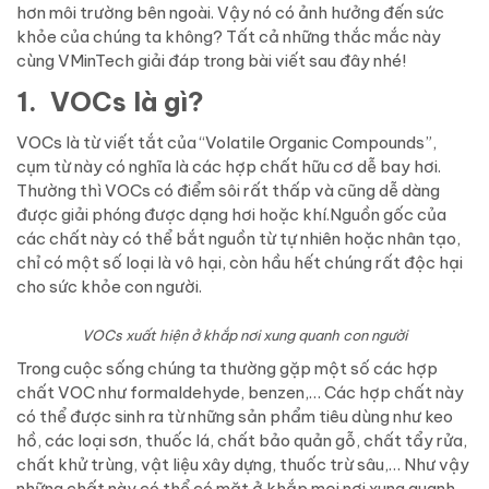
hơn môi trường bên ngoài. Vậy nó có ảnh hưởng đến sức
khỏe của chúng ta không? Tất cả những thắc mắc này
cùng VMinTech giải đáp trong bài viết sau đây nhé!
1. VOCs là gì?
VOCs là từ viết tắt của “Volatile Organic Compounds”,
cụm từ này có nghĩa là các hợp chất hữu cơ dễ bay hơi.
Thường thì VOCs có điểm sôi rất thấp và cũng dễ dàng
được giải phóng được dạng hơi hoặc khí.Nguồn gốc của
các chất này có thể bắt nguồn từ tự nhiên hoặc nhân tạo,
chỉ có một số loại là vô hại, còn hầu hết chúng rất độc hại
cho sức khỏe con người.
VOCs xuất hiện ở khắp nơi xung quanh con người
Trong cuộc sống chúng ta thường gặp một số các hợp
chất VOC như formaldehyde, benzen,… Các hợp chất này
có thể được sinh ra từ những sản phẩm tiêu dùng như keo
hồ, các loại sơn, thuốc lá, chất bảo quản gỗ, chất tẩy rửa,
chất khử trùng, vật liệu xây dựng, thuốc trừ sâu,… Như vậy
những chất này có thể có mặt ở khắp mọi nơi xung quanh