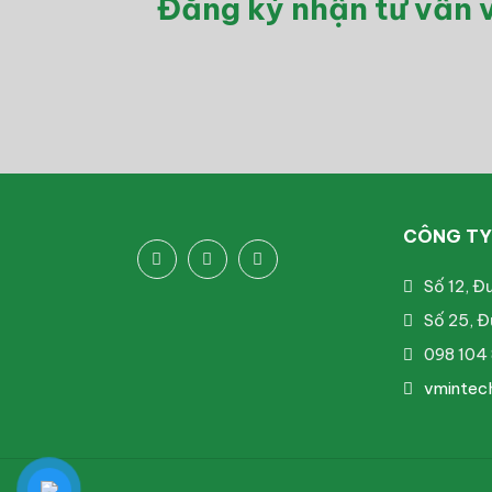
Đăng ký nhận tư vấn v
CÔNG TY 
Số 12, Đ
Số 25, Đ
098 104 
vmintec