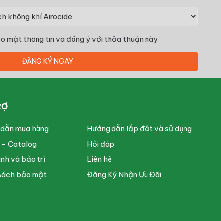
o mật thông tin
và đồng ý với thỏa thuận này
RỢ
 dẫn mua hàng
Hướng dẫn lắp đặt và sử dụng
u – Catalog
Hỏi đáp
nh và bảo trì
Liên hệ
sách bảo mật
Đăng Ký Nhận Ưu Đãi