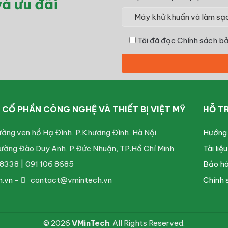
à ưu đãi
Tôi đã đọc
Chính sách bả
CỔ PHẦN CÔNG NGHỆ VÀ THIẾT BỊ VIỆT MỸ
HỖ T
ường ven hồ Hạ Đình, P.Khương Đình, Hà Nội
Hướng
ường Đào Duy Anh, P.Đức Nhuận, TP.Hồ Chí Minh
Tài liệ
8338 | 091 106 8685
Bảo hà
h.vn
-
contact@vmintech.vn
Chính 
© 2026
VMinTech
. All Rights Reserved.