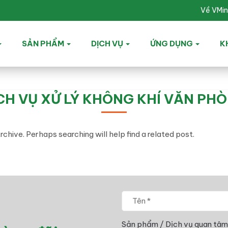
Về VMi
SẢN PHẨM
DỊCH VỤ
ỨNG DỤNG
K
CH VỤ XỬ LÝ KHÔNG KHÍ VĂN PH
chive. Perhaps searching will help find a related post.
Sản phẩm / Dịch vụ quan tâm