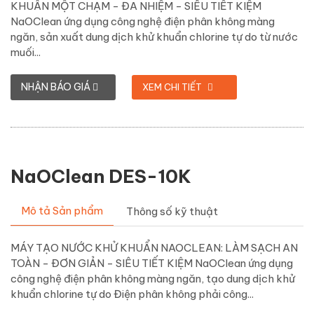
KHUẨN MỘT CHẠM - ĐA NHIỆM - SIÊU TIẾT KIỆM
NaOClean ứng dụng công nghệ điện phân không màng
ngăn, sản xuất dung dịch khử khuẩn chlorine tự do từ nước
muối...
NHẬN BÁO GIÁ
XEM CHI TIẾT
NaOClean DES-10K
Mô tả Sản phẩm
Thông số kỹ thuật
MÁY TẠO NƯỚC KHỬ KHUẨN NAOCLEAN: LÀM SẠCH AN
TOÀN - ĐƠN GIẢN - SIÊU TIẾT KIỆM NaOClean ứng dụng
công nghệ điện phân không màng ngăn, tạo dung dịch khử
khuẩn chlorine tự do Điện phân không phải công...