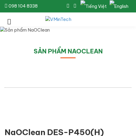
098 104 8338
SẢN PHẨM NAOCLEAN
NaOClean DES-P450(H)