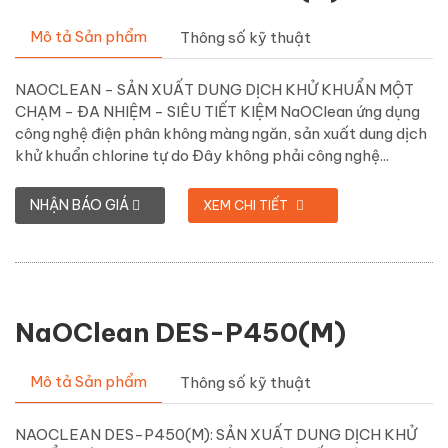
Mô tả Sản phẩm
Thông số kỹ thuật
NAOCLEAN - SẢN XUẤT DUNG DỊCH KHỬ KHUẨN MỘT
CHẠM - ĐA NHIỆM - SIÊU TIẾT KIỆM NaOClean ứng dụng
công nghệ điện phân không màng ngăn, sản xuất dung dịch
khử khuẩn chlorine tự do Đây không phải công nghệ...
NHẬN BÁO GIÁ
XEM CHI TIẾT
NaOClean DES-P450(M)
Mô tả Sản phẩm
Thông số kỹ thuật
NAOCLEAN DES-P450(M): SẢN XUẤT DUNG DỊCH KHỬ