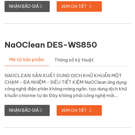
NHẬN BÁO GIÁ
XEM CHI TIẾT
NaOClean DES-WS850
Mô tả Sản phẩm
Thông số kỹ thuật
NAOCLEAN: SẢN XUẤT DUNG DỊCH KHỬ KHUẨN MỘT
CHẠM - ĐA NHIỆM - SIÊU TIẾT KIỆM NaOClean ứng dụng
công nghệ điện phân không màng ngăn, tạo dung dịch khử
khuẩn chlorine tự do Đây không phải công nghệ mới,...
NHẬN BÁO GIÁ
XEM CHI TIẾT