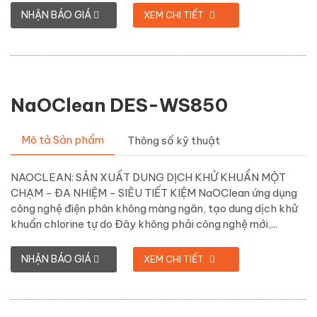
NHẬN BÁO GIÁ
XEM CHI TIẾT
NaOClean DES-WS850
Mô tả Sản phẩm
Thông số kỹ thuật
NAOCLEAN: SẢN XUẤT DUNG DỊCH KHỬ KHUẨN MỘT
CHẠM - ĐA NHIỆM - SIÊU TIẾT KIỆM NaOClean ứng dụng
công nghệ điện phân không màng ngăn, tạo dung dịch khử
khuẩn chlorine tự do Đây không phải công nghệ mới,...
NHẬN BÁO GIÁ
XEM CHI TIẾT