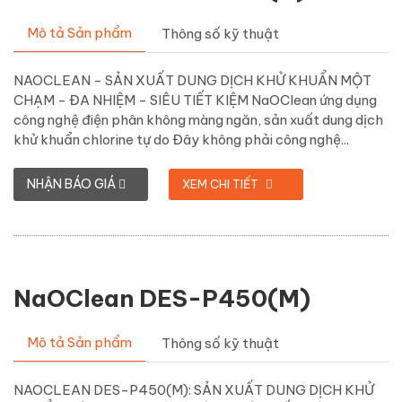
Mô tả Sản phẩm
Thông số kỹ thuật
NAOCLEAN - SẢN XUẤT DUNG DỊCH KHỬ KHUẨN MỘT
CHẠM - ĐA NHIỆM - SIÊU TIẾT KIỆM NaOClean ứng dụng
công nghệ điện phân không màng ngăn, sản xuất dung dịch
khử khuẩn chlorine tự do Đây không phải công nghệ...
NHẬN BÁO GIÁ
XEM CHI TIẾT
NaOClean DES-P450(M)
Mô tả Sản phẩm
Thông số kỹ thuật
NAOCLEAN DES-P450(M): SẢN XUẤT DUNG DỊCH KHỬ