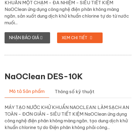
KHUẨN MỘT CHẠM - ĐA NHIỆM - SIÊU TIẾT KIỆM
NaOClean ứng dụng công nghệ điện phân không màng
ngăn, sản xuất dung dịch khử khuẩn chlorine tự do từ nước
muối...
NHẬN BÁO GIÁ
XEM CHI TIẾT
NaOClean DES-10K
Mô tả Sản phẩm
Thông số kỹ thuật
MÁY TẠO NƯỚC KHỬ KHUẨN NAOCLEAN: LÀM SẠCH AN
TOÀN - ĐƠN GIẢN - SIÊU TIẾT KIỆM NaOClean ứng dụng
công nghệ điện phân không màng ngăn, tạo dung dịch khử
khuẩn chlorine tự do Điện phân không phải công...