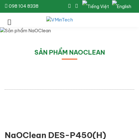
098 104 8338
SẢN PHẨM NAOCLEAN
NaOClean DES-P450(H)