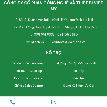
CÔNG TY CỔ PHẦN CÔNG NGHỆ VÀ THIẾT BỊ VIỆT
MỸ
Số 12, Đường ven hồ Hạ Đình, P.Khương Đình, Hà Nội
Số 25, Đường Đào Duy Anh, P.Đức Nhuận, TP.Hồ Chí Minh
098 104 8338 | 091 106 8685
vmintech.vn
-
contact@vmintech.vn
HỖ TRỢ
Hướng dẫn mua hàng
Hướng dẫn lắp đặt và sử dụng
Tài liệu – Catalog
Hỏi đáp
Bảo hành và bảo trì
Liên hệ
Chính sách bảo mật
Đăng Ký Nhận Ưu Đãi
© 2026
VMinTech
. All Rights Reserved.