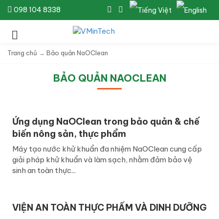
098 104 8338
Trang chủ
→
Bảo quản NaOClean
BẢO QUẢN NAOCLEAN
Ứng dụng NaOClean trong bảo quản & chế
biến nông sản, thực phẩm
Máy tạo nước khử khuẩn đa nhiệm NaOClean cung cấp
giải pháp khử khuẩn và làm sạch, nhằm đảm bảo vệ
sinh an toàn thực...
VIỆN AN TOÀN THỰC PHẨM VÀ DINH DƯỠNG