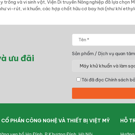
 trồng và vi sinh vật, Viện Di truyền Nông nghiệp đã lựa chọn
như vi-rút, vi khuẩn, các hợp chất hữu cơ bay hơi (như khí ethy
Sản phẩm / Dịch vụ quan tâm
à ưu đãi
Tôi đã đọc
Chính sách bả
CỔ PHẦN CÔNG NGHỆ VÀ THIẾT BỊ VIỆT MỸ
HỖ T
ường ven hồ Hạ Đình, P.Khương Đình, Hà Nội
Hướng