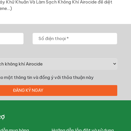
 Máy Khử Khuẩn Và Làm Sạch Không Khí Airocide để diệt
lene…)
o mật thông tin
và đồng ý với thỏa thuận này
RỢ
 dẫn mua hàng
Hướng dẫn lắp đặt và sử dụng