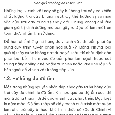
Hoa quả hư hỏng do vi sinh vật
Những loại vi sinh vật này sẽ gây hư hỏng trái cây và khiến
chất lượng trái cây bị giảm sút. Cụ thể hương vị và màu
sắc của trái cây cũng sẽ thay đổi. Chúng không chỉ làm
giảm giá trị dinh dưỡng mà còn gây ra độc tố làm mất an
toàn thực phẩm khi sử dụng.
Để hạn chế những hư hỏng do vi sinh vật thì cần phải áp
dụng quy trình tuyển chọn hoa quả kỹ lưỡng. Những loại
quả bị trầy xước không đạt được yêu cầu thì nhất định cần
phải loại bỏ. Thêm vào đó cần phải làm sạch hoặc sát
trùng bằng những chế phẩm tự nhiên hoặc làm khô lớp vỏ
bên ngoài để vi sinh vật không tiếp xúc.
1.3. Hư hỏng do độ ẩm
Một trong những nguyên nhân tiếp theo gây ra hư hỏng của
trái cây đó chính là độ ẩm. Khi hoa quả có độ ẩm cao thì
môi trường thuận lợi để các vi sinh vật phát triển. Đặc biệt
là nấm mốc. Độ ẩm thấp sẽ đẩy mạnh quá trình mất nước
làm cho trái cây bị héo, khô hình thức sẽ xấu đi. Chính vì