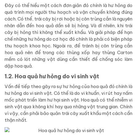
Đây có thể hiểu một cách đơn giản đó chính là hư hỏng do
quá trình mọi người thu hoạch và vận chuyển không đúng
cách. Có thể, trái cây bị rơi hoặc bị côn trùng cắn là nguyên
nhân dẫn đến hoa quả dần sẽ bị hỏng. Và dĩ nhiên, khi trái
cây bị hỏng thì không thể xuất khẩu. Và giải pháp để hạn
chế những hư hỏng do cơ học đó chính là phải có biện pháp
thu hoạch khoa học. Ngoài ra, để tránh bị côn trùng cắn
hoa quả nên để trong các thùng xốp hay thùng Carton
mềm có lót những vật dùng cần thiết để chống sóc làm
dập hoa quả.
1.2. Hoa quả hư hỏng do vi sinh vật
Vấn đề tiếp theo gây ra sự hư hỏng của hoa quả đó chính là
hư hỏng do vi sinh vật. Có thể là do vi khuẩn, vi rút hay nấm
mốc phát triển làm hư hại sinh vật. Hoa quả có thể nhiễm vi
sinh vật qua không khí hay qua những vật trung gian. Chính
vì vậy, cần phải bảo quản trái cây xuất khẩu một cách cẩn
thận nhất.