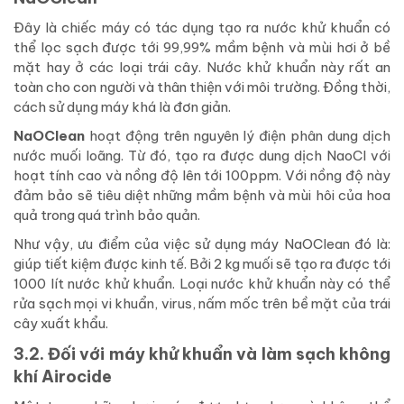
Đây là chiếc máy có tác dụng tạo ra nước khử khuẩn có
thể lọc sạch được tới 99,99% mầm bệnh và mùi hơi ở bề
mặt hay ở các loại trái cây. Nước khử khuẩn này rất an
toàn cho con người và thân thiện với môi trường. Đồng thời,
cách sử dụng máy khá là đơn giản.
NaOClean
hoạt động trên nguyên lý điện phân dung dịch
nước muối loãng. Từ đó, tạo ra được dung dịch NaoCl với
hoạt tính cao và nồng độ lên tới 100ppm. Với nồng độ này
đảm bảo sẽ tiêu diệt những mầm bệnh và mùi hôi của hoa
quả trong quá trình bảo quản.
Như vậy, ưu điểm của việc sử dụng máy NaOClean đó là:
giúp tiết kiệm được kinh tế. Bởi 2 kg muối sẽ tạo ra được tới
1000 lít nước khử khuẩn. Loại nước khử khuẩn này có thể
rửa sạch mọi vi khuẩn, virus, nấm mốc trên bề mặt của trái
cây xuất khẩu.
3.2. Đối với máy khử khuẩn và làm sạch không
khí Airocide