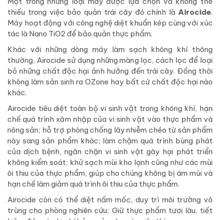
Một trong những loại máy được lựa chọn và không thể
thiếu trong việc bảo quản trái cây đó chính là
Airocide
.
Máy hoạt động với công nghệ diệt khuẩn kép cùng với xúc
tác là Nano TiO2 để bảo quản thực phẩm.
Khác với những dòng máy làm sạch không khí thông
thường, Airocide sử dụng những màng lọc, cách lọc để loại
bỏ những chất độc hại ảnh hưởng đến trái cây. Đồng thời
không làm sản sinh ra OZone hay bất cứ chất độc hại nào
khác.
Airocide tiêu diệt toàn bộ vi sinh vật trong không khí, hạn
chế quá trình xâm nhập của vi sinh vật vào thực phẩm và
nông sản; hỗ trợ phòng chống lây nhiễm chéo từ sản phẩm
này sang sản phẩm khác; làm chậm quá trình bùng phát
của dịch bệnh, ngăn chặn vi sinh vật gây hại phát triển
không kiểm soát; khử sạch mùi kho lạnh cũng như các mùi
ôi thiu của thực phẩm, giúp cho chúng không bị ám mùi và
hạn chế làm giảm quá trình ôi thiu của thực phẩm.
Airocide còn có thể diệt nấm mốc, duy trì môi trường vô
trùng cho phòng nghiên cứu; Giữ thực phẩm tươi lâu, tiết