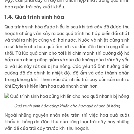
vậy, cần phải duy trì độ ẩm thích hợp nhất trong quá trình
bảo quản trái cây xuất khẩu.
1.4. Quá trình sinh hóa
Quá trình sinh hóa được hiểu là sau khi trái cây đã được thu
hoạch chúng vẫn xảy ra các quá trình hô hấp biến đổi chất
và thải ra nhiệt cùng với hơi nước. Nước và nhiệt cùng sinh
ra sẽ khiến cho hoa quả ẩm ướt và dẫn đến tình trạng dễ bị
thối. Từ lúc quả chín cho tới khi chín mạnh thì cường độ hô
hấp của chúng cũng giảm và sức đề kháng của trái cây yếu
đi và lúc này rất dễ bị hư hỏng. Các yếu tố ảnh hưởng đến
cường độ đó chính là nhiệt độ, độ ẩm và các thành phần
trong không khí. Thêm vào đó, nhiều trái cây còn sản sinh ra
khí Etylen khiến làm hoa quả nhanh chín hơn.
Quá trình sinh hóa cũng khiến cho hoa quả nhanh bị hỏng
Ngoài những nguyên nhân nêu trên thì việc hoa quả xuất
khẩu bị hỏng do đặc thù của từng loại trái cây hay những
vấn đề của trái cây trước khi thu hoạch.