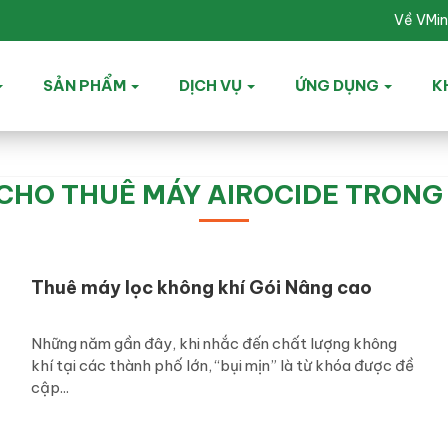
Về VMi
SẢN PHẨM
DỊCH VỤ
ỨNG DỤNG
K
 CHO THUÊ MÁY AIROCIDE TRONG 
Thuê máy lọc không khí Gói Nâng cao
Những năm gần đây, khi nhắc đến chất lượng không
khí tại các thành phố lớn, “bụi mịn” là từ khóa được đề
cập...