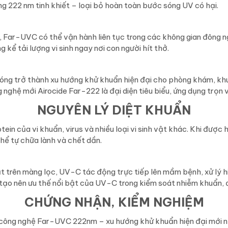
g 222 nm tinh khiết – loại bỏ hoàn toàn bước sóng UV có hại.
c, Far-UVC có thể vận hành liên tục trong các không gian đông 
 kể tải lượng vi sinh ngay nơi con người hít thở.
ng trở thành xu hướng khử khuẩn hiện đại cho phòng khám, khu
nghệ mới Airocide Far-222 là đại diện tiêu biểu, ứng dụng trọ
NGUYÊN LÝ DIỆT KHUẨN
 của vi khuẩn, virus và nhiều loại vi sinh vật khác. Khi được 
thể tự chữa lành và chết dần.
vật trên màng lọc, UV-C tác động trực tiếp lên mầm bệnh, xử lý hi
 tạo nên ưu thế nổi bật của UV-C trong kiểm soát nhiễm khuẩn, đ
CHỨNG NHẬN, KIỂM NGHIỆM
công nghệ Far-UVC 222nm – xu hướng khử khuẩn hiện đại mới nh