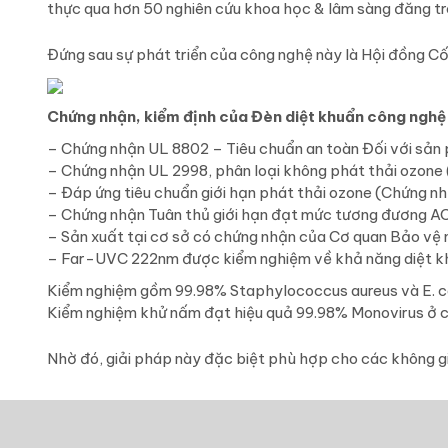
thực qua hơn 50 nghiên cứu khoa học & lâm sàng đăng trên
Đứng sau sự phát triển của công nghệ này là Hội đồng Cố
Chứng nhận, kiểm định của Đèn diệt khuẩn công ng
– Chứng nhận UL 8802 – Tiêu chuẩn an toàn Đối với sản
– Chứng nhận UL 2998, phân loại không phát thải ozone (
– Đáp ứng tiêu chuẩn giới hạn phát thải ozone (Chứng n
– Chứng nhận Tuân thủ giới hạn đạt mức tương đương AC
– Sản xuất tại cơ sở có chứng nhận của Cơ quan Bảo vệ 
– Far-UVC 222nm được kiểm nghiệm về khả năng diệt khu
Kiểm nghiệm gồm 99.98% Staphylococcus aureus và E. co
Kiểm nghiệm khử nấm đạt hiệu quả 99.98% Monovirus ở c
Nhờ đó, giải pháp này đặc biệt phù hợp cho các không gi