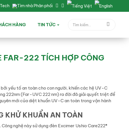
nTech
Tìm nhà Phân phối
HÁCH HÀNG
TIN TỨC
E FAR-222 TÍCH HỢP CÔNG
 bởi yếu tố an toàn cho con người, khiến các hệ UV-C
ng 222nm (Far-UVC 222 nm) ra đời đã giải quyết triệt để
nguyên mới của diệt khuẩn UV-C an toàn trong vận hành
G KHỬ KHUẨN AN TOÀN
. Công nghệ này sử dụng đèn Excimer Ushio Care222®