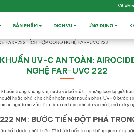
Về VMi
SẢN PHẨM
DỊCH VỤ
ỨNG DỤNG
K
 KHUẨN UV-C AN TOÀN: AIROCID
NGHỆ FAR-UVC 222
khuẩn trong không khí, nước và bề mặt – nhưng luôn bị giới hạn
 người hoặc phải che chắn hoàn toàn nguồn phát. UV-C bước só
 gian có người mà vẫn đảm bảo an toàn cho da và mắt, mở ra kỷ 
222 NM: BƯỚC TIẾN ĐỘT PHÁ TRON
 nhất được phát triển để khử khuẩn trong không gian có người