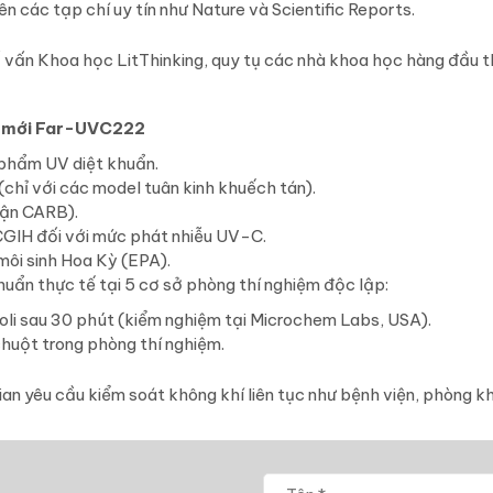
 các tạp chí uy tín như Nature và Scientific Reports.
 vấn Khoa học LitThinking, quy tụ các nhà khoa học hàng đầu th
hệ mới Far-UVC222
 phẩm UV diệt khuẩn.
chỉ với các model tuân kinh khuếch tán).
hận CARB).
GIH đối với mức phát nhiễu UV-C.
môi sinh Hoa Kỳ (EPA).
ẩn thực tế tại 5 cơ sở phòng thí nghiệm độc lập:
li sau 30 phút (kiểm nghiệm tại Microchem Labs, USA).
huột trong phòng thí nghiệm.
an yêu cầu kiểm soát không khí liên tục như bệnh viện, phòng k