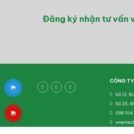
Đăng ký nhận tư vấn v
CÔNG TY 
Số 12, Đ
Số 25, Đ
098 104 
vmintec