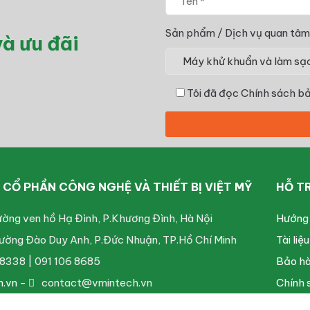
Sản phẩm / Dịch vụ quan tâm
à ưu đãi
Tôi đã đọc
Chính sách bả
CỔ PHẦN CÔNG NGHỆ VÀ THIẾT BỊ VIỆT MỸ
HỖ T
ường ven hồ Hạ Đình, P.Khương Đình, Hà Nội
Hướng
ường Đào Duy Anh, P.Đức Nhuận, TP.Hồ Chí Minh
Tài liệ
8338 | 091 106 8685
Bảo hà
h.vn
-
contact@vmintech.vn
Chính 