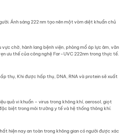
người. Ánh sáng 222 nm tạo nên một vòm diệt khuẩn chủ
 vực chờ, hành lang bệnh viện, phòng mổ áp lực âm, văn
n vẹn ưu thế của công nghệ Far-UVC 222nm trong thực tế.
hấp thụ, Khi được hấp thụ, DNA, RNA và protein sẽ xuất
ệu quả vi khuẩn – virus trong không khí, aerosol, giọt
ặc biệt trong môi trường y tế và hệ thống thông khí.
ất hiện nay an toàn trong không gian có người được xác