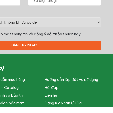
o mật thông tin
và đồng ý với thỏa thuận này
RỢ
 dẫn mua hàng
Hướng dẫn lắp đặt và sử dụng
u – Catalog
Hỏi đáp
nh và bảo trì
Liên hệ
sách bảo mật
Đăng Ký Nhận Ưu Đãi