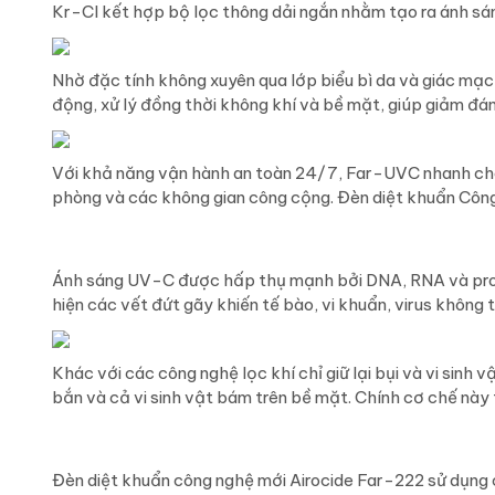
Kr-Cl kết hợp bộ lọc thông dải ngắn nhằm tạo ra ánh sán
Nhờ đặc tính không xuyên qua lớp biểu bì da và giác mạ
động, xử lý đồng thời không khí và bề mặt, giúp giảm đáng
Với khả năng vận hành an toàn 24/7, Far-UVC nhanh chó
phòng và các không gian công cộng. Đèn diệt khuẩn Công 
Ánh sáng UV-C được hấp thụ mạnh bởi DNA, RNA và protein
hiện các vết đứt gãy khiến tế bào, vi khuẩn, virus không 
Khác với các công nghệ lọc khí chỉ giữ lại bụi và vi sinh 
bắn và cả vi sinh vật bám trên bề mặt. Chính cơ chế này
Đèn diệt khuẩn công nghệ mới Airocide Far-222 sử dụng 