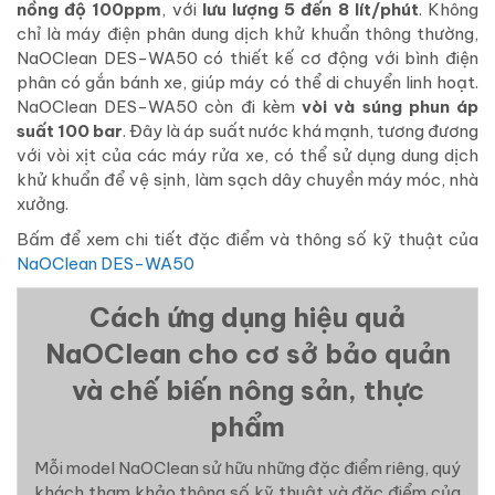
nồng độ 100ppm
, với
lưu lượng 5 đến 8 lít/phút
. Không
chỉ là máy điện phân dung dịch khử khuẩn thông thường,
NaOClean DES-WA50 có thiết kế cơ động với bình điện
phân có gắn bánh xe, giúp máy có thể di chuyển linh hoạt.
NaOClean DES-WA50 còn đi kèm
vòi và súng phun áp
suất 100 bar
. Đây là áp suất nước khá mạnh, tương đương
với vòi xịt của các máy rửa xe, có thể sử dụng dung dịch
khử khuẩn để vệ sịnh, làm sạch dây chuyền máy móc, nhà
xưởng.
Bấm để xem chi tiết đặc điểm và thông số kỹ thuật của
NaOClean DES-WA50
Cách ứng dụng hiệu quả
NaOClean cho cơ sở bảo quản
và chế biến nông sản, thực
phẩm
Mỗi model NaOClean sử hữu những đặc điểm riêng, quý
khách tham khảo thông số kỹ thuật và đặc điểm của