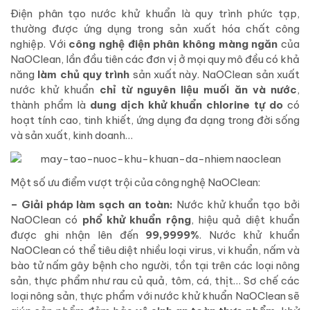
Điện phân tạo nước khử khuẩn là quy trình phức tạp,
thường được ứng dụng trong sản xuất hóa chất công
nghiệp. Với
công nghệ điện phân không màng ngăn
của
NaOClean, lần đầu tiên các đơn vị ở mọi quy mô đều có khả
năng
làm chủ quy trình
sản xuất này. NaOClean sản xuất
nước khử khuẩn
chỉ từ nguyên liệu muối ăn và nước
,
thành phẩm là
dung dịch khử khuẩn chlorine tự do
có
hoạt tính cao, tinh khiết, ứng dụng đa dạng trong đời sống
và sản xuất, kinh doanh…
Một số ưu điểm vượt trội của công nghệ NaOClean:
– Giải pháp làm sạch an toàn:
Nước khử khuẩn tạo bởi
NaOClean có
phổ khử khuẩn rộng
, hiệu quả diệt khuẩn
được ghi nhận lên đến
99,9999%
. Nước khử khuẩn
NaOClean có thể tiêu diệt nhiều loại virus, vi khuẩn, nấm và
bào tử nấm gây bệnh cho người, tồn tại trên các loại nông
sản, thực phẩm như rau củ quả, tôm, cá, thịt… Sơ chế các
loại nông sản, thực phẩm với nước khử khuẩn NaOClean sẽ