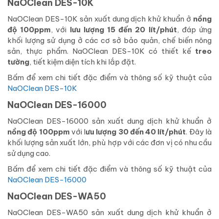
NaOClean DES-10K
NaOClean DES-10K sản xuất dung dịch khử khuẩn ở
nồng
độ 100ppm
, với
lưu lượng 15 đến 20 lít/phút
, đáp ứng
khối lượng sử dụng ở các cơ sở bảo quản, chế biến nông
sản, thực phẩm. NaOClean DES-10K có thiết kế
treo
tường
, tiết kiệm diện tích khi lắp đặt.
Bấm để xem chi tiết đặc điểm và thông số kỹ thuật của
NaOClean DES-10K
NaOClean DES-16000
NaOClean DES-16000 sản xuất dung dịch khử khuẩn ở
nồng độ 100ppm
với l
ưu lượng 30 đến 40 lít/phút
. Đây là
khối lượng sản xuất lớn, phù hợp với các đơn vị có nhu cầu
sử dụng cao.
Bấm để xem chi tiết đặc điểm và thông số kỹ thuật của
NaOClean DES-16000
NaOClean DES-WA50
NaOClean DES-WA50 sản xuất dung dịch khử khuẩn ở