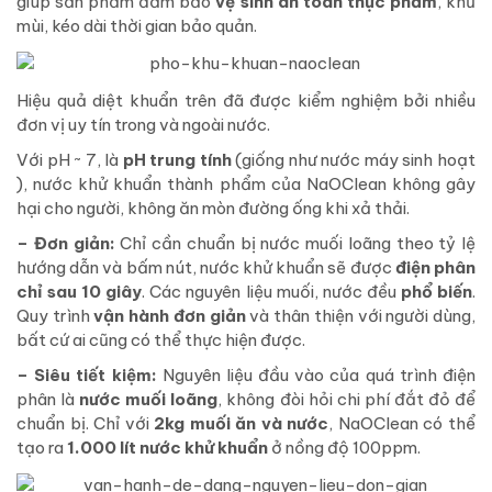
giúp sản phẩm đảm bảo
vệ sinh an toàn thực phẩm
, khử
mùi, kéo dài thời gian bảo quản.
Hiệu quả diệt khuẩn trên đã được kiểm nghiệm bởi nhiều
đơn vị uy tín trong và ngoài nước.
Với pH ~ 7, là
pH trung tính
(giống như nước máy sinh hoạt
), nước khử khuẩn thành phẩm của NaOClean không gây
hại cho người, không ăn mòn đường ống khi xả thải.
– Đơn giản:
Chỉ cần chuẩn bị nước muối loãng theo tỷ lệ
hướng dẫn và bấm nút, nước khử khuẩn sẽ được
điện phân
chỉ sau 10 giây
. Các nguyên liệu muối, nước đều
phổ biến
.
Quy trình
vận hành đơn giản
và thân thiện với người dùng,
bất cứ ai cũng có thể thực hiện được.
– Siêu tiết kiệm:
Nguyên liệu đầu vào của quá trình điện
phân là
nước muối loãng
, không đòi hỏi chi phí đắt đỏ để
chuẩn bị. Chỉ với
2kg muối ăn và nước
, NaOClean có thể
tạo ra
1.000 lít nước khử khuẩn
ở nồng độ 100ppm.