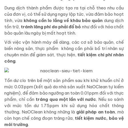
Dung dịch thành phẩm được tạo ra tại chỗ theo nhu cầu
của đơn vị, có thể sử dụng ngay lập tức, vừa đảm bảo hoạt
tính, vừa
không
cần lo lắng về khâu bảo quản
dung dịch
tồn trữ,
tránh lãng phí do phải đổ bỏ
như đối với hóa chất
bảo quản lâu ngày bị mất hoạt tính.
Với việc vận hành máy dễ dàng, các cơ sở bảo quản, chế
biến nông sản, thực phẩm không cần phải bố trí nhân sự
chuyên môn để giám sát, thực hiện,
tiết kiệm chi phí nhân
công
.
Tồn dư clo trên bề mặt sản phẩm sau khi khử khuẩn
chỉ ở
mức 0.03ppm (kết quả do nhà sản xuất NaOClean tự kiểm
nghiệm), để đảm bảo ngưỡng an toàn 0.01ppm đối với thực
phẩm, chỉ cần
tráng qua một lần với nước
. Nếu so sánh
với mức tồn dư 1.75ppm khi sử dụng hóa chất thông
thường, NaOClean không những là
giải pháp an toàn
, mà
còn hạn chế công đoạn tráng rửa,
tiết kiệm nước, bảo vệ
môi trường
.