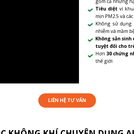
gồm cả những hạt
Tiêu diệt
vi khu
mịn PM2.5 và các
Không sử dụng
nhiễm và mầm b
Không sản sinh 
tuyệt đối cho tr
Hơn
30 chứng n
thế giới
LIÊN HỆ TƯ VẤN
C KHÔNG KHÍ CHUYÊN DỤNG A