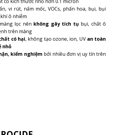
 có kích thước nhỏ hơn 0.1 micron
ẩn, vi rút, nấm mốc, VOCs, phấn hoa, bụi, bụi
 khí ô nhiễm
 màng lọc nên
không gây tích tụ
bụi, chất ô
ệnh trên màng
chất có hại
, không tạo ozone, ion, UV
an toàn
ẻ nhỏ
hận, kiểm nghiệm
bởi nhiều đơn vị uy tín trên
IROCIDE