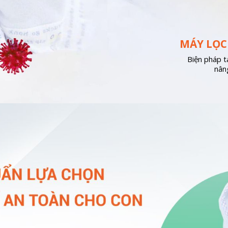
MÁY LỌC
Biện pháp t
nân