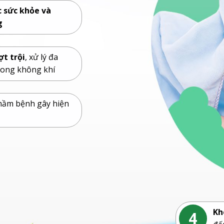
c sức khỏe và
g
ợt trội
, xử lý đa
rong không khí
mầm bệnh gây hiện
Kh
4