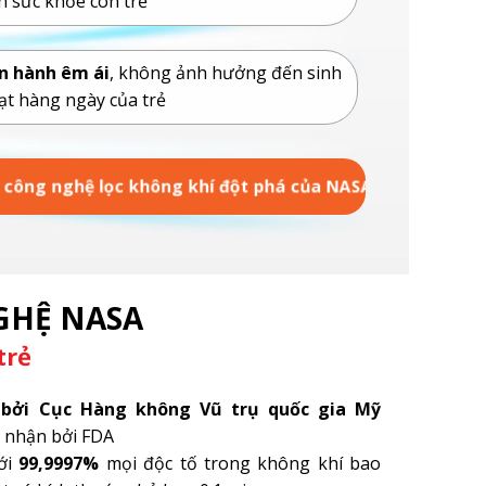
n sức khỏe con trẻ
n hành êm ái
, không ảnh hưởng đến sinh
ạt hàng ngày của trẻ
ết công nghệ lọc không khí đột phá của NASA
GHỆ NASA
trẻ
 bởi Cục Hàng không Vũ trụ quốc gia Mỹ
 nhận bởi FDA
tới
99,9997%
mọi độc tố trong không khí bao