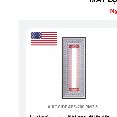
Ng
AIROCIDE APS-200 PM2.5
Kích thước
Nhỏ gọn, dễ lắp đặt