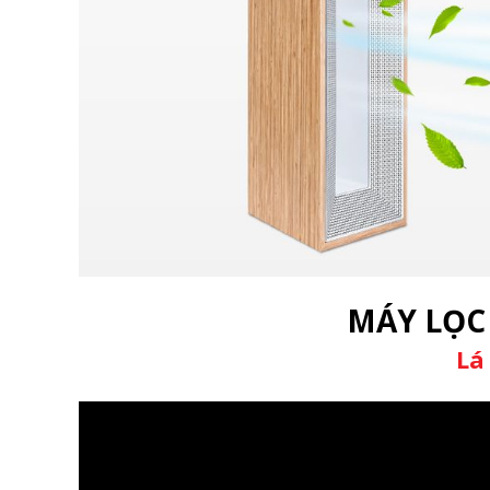
MÁY LỌC
Lá