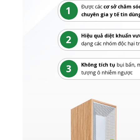
Được các
cơ sở chăm só
1
chuyên gia y tế tin dùn
Hiệu quả diệt khuẩn vư
2
dạng các nhóm độc hại t
Không tích tụ
bụi bẩn, 
3
tượng ô nhiễm ngược