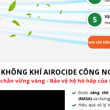
đế
Vậ
5
ho
Xem chi ti
 KHÔNG KHÍ AIROCIDE
CÔNG N
 chắn vững vàng - Bảo vệ hệ hô hấp của 
Được
sáng chế
(NASA)
và chứng
Hiệu quả xử lý 