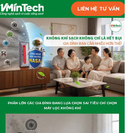
LIÊN HỆ TƯ VẤN
KHÔNG KHÍ SẠCH KHÔNG CHỈ LÀ HẾT BỤI
GIA ĐÌNH BẠN CẦN NHIỀU HƠN THẾ!
PHẦN LỚN CÁC GIA ĐÌNH ĐANG LỰA CHỌN SAI TIÊU CHÍ CHỌN
MÁY LỌC KHÔNG KHÍ