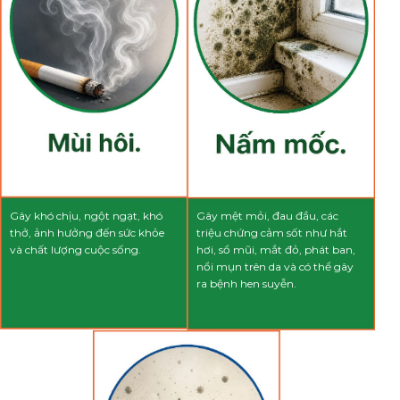
Gây khó chịu, ngột ngạt, khó
Gây mệt mỏi, đau đầu, các
thở, ảnh hưởng đến sức khỏe
triệu chứng cảm sốt như hắt
và chất lượng cuộc sống.
hơi, sổ mũi, mắt đỏ, phát ban,
nổi mụn trên da và có thể gây
ra bệnh hen suyễn.