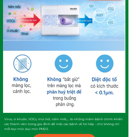
Virus, vi khuẩn, VOCs, mùi hôi, nấm mốc,... là những mầm bệnh chính khiến
các thành viên trong gia đình dễ mắc các bệnh về hô hấp - chứ không chỉ
mỗi bụi mịn, bụi mịn PM2.5.