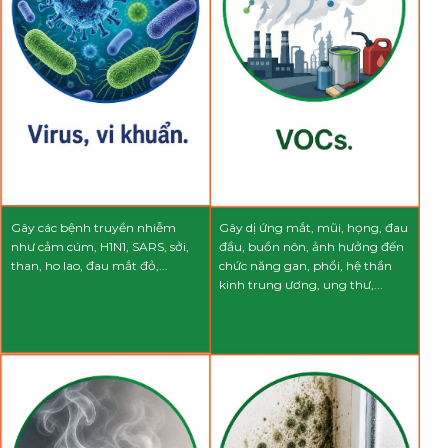
Gây dị ứng mắt, mũi, họng, đau
Gây các bệnh truyền nhiễm
đầu, buồn nôn, ảnh hưởng đến
như cảm cúm, H1N1, SARS, sởi,
chức năng gan, phổi, hệ thần
than, ho lao, đau mắt đỏ,...
kinh trung ương, ung thư,...