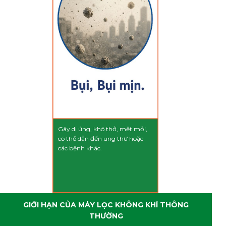
Gây dị ứng mắt, mũi, họng, đau đầu, buồn nôn, ảnh hưởng đến chức năng
gan, phổi, hệ thần kinh trung ương, ung thư,...
Gây dị ứng, khó thở, mệt mỏi,
có thể dẫn đến ung thư hoặc
các bệnh khác.
GIỚI HẠN CỦA MÁY LỌC KHÔNG KHÍ THÔNG
THƯỜNG