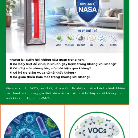
Nhưng lại quên hỏi những câu quan trọng hơn:
✖ Có xử lý triệt để virus, vi khuẩn gây bệnh trong không khí không?
✖ Có xử lý mùi phòng kín, mùi hôi hiệu quả không?
✖ Có hỗ trợ giảm VOCs từ nội thất không?
✖ Có giảm thiếu nấm mốc trong không khí không?
Virus, vi khuẩn, VOCs, mùi hôi, nấm mốc,... là những mầm bệnh chính khiến
các thành viên trong gia đình dễ mắc các bệnh về hô hấp - chứ không chỉ
mỗi bụi mịn, bụi mịn PM2.5.