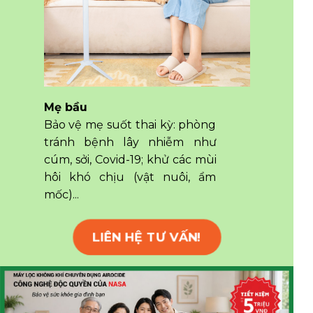
Mẹ bầu
Bảo vệ mẹ suốt thai kỳ: phòng
tránh bệnh lây nhiễm như
cúm, sởi, Covid-19; khử các mùi
hôi khó chịu (vật nuôi, ẩm
mốc)...
LIÊN HỆ TƯ VẤN!