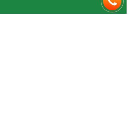
CÔNG TY CỔ PHẦN CÔNG NGHỆ VÀ THIẾT BỊ
VIỆT MỸ
Số 12 đường ven hồ Hạ Đình, P. Khương Đình, TP. Hà Nội
Số 25 đường Đào Duy Anh, P. Đức Nhuận, TP. Hồ Chí Minh
Hotline:
098.104.8338
Email: contact@vmintech.vn
Website:
http://vmintech.vn
Chính sách bảo mật thông tin
Chính sách bảo hành, bảo trì