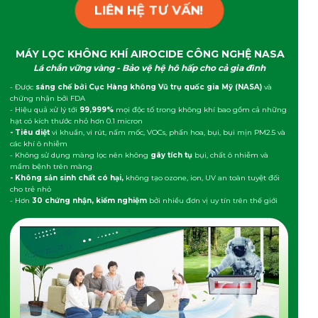
LIÊN HỆ TƯ VẤN!
MÁY LỌC KHÔNG KHÍ AIROCIDE CÔNG NGHỆ NASA
Lá chắn vững vàng - Bảo vệ hệ hô hấp cho cả gia đình
- Được
sáng chế bởi Cục Hàng không Vũ trụ quốc gia Mỹ (NASA)
và
chứng nhận bởi FDA
- Hiệu quả xử lý tới
99,999%
mọi độc tố trong không khí bao gồm cả những
hạt có kích thước nhỏ hơn 0.1 micron
- Tiêu diệt
vi khuẩn, vi rút, nấm mốc, VOCs, phấn hoa, bụi, bụi mịn PM2.5 và
các khí ô nhiễm
- Không sử dụng màng lọc nên không
gây tích tụ
bụi, chất ô nhiễm và
mầm bệnh trên màng
- Không sản sinh chất có hại,
không tạo ozone, ion, UV an toàn tuyệt đối
cho trẻ nhỏ
- Hơn
30 chứng nhận, kiểm nghiệm
bởi nhiều đơn vị uy tín trên thế giới