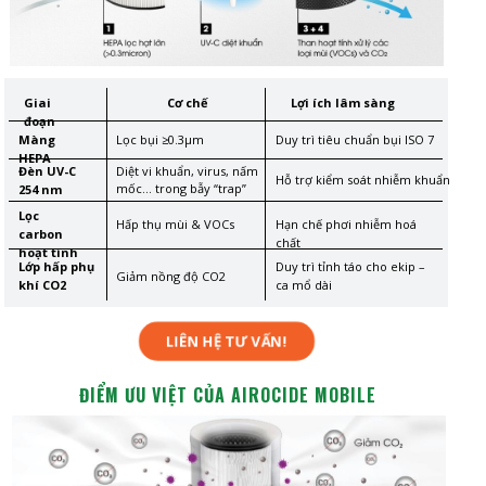
Giai
Cơ chế
Lợi ích lâm sàng
đoạn
Màng
Lọc bụi ≥0.3μm
Duy trì tiêu chuẩn bụi ISO 7
HEPA
Đèn UV-C
Diệt vi khuẩn, virus, nấm
Hỗ trợ kiểm soát nhiễm khuẩn
mốc... trong bẫy “trap”
254 nm
Lọc
Hấp thụ mùi & VOCs
Hạn chế phơi nhiễm hoá
carbon
chất
hoạt tính
Lớp hấp phụ
Duy trì tỉnh táo cho ekip –
Giảm nồng độ CO2
khí CO2
ca mổ dài
LIÊN HỆ TƯ VẤN!
ĐIỂM ƯU VIỆT CỦA AIROCIDE MOBILE