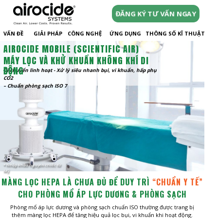
ĐĂNG KÝ TƯ VẤN NGAY
VẤN ĐỀ
GIẢI PHÁP
CÔNG NGHỆ
ỨNG DỤNG
THÔNG SỐ KĨ THUẬT
AIROCIDE MOBILE (SCIENTIFIC AIR)
MÁY LỌC VÀ KHỬ KHUẨN KHÔNG KHÍ DI
ĐỘNG
Di chuyển linh hoạt - Xử lý siêu nhanh bụi, vi khuẩn, hấp phụ
CO2
– Chuẩn phòng sạch ISO 7
* Nhập khẩu nguyên chiếc từ
Mỹ
MÀNG LỌC HEPA LÀ CHƯA ĐỦ ĐỂ DUY TRÌ
“CHUẨN Y TẾ”
CHO PHÒNG MỔ ÁP LỰC DƯƠNG & PHÒNG SẠCH
Phòng mổ áp lực dương và phòng sạch chuẩn ISO thường được trang bị
thêm màng lọc HEPA để tăng hiệu quả lọc bụi, vi khuẩn khi hoạt động.