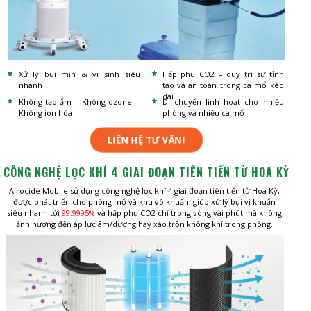
Xử lý bụi mịn & vi sinh siêu
Hấp phụ CO2 – duy trì sự tỉnh
nhanh
táo và an toàn trong ca mổ kéo
dài
Không tạo ẩm – Không ozone –
Di chuyển linh hoạt cho nhiều
Không ion hóa
phòng và nhiều ca mổ
LIÊN HỆ TƯ VẤN!
CÔNG NGHỆ LỌC KHÍ 4 GIAI ĐOẠN TIÊN TIẾN TỪ HOA KỲ
Airocide Mobile sử dụng công nghệ lọc khí 4 giai đoạn tiên tiến từ Hoa Kỳ,
được phát triển cho phòng mổ và khu vô khuẩn, giúp xử lý bụi vi khuẩn
siêu nhanh tới
99.9995%
và hấp phụ CO2 chỉ trong vòng vài phút mà không
ảnh hưởng đến áp lực âm/dương hay xáo trộn không khí trong phòng.