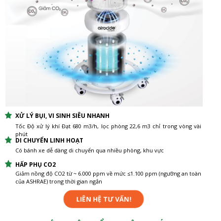
XỬ LÝ BỤI, VI SINH SIÊU NHANH
Tốc Độ xử lý khí Đạt 680 m3/h, lọc phòng 22,6 m3 chỉ trong vòng vài
phút
DI CHUYỂN LINH HOẠT
Có bánh xe dễ dàng di chuyển qua nhiều phòng, khu vực
HẤP PHỤ CO2
Giảm nồng độ CO2 từ ~ 6.000 ppm về mức ≤1.100 ppm (ngưỡng an toàn
của ASHRAE) trong thời gian ngắn
LIÊN HỆ TƯ VẤN!