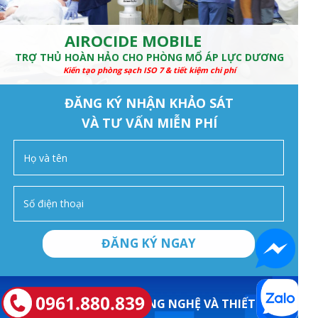
AIROCIDE MOBILE
TRỢ THỦ HOÀN HẢO CHO PHÒNG MỔ ÁP LỰC DƯƠNG
Kiến tạo phòng sạch ISO 7 & tiết kiệm chi phí
ĐĂNG KÝ NHẬN KHẢO SÁT
VÀ TƯ VẤN MIỄN PHÍ
ĐĂNG KÝ NGAY
CÔNG TY CỔ PHẦN CÔNG NGHỆ VÀ THIẾT