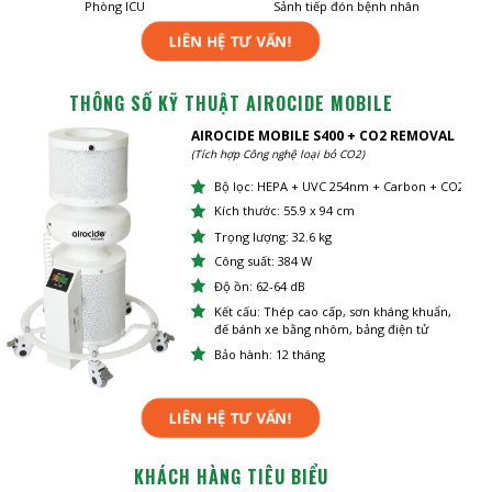
Phòng ICU
Sảnh tiếp đón bệnh nhân
LIÊN HỆ TƯ VẤN!
THÔNG SỐ KỸ THUẬT AIROCIDE MOBILE
AIROCIDE MOBILE S400 + CO2 REMOVAL
(Tích hợp Công nghệ loại bỏ CO2)
Bộ lọc: HEPA + UVC 254nm + Carbon + CO2
Kích thước: 55.9 x 94 cm
Trọng lượng: 32.6 kg
Công suất: 384 W
Độ ồn: 62-64 dB
Kết cấu: Thép cao cấp, sơn kháng khuẩn,
đế bánh xe bằng nhôm, bảng điện tử
Bảo hành: 12 tháng
LIÊN HỆ TƯ VẤN!
KHÁCH HÀNG TIÊU BIỂU