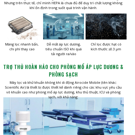
Nhưng trên thực tế, chỉ mình HEPA là chưa đủ để duy trì chất lượng không
khí ổn định trong suốt quá trình vận hành.
Màng lọc nhanh bẩn,
Dễ mất áp lực dương,
Chỉ lọc được hạt có
chi phí thay cao
tiêu chuẩn ISO khi quá
kích thước ≥0.3 µm
tải người ra/vào
TRỢ THỦ HOÀN HẢO CHO PHÒNG MỔ ÁP LỰC DƯƠNG &
PHÒNG SẠCH
Máy lọc và khử khuẩn không khí di động Airocide Mobile (tên khác:
Scientific Air) là thiết bị được thiết kế dành riêng cho các khu vực yêu cầu
vô khuẩn cao như phòng mổ áp lực dương, khu thủ thuật, ICU và phòng
sạch, với khả năng: